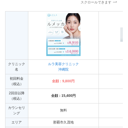
スクロールできます
クリニック
ルラ美容クリニック
名
沖縄院
初回料金
全顔：9,800円
全
（税込）
2回目以降
全顔：15,400円
（税込）
カウンセリ
無料
ング
エリア
那覇市久茂地