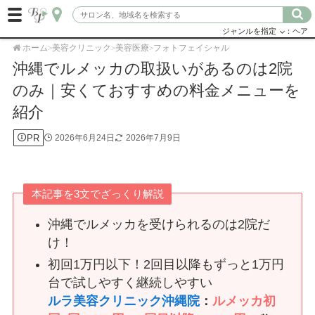
ジャンルを指定
：ヘア
ホーム
美容クリニック
美容医療
フォトフェイシャル
>
>
>
沖縄でルメッカの取扱いがあるのは2院
のみ｜安くておすすめの料金メニューを
紹介
PR
2026年6月24日
2026年7月9日
本記事を3文でざっくり解説
沖縄でルメッカを受けられるのは2院だ
け！
初回1万円以下！2回目以降もずっと1万円
台で試しやすく継続しやすい
ルラ美容クリニック沖縄院
：
ルメッカ初