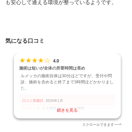
も安心して通える環境が整っているようです。
気になる口コミ
★
★
★
★
☆
4.0
施術は短いが全体の所要時間は長め
ルメッカの施術自体は30分ほどですが、受付や問
診、施術を含めると終了まで3時間ほどかかりまし
た。
口コミ投稿日
2026年1月
クリニック
ルラ美容クリニック沖縄院
続きを見る
施術名
ルメッカ
引用元
https://maps.app.goo.gl/J5wDGTsSzhJQ3W4z5
スクロールできます