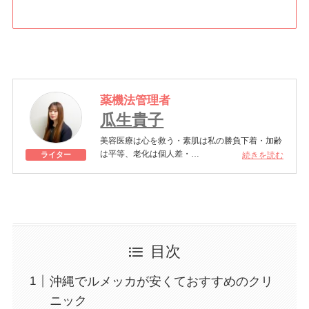
薬機法管理者
瓜生貴子
美容医療は心を救う・素肌は私の勝負下着・加齢
は平等、老化は個人差・
続きを読む
ライター
きれいはくろうの上にある！一般社団法人薬機法
医療法規格協会「薬機法医療法広告遵守個人認証
YMAA取得 認定番号104(67)」。薬機法管理者：
AL002580。日本美容医療検定3級
美容医療施術歴：二重埋没、白玉注射、プラセン
タ注射、いぼ除去、医療脱毛など
目次
沖縄でルメッカが安くておすすめのクリ
ニック