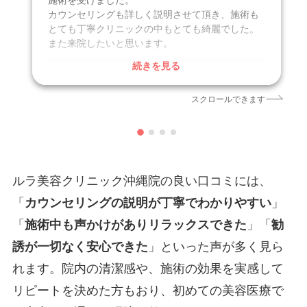
施術を受けました。
カウンセリングも詳しく説明させて頂き、施術も
とても丁寧クリニックの中もとても綺麗でした。
また来院したいと思います。
続きを見る
口コミ投稿日
2025年10月
クリニック
ルラ美容クリニック沖縄院
スクロールできます
施術名
ルメッカ
引用元
https://maps.app.goo.gl/QR2XN49dNceBaugb6
ルラ美容クリニック沖縄院の良い口コミには、
「
カウンセリングの説明が丁寧でわかりやすい
」
「
施術中も声かけがありリラックスできた
」「
勧
誘が一切なく安心できた
」といった声が多く見ら
れます。院内の清潔感や、施術の効果を実感して
リピートを決めた方もおり、初めての美容医療で