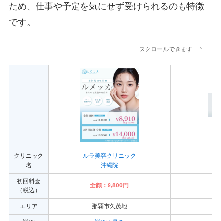
ため、仕事や予定を気にせず受けられるのも特徴
です。
スクロールできます
クリニック
ルラ美容クリニック
名
沖縄院
初回料金
全顔：9,800円
全
（税込）
エリア
那覇市久茂地