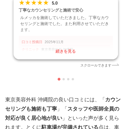
★
★
★
★
★
5.0
丁寧なカウンセリングと施術で安心
ルメッカを施術していただきました。丁寧なカウ
セリングと施術でした。また利用させていただき
ます。
口コミ投稿日
2025年11月
クリニック
東京美容外科 沖縄院
続きを見る
施術名
ルメッカ
引用元
https://maps.app.goo.gl/UzmvssV6xts6KWP48
スクロールできます
東京美容外科 沖縄院の良い口コミには、「
カウン
セリングも施術も丁寧
」「
スタッフや医師全員の
対応が良く居心地が良い
」といった声が多く見ら
れます。とくに
駐車場が完備されている
点は、車