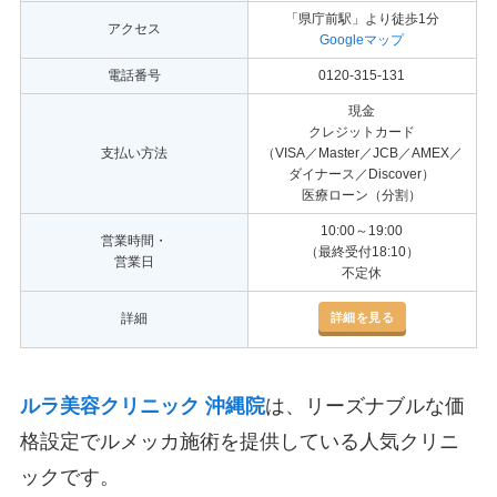
「県庁前駅」より徒歩1分
アクセス
Googleマップ
電話番号
0120-315-131
現金
クレジットカード
支払い方法
（VISA／Master／JCB／AMEX／
ダイナース／Discover）
医療ローン（分割）
10:00～19:00
営業時間・
（最終受付18:10）
営業日
不定休
詳細を見る
詳細
ルラ美容クリニック 沖縄院
は、リーズナブルな価
格設定でルメッカ施術を提供している人気クリニ
ックです。