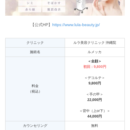
【公式HP】
https://www.lula-beauty.jp/
クリニック
ルラ美容クリニック 沖縄院
施術名
ルメッカ
＜全顔＞
初回：9,800円
＜デコルテ＞
9,800円
料金
（税込）
＜手の甲＞
22,000円
＜背中（上or下）＞
44,000円
カウンセリング
無料