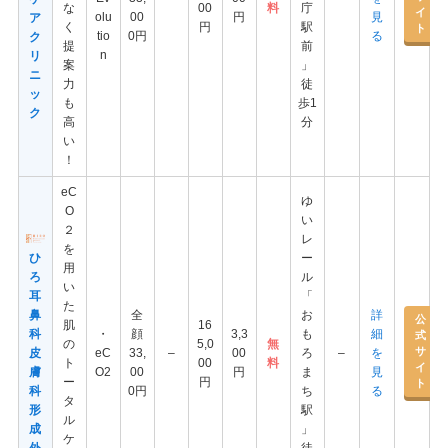
な
00
料
庁
イ
olu
00
円
見
ア
く
円
駅
ト
tio
0円
る
ク
提
前
n
リ
案
」
ニ
力
徒
ッ
も
歩1
ク
高
分
い
！
eC
ゆ
O
い
２
レ
を
ひ
ー
用
ろ
ル
い
耳
「
た
鼻
全
お
詳
公
肌
16
科
・
顔
3,3
も
細
式
の
5,0
無
サ
皮
eC
33,
–
00
ろ
–
を
ト
00
料
イ
膚
O2
00
円
ま
見
ー
円
ト
科
0円
ち
る
タ
形
駅
ル
成
」
ケ
外
徒