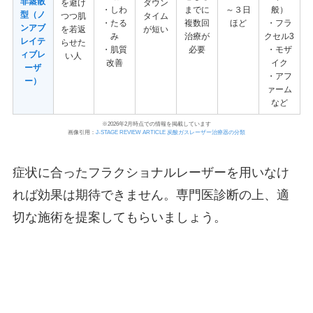
非蒸散
を避け
ダウン
・しわ
までに
～３日
般）
型（ノ
つつ肌
タイム
・たる
複数回
ほど
・フラ
ンアブ
を若返
が短い
み
治療が
クセル3
レイテ
らせた
・肌質
必要
・モザ
ィブレ
い人
改善
イク
ーザ
・アフ
ー）
ァーム
など
※2026年2月時点での情報を掲載しています
画像引用
：
J-STAGE REVIEW ARTICLE 炭酸ガスレーザー治療器の分類
症状に合ったフラクショナルレーザーを用いなけ
れば効果は期待できません。専門医診断の上、適
切な施術を提案してもらいましょう。