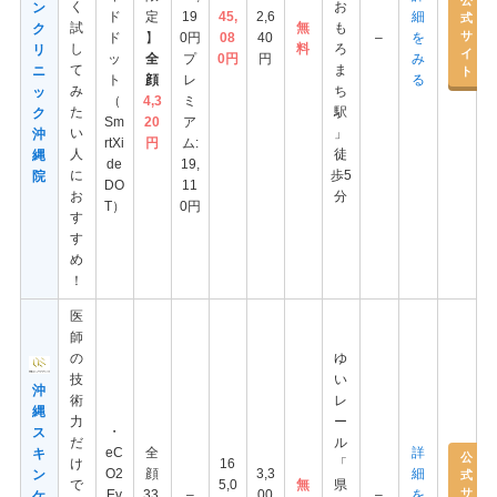
公
く
お
ン
ド
定
19
45,
2,6
細
式
試
無
も
ク
サ
ド
】
0円
08
40
–
を
し
料
ろ
リ
イ
ッ
全
プ
0円
円
み
て
ま
ニ
ト
ト
顔
レ
る
み
ち
ッ
（
4,3
ミ
た
駅
ク
Sm
20
ア
い
」
沖
rtXi
円
ム:
人
徒
縄
de
19,
に
歩5
院
DO
11
お
分
T）
0円
す
す
め
！
医
師
の
ゆ
技
い
沖
術
レ
縄
力
ー
・
ス
だ
ル
eC
全
詳
キ
公
け
16
「
O2
顔
3,3
細
ン
式
で
5,0
無
県
サ
Ev
33,
–
00
–
を
ケ