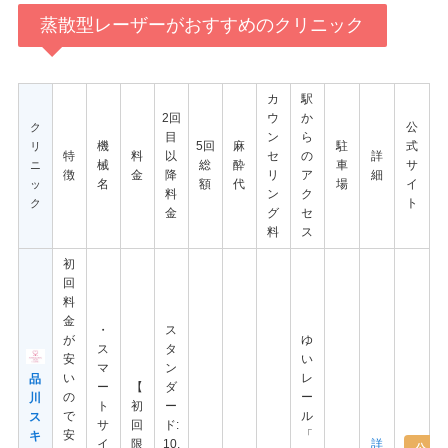
蒸散型レーザーがおすすめのクリニック
カ
駅
2回
ウ
か
公
ク
目
ン
ら
機
5回
麻
駐
式
リ
特
料
以
セ
の
詳
械
総
酔
車
サ
ニ
徴
金
降
リ
ア
細
名
額
代
場
イ
ッ
料
ン
ク
ト
ク
金
グ
セ
料
ス
初
回
料
金
・
ス
が
ゆ
ス
タ
安
い
マ
ン
い
レ
品
ー
【
ダ
の
ー
川
ト
初
ー
で
ル
ス
サ
回
ド:
安
「
キ
イ
限
10,
詳