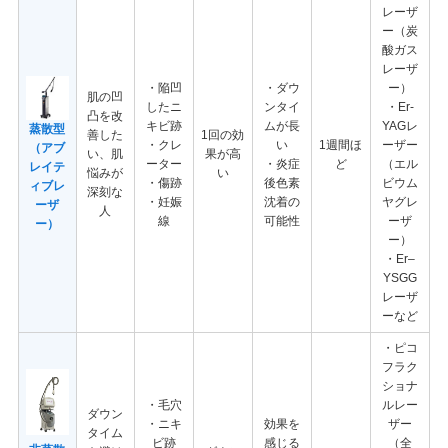
レーザ
ー（炭
酸ガス
レーザ
・陥凹
・ダウ
ー）
肌の凹
したニ
ンタイ
・Er-
凸を改
キビ跡
ムが長
YAGレ
蒸散型
善した
1回の効
・クレ
い
1週間ほ
ーザー
（アブ
い、肌
果が高
ーター
・炎症
ど
（エル
レイテ
悩みが
い
・傷跡
後色素
ビウム
ィブレ
深刻な
・妊娠
沈着の
ヤグレ
ーザ
人
線
可能性
ーザ
ー）
ー）
・Er–
YSGG
レーザ
ーなど
・ピコ
フラク
ショナ
・毛穴
ルレー
ダウン
・ニキ
効果を
ザー
タイム
ビ跡
感じる
（全