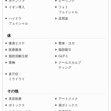
ポテンツァ
ピーリング
イオン導入
フォト
フェイシャル
ハイドラ
高周波
フェイシャル
体
痩身エステ
整体・ヨガ
医療痩身
脂肪吸引
脂肪溶解注射
GLP-1
豊胸
クールスカルプ
ティング
多汗症・
ミラドライ
その他
美容医療
アートメイク
ボトックス
肩ボトックス