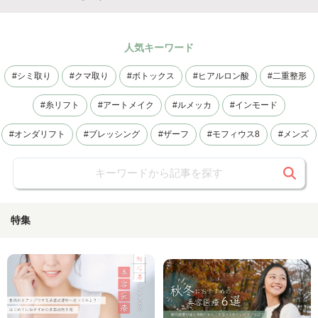
人気キーワード
#
シミ取り
#
クマ取り
#
ボトックス
#
ヒアルロン酸
#
二重整形
#
糸リフト
#
アートメイク
#
ルメッカ
#
インモード
#
オンダリフト
#
ブレッシング
#
ザーフ
#
モフィウス8
#
メンズ
特集