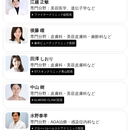
江越 正敏
専門分野：美容医学、遺伝子学など
# ファイヤークリニック総院長
後藤 瞳
専門分野：皮膚科・美容皮膚科・麻酔科など
# 麻布ビューティクリニック医師
田澤 しおり
専門分野：皮膚科・美容皮膚科など
# STスキンクリニック青山院長
中山 樹
専門分野：皮膚科・美容皮膚科など
# ALMOND CLINIC院長
水野泰孝
専門分野：AGA治療・感染症内科など
# グローバルヘルスケアクリニック院長