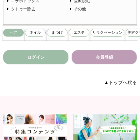
エラボトックス
医療脱毛
タトゥー除去
その他
ヘア
ネイル
まつげ
エステ
リラクゼーション
美容ク
ログイン
会員登録
▲トップへ戻る