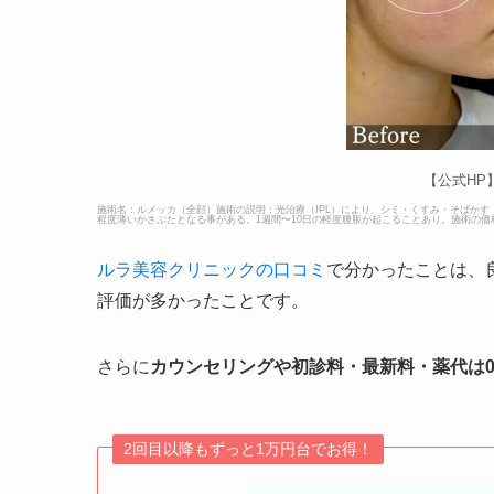
【公式HP
施術名：ルメッカ（全顔）施術の説明：光治療（IPL）により、シミ・くすみ・そばか
程度薄いかさぶたとなる事がある。1週間〜10日の軽度腫脹が起こることあり。施術の価格：ルメ
ルラ美容クリニックの口コミ
で分かったことは、
評価が多かったことです。
さらに
カウンセリングや初診料・最新料・薬代は
2回目以降もずっと1万円台でお得！