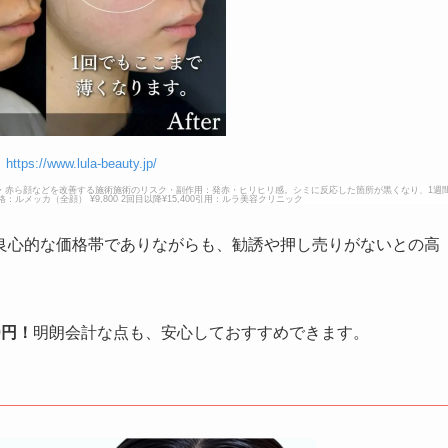
】
https://www.lula-beauty.jp/
す・赤ら顔などを改善する施術施術のリスク・副作用：発赤・ヒリヒリ感。シミに反応した箇所が黒くなり、1週
ッカ（全顔） ¥9,800 2回目以降¥15,400引用：ルラ美容クリニック
良心的な価格帯でありながらも、勧誘や押し売りがないとの高
0円！
明朗会計な点も、安心しておすすめできます。