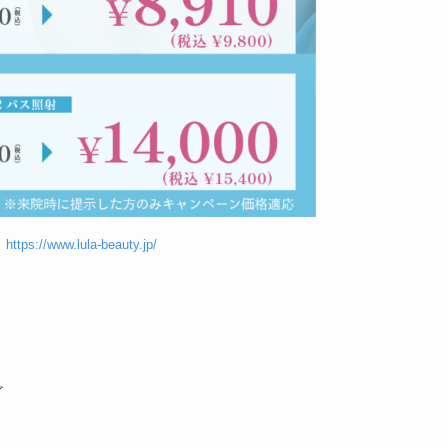
】
https://www.lula-beauty.jp/
ど