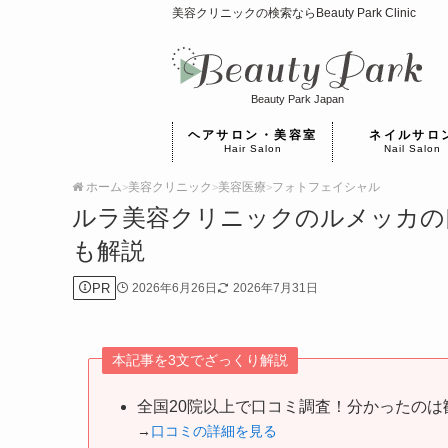
美容クリニックの検索ならBeauty Park Clinic
Beauty Park Japan
ヘアサロン・美容室
ネイルサロ
Hair Salon
Nail Salon
ホーム
美容クリニック
美容医療
フォトフェイシャル
>
>
>
ルラ美容クリニックのルメッカの
も解説
PR
2026年6月26日
2026年7月31日
本記事を3文でざっくり解説
全国20院以上で口コミ調査！分かったのは
→
口コミの詳細を見る