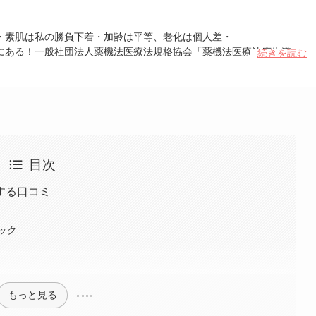
・素肌は私の勝負下着・加齢は平等、老化は個人差・
にある！一般社団法人薬機法医療法規格協会「薬機法医療法広告遵守
続きを読む
 認定番号104(67)」。薬機法管理者：AL002580。日本美容医療検定3
重埋没、白玉注射、プラセンタ注射、いぼ除去、医療脱毛など
目次
する口コミ
ック
もっと見る