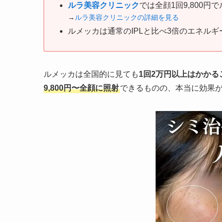
ルラ美容クリニック
では全顔1回9,800円
→
ルラ美容クリニックの詳細を見る
ルメッカは通常のIPLと比べ3倍のエネル
ルメッカは全国的に見ても
1回2万円以上はかかる
9,800円〜全顔に照射
できるものの、本当に効果