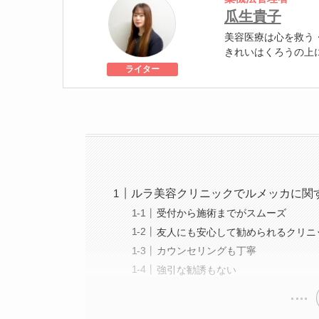
瓜生貴子
美容医療は心を救う
きれいはくろうの上
個人認証 YMAA取得
ライター
級
美容医療施術歴：二
ルラ美容クリニックでルメッカに関
受付から施術までがスムーズ
友人にも安心して勧められるクリニ
カウンセリングも丁寧
強引な勧誘もない