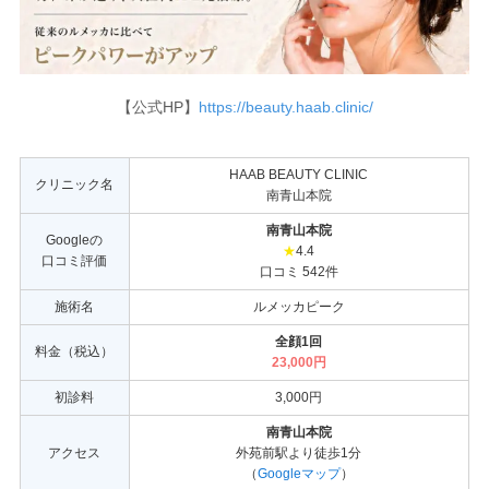
【公式HP】
https://beauty.haab.clinic/
HAAB BEAUTY CLINIC
クリニック名
南青山本院
南青山本院
Googleの
★
4.4
口コミ評価
口コミ 542件
施術名
ルメッカピーク
全顔1回
料金（税込）
23,000円
初診料
3,000円
南青山本院
アクセス
外苑前駅より徒歩1分
（
Googleマップ
）