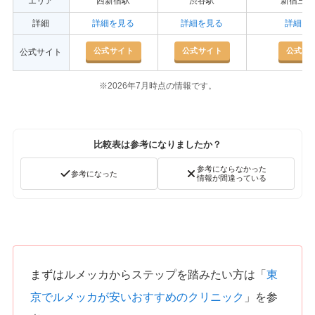
エリア
西新宿駅
渋谷駅
新宿三丁
詳細
詳細を見る
詳細を見る
詳細を
公式サイト
公式サイト
公式サ
公式サイト
※2026年7月時点の情報です。
比較表は参考になりましたか？
参考にならなかった
参考になった
情報が間違っている
まずはルメッカからステップを踏みたい方は「
東
京でルメッカが安いおすすめのクリニック
」を参