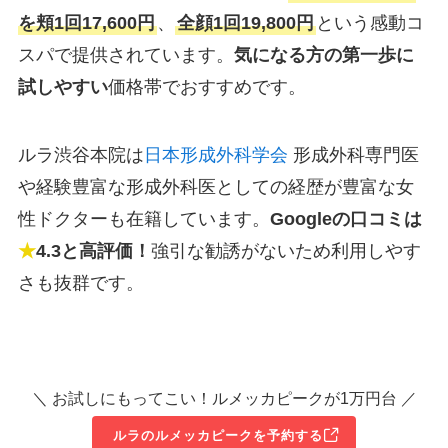
を頬1回17,600円
、
全顔1回19,800円
という感動コ
スパで提供されています。
気になる方の第一歩に
試しやすい
価格帯でおすすめです。
ルラ渋谷本院は
日本形成外科学会
形成外科専門医
や経験豊富な形成外科医としての経歴が豊富な女
性ドクターも在籍しています。
Googleの口コミは
★
4.3と高評価！
強引な勧誘がないため利用しやす
さも抜群です。
＼ お試しにもってこい！ルメッカピークが1万円台 ／
ルラのルメッカピークを予約する