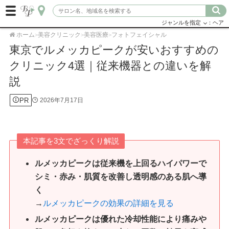
ジャンルを指定
：ヘア
ホーム
美容クリニック
美容医療
フォトフェイシャル
>
>
>
東京でルメッカピークが安いおすすめの
クリニック4選｜従来機器との違いを解
説
PR
2026年7月17日
本記事を3文でざっくり解説
ルメッカピークは従来機を上回るハイパワーで
シミ・赤み・肌質を改善し透明感のある肌へ導
く
→
ルメッカピークの効果の詳細を見る
ルメッカピークは優れた冷却性能により痛みや