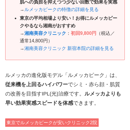
肌への負担を抑えつつ少ない回数で効果を実感
→
ルメッカピークの特徴の詳細を見る
東京の平均相場より安い！お得にルメッカピー
クやるなら湘南がおすすめ
→
湘南美容クリニック
：
初回9,800円
（税込／
通常14,800円）
→
湘南美容クリニック 新宿本院の詳細を見る
ルメッカの進化版モデル「ルメッカピーク」は、
従来機を上回るハイパワー
でシミ・赤ら顔・肌質
の改善を目指すIPL(光)治療です。
ルメッカよりも
早い効果実感スピードを体感
できます。
東京でルメッカピークが安いクリニック2院