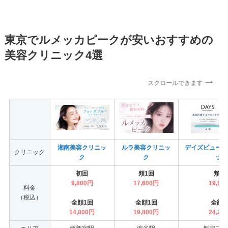
東京でルメッカピークが安いおすすめの
美容クリニック4選
スクロールできます
湘南美容クリニッ
ルラ美容クリニッ
デイズビューテ
クリニック
ク
ク
ック
初回
頬1回
頬1
9,800円
17,600円
19,80
料金
（税込）
全顔1回
全顔1回
全顔1
14,800円
19,800円
24,20