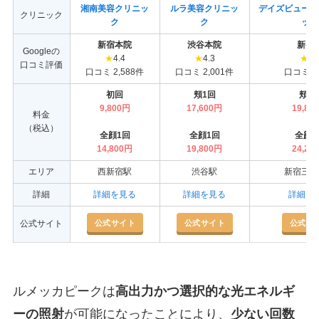
湘南美容クリニッ
ルラ美容クリニッ
デイズビューテ
クリニック
ク
ク
ック
新宿本院
渋谷本院
新宿
Googleの
★
4.4
★
4.3
★
4.
口コミ評価
口コミ 2,588件
口コミ 2,001件
口コミ 9
初回
頬1回
頬1
9,800円
17,600円
19,80
料金
（税込）
全顔1回
全顔1回
全顔1
14,800円
19,800円
24,20
エリア
西新宿駅
渋谷駅
新宿三丁
詳細
詳細を見る
詳細を見る
詳細を
公式サイト
公式サイト
公式サ
公式サイト
ルメッカピークは
高出力かつ選択的な光エネルギ
ーの照射
が可能になったことにより、
少ない回数