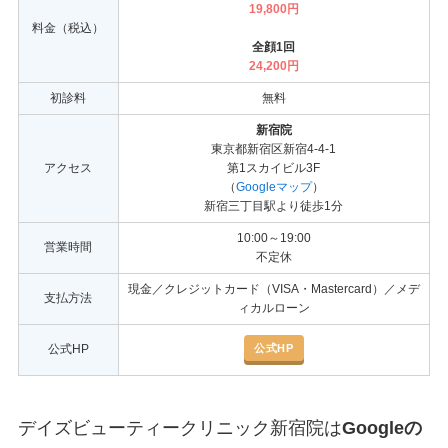
19,800円
料金（税込）
全顔1回
24,200
円
初診料
無料
新宿院
東京都新宿区新宿4-4-1
アクセス
第1スカイビル3F
（
Googleマップ
）
新宿三丁目駅より徒歩1分
10:00～19:00
営業時間
不定休
現金／クレジットカード（VISA・Mastercard）／メデ
支払方法
ィカルローン
公式HP
公式HP
デイズビューティークリニック新宿院は
Googleの