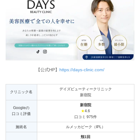
【公式HP】
https://days-clinic.com/
デイズビューティークリニック
クリニック名
新宿院
新宿院
Googleの
★
4.6
口コミ評価
口コミ 975件
施術名
ルメッカピーク（IPL）
頬1回