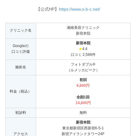
【公式HP】
https://www.s-b-c.net/
湘南美容クリニック
クリニック名
新宿本院
新宿本院
Googleの
★
4.4
口コミ評価
口コミ 2,588件
フォトダブル®
施術名
（ルメッカピーク）
初回
9,800円
料金（税込）
全顔1回
14,800円
初診料
無料
新宿本院
東京都新宿区西新宿6-5-1
アクセス
新宿アイランドタワー24F