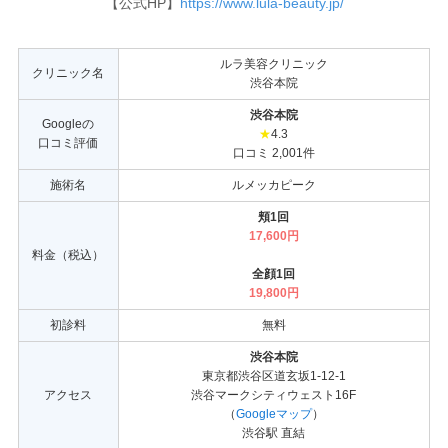
【公式HP】
https://www.lula-beauty.jp/
ルラ美容クリニック
クリニック名
渋谷本院
渋谷本院
Googleの
★
4.3
口コミ評価
口コミ 2,001件
施術名
ルメッカピーク
頬1回
17,600円
料金（税込）
全顔1回
19,800円
初診料
無料
渋谷本院
東京都渋谷区道玄坂1-12-1
アクセス
渋谷マークシティウェスト16F
（
Googleマップ
）
渋谷駅 直結