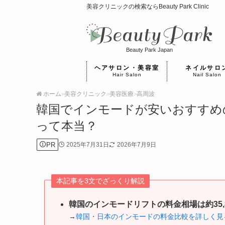
美容クリニックの検索ならBeauty Park Clinic
Beauty Park Japan
ヘアサロン・美容室
ネイルサロ
Hair Salon
Nail Salon
ホーム
美容クリニック
美容医療
高周波
>
>
>
韓国でインモードが安いおすすめ
って本当？
PR
2025年7月31日
2026年7月9日
本記事を3文でざっくり解説
韓国のインモードリフトの料金相場は約35,
→
韓国・日本のインモードの料金比較を詳しく見