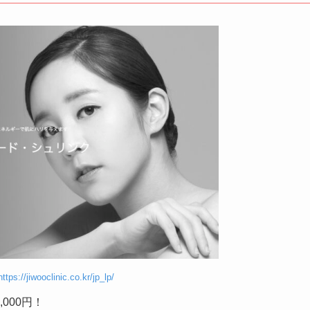
https://jiwooclinic.co.kr/jp_lp/
000円！