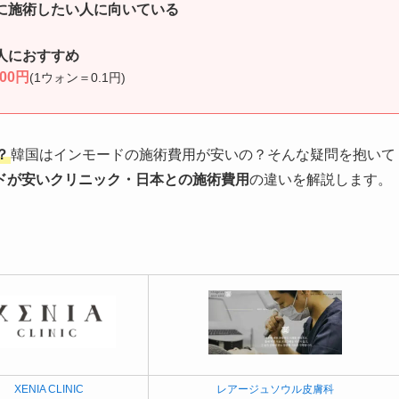
に施術したい人に向いている
人におすすめ
000円
(1ウォン＝0.1円)
？
韓国はインモードの施術費用が安いの？そんな疑問を抱いて
ドが安いクリニック・日本との施術費用
の違いを解説します。
XENIA CLINIC
レアージュソウル皮膚科