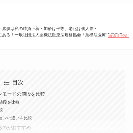
・素肌は私の勝負下着・加齢は平等、老化は個人差・
にある！一般社団法人薬機法医療法規格協会「薬機法医療法広告遵守
続きを読む
 認定番号104(67)」。薬機法管理者：AL002580。日本美容医療検定3
重埋没、白玉注射、プラセンタ注射、いぼ除去、医療脱毛など
目次
ンモードの値段を比較
値段を比較
較
ョンの違いを比較
るのがおすすめ