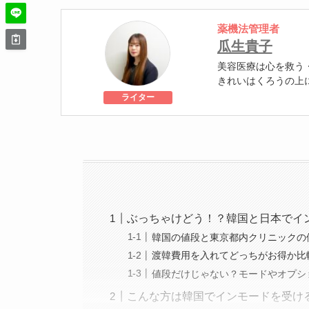
薬機法管理者
瓜生貴子
美容医療は心を救う
きれいはくろうの上
個人認証 YMAA取得
ライター
級
美容医療施術歴：二
ぶっちゃけどう！？韓国と日本でイ
韓国の値段と東京都内クリニックの
渡韓費用を入れてどっちがお得か比
値段だけじゃない？モードやオプシ
こんな方は韓国でインモードを受け