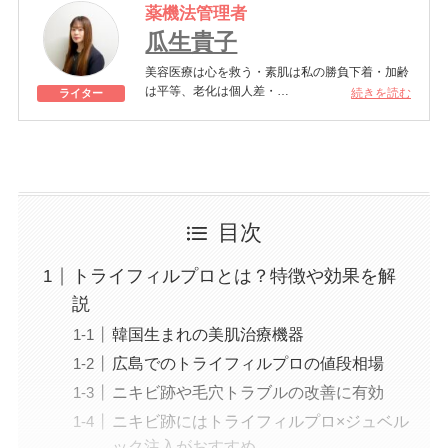
薬機法管理者
瓜生貴子
美容医療は心を救う・素肌は私の勝負下着・加齢
は平等、老化は個人差・
続きを読む
ライター
きれいはくろうの上にある！一般社団法人薬機法
医療法規格協会「薬機法医療法広告遵守個人認証
YMAA取得 認定番号104(67)」。薬機法管理者：
AL002580。日本美容医療検定3級
美容医療施術歴：二重埋没、白玉注射、プラセン
タ注射、いぼ除去、医療脱毛など
目次
トライフィルプロとは？特徴や効果を解
説
韓国生まれの美肌治療機器
広島でのトライフィルプロの値段相場
ニキビ跡や毛穴トラブルの改善に有効
ニキビ跡にはトライフィルプロ×ジュベル
ック注入がおすすめ