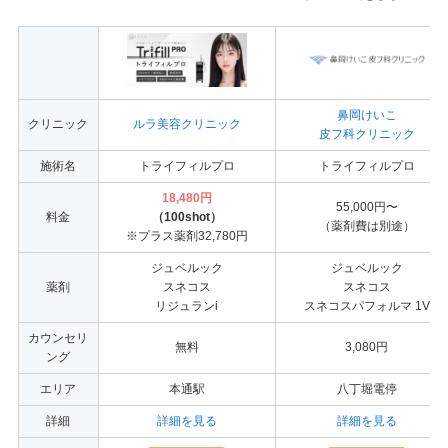
鼻岡けいこ
クリニック
ルラ美容クリニック
皮フ科クリニック
施術名
トライフィルプロ
トライフィルプロ
18,480円
55,000円〜
料金
（100shot）
（薬剤費は別途）
※プラス薬剤32,780円
ジュベルック
ジュベルック
薬剤
スネコス
スネコス
リジュランi
スネコスパフォルマ 1V
カウンセリ
無料
3,080円
ング
エリア
本通駅
八丁堀電停
詳細
詳細を見る
詳細を見る