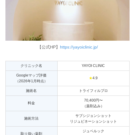
【公式HP】
https://yayoiclinic.jp/
クリニック名
YAYOI CLINIC
Googleマップ評価
★
4.9
（2026年1月時点）
施術名
トライフィルプロ
70,400円〜
料金
（薬剤込み）
サブシジョンショット
施術方法
リジュビネーションショット
ジュベルック
取り扱い薬剤