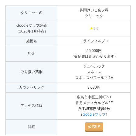
鼻岡けいこ皮フ科
クリニック名
クリニック
Googleマップ評価
★
3.3
（2026年1月時点）
施術名
トライフィルプロ
55,000円
料金
（薬剤費は別途かかります）
ジュベルック
取り扱い薬剤
スネコス
スネコスパフォルマ 1V
カウンセリング
3,080円
広島市中区三川町7-1
香月メディカルビル2F
アクセス情報
八丁堀電停 徒歩5分
（
Googleマップ
）
公式HP
詳細