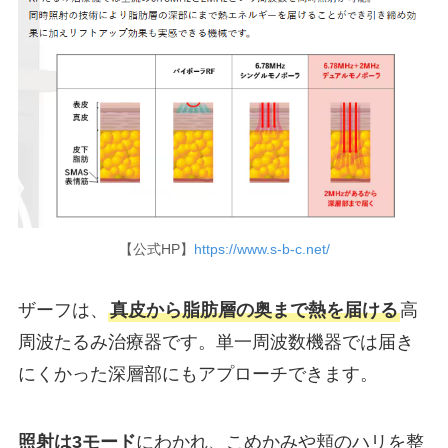
【公式HP】
https://www.s-b-c.net/
ザーフは、
真皮から脂肪層の奥まで熱を届ける
高
周波たるみ治療器です。単一周波数機器では届き
にくかった深層部にもアプローチできます。
照射は3モード
にわかれ、こめかみや頬のハリを整