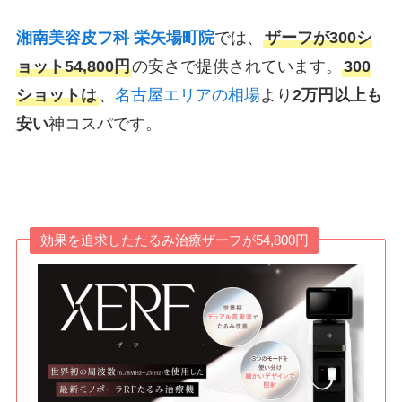
湘南美容皮フ科 栄矢場町院
では、
ザーフが300シ
ョット54,800円
の安さで提供されています。
300
ショットは
、
名古屋エリアの相場
より
2万円以上も
安い
神コスパです。
効果を追求したたるみ治療ザーフが54,800円