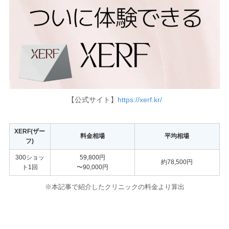
【公式サイト】
https://xerf.kr/
XERF(ザー
料金相場
平均相場
フ)
300ショッ
59,800円
約78,500円
ト1回
〜90,000円
※本記事で紹介したクリニックの料金
より算出