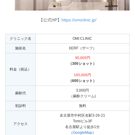
【公式HP】
https://omiclinic.jp/
クリニック名
OMI CLINIC
施術名
XERF（ザーフ）
90,000円
（300ショット）
料金（税込）
165,000円
（600ショット）
3,000円
麻酔代
（麻酔クリーム)
初診料
無料
名古屋市中村区名駅3-26-21
Tomiビル3F
アクセス
名古屋駅より徒歩1分
（
GoogleMap
）