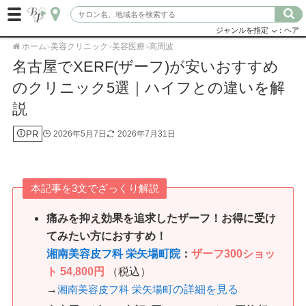
ジャンルを指定
：ヘア
ホーム
美容クリニック
美容医療
高周波
>
>
>
名古屋でXERF(ザーフ)が安いおすすめ
のクリニック5選｜ハイフとの違いを解
説
PR
2026年5月7日
2026年7月31日
本記事を3文でざっくり解説
痛みを抑え効果を追求したザーフ！お得に受け
てみたい方におすすめ！
湘南美容皮フ科 栄矢場町院
：
ザーフ300ショッ
ト
54,800円
（税込）
→
の詳細を見る
湘南美容皮フ科 栄矢場町