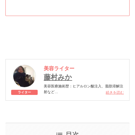
美容ライター
藤村みか
美容医療施術歴：ヒアルロン酸注入、脂肪溶解注
射など
続きを読む
ライター
アラフォーになってからアンチエイジングのため
に美容医療に目覚めました。ハイフやボトックス
注射で定期的にメンテナンスを行い、年齢にあら
がい中。あくまでも自然な仕上がりを目指しなが
ら、年齢に負けない若々しさを保つために日々美
容に努めています。
目次