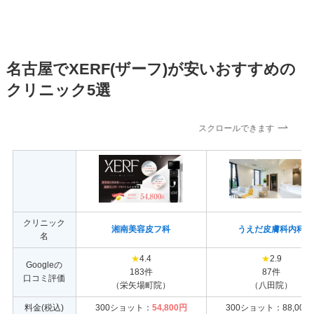
名古屋でXERF(ザーフ)が安いおすすめの
クリニック5選
スクロールできます
クリニック
湘南美容皮フ科
うえだ皮膚科内科
名
★
4.4
★
2.9
Googleの
183件
87件
口コミ評価
（栄矢場町院）
（八田院）
料金(税込)
300ショット：
54,800円
300ショット：88,000