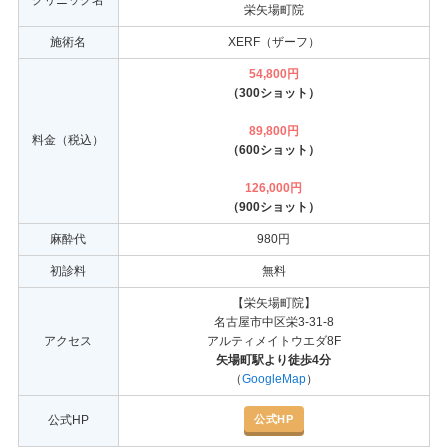
クリニック名
栄矢場町院
施術名
XERF（ザーフ）
54,800円
（300ショット）
89,800円
料金（税込）
（600ショット）
126,000円
（900ショット）
麻酔代
980円
初診料
無料
【栄矢場町院】
名古屋市中区栄3-31-8
アクセス
アルティメイトウエダ8F
矢場町駅より徒歩4分
（
GoogleMap
）
公式HP
公式HP