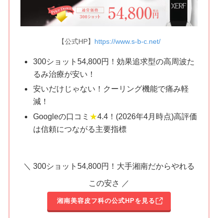
【公式HP】
https://www.s-b-c.net/
300ショット54,800円！効果追求型の高周波た
るみ治療が安い！
安いだけじゃない！クーリング機能で痛み軽
減！
Googleの口コミ
★
4.4！
(
2026
年4
月
時点
)
高評価
は信頼につながる主要指標
＼ 300ショット54,800円！大手湘南だからやれる
この安さ ／
湘南美容皮フ科の公式HPを見る