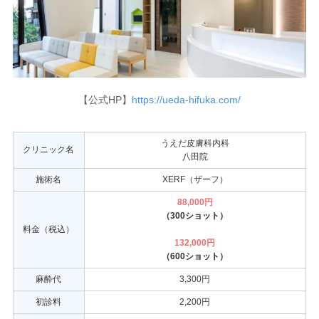
【公式HP】
https://ueda-hifuka.com/
うえだ皮膚科内科
クリニック名
八田院
施術名
XERF（ザーフ）
88,000円
（300ショット）
料金（税込）
132,000円
（600ショット）
麻酔代
3,300円
初診料
2,200円