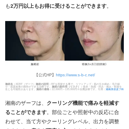
も
2万円以上もお得に受けることができます
。
【公式HP】
https://www.s-b-c.net/
施術名：
XERF（ザーフ）
施術の説明：
RFを照射する事で、リフトアップ・肌の引き締め・毛穴縮
小・肌質改善の期待ができる治療です。
施術の副作用（リスク）：
発赤・熱感・痒み・痛み・乾燥を
生じる可能性があります。
施術の価格：
22,000円～135,000円※自費診療です。引用：
湘南美容皮フ科
湘南のザーフは、
クーリング機能で痛みを軽減す
ることができます
。部位ごとや照射中の反応に合
わせて、当て方やクーリングレベル、出力を調整