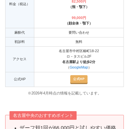
82,500円
料金（税込）
（頬・顎下）
99,000円
（顔全体・顎下）
麻酔代
要問い合わせ
初診料
無料
名古屋市中村区椿町18-22
ロ－タスビル2F
アクセス
名古屋駅より徒歩2分
（
GoogleMap
）
公式HP
公式HP
※2026年4月時点の情報を記載しています。
名古屋中央のおすすめポイント
ザーフ頬1回が66,000円と試しやすい価格