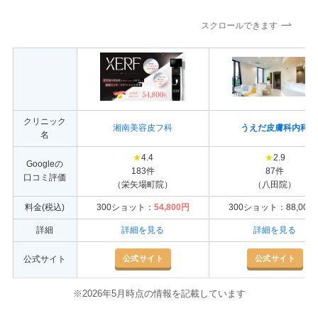
スクロールできます
クリニック
湘南美容皮フ科
うえだ皮膚科内科
名
★
4.4
★
2.9
Googleの
183件
87件
口コミ評価
（栄矢場町院）
（八田院）
料金(税込)
300ショット：
54,800円
300ショット：88,000
詳細
詳細を見る
詳細を見る
公式サイト
公式サイト
公式サイト
※2026年5月時点の情報を記載しています