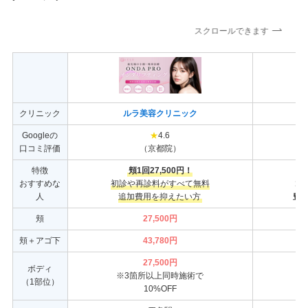
スクロールできます
クリニック
ルラ美容クリニック
Googleの
★
4.6
口コミ評価
（京都院）
特徴
頬1回27,500円！
おすすめな
初診や再診料がすべて無料
1
人
追加費用を抑えたい方
豊
頬
27,500円
頬＋アゴ下
43,780円
27,500円
ボディ
※3箇所以上同時施術で
（1部位）
10%OFF