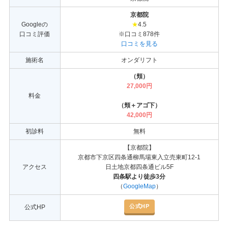
京都院
Googleの
★
4.5
口コミ評価
※口コミ878件
口コミを見る
施術名
オンダリフト
（頬）
27,000円
料金
（頬＋アゴ下）
42,000円
初診料
無料
【京都院】
京都市下京区四条通柳馬場東入立売東町12-1
アクセス
日土地京都四条通ビル5F
四条駅より徒歩3分
（
GoogleMap
）
公式HP
公式HP