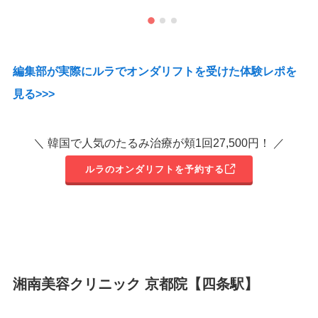
た。
何度か続けると効果がある様なので続けてみよう
と思います。
口コミ投稿日
2026年5月
編集部が実際にルラでオンダリフトを受けた体験レポを
クリニック
ルラ(LULA)美容クリニック大阪本院
見る>>>
施術名
オンダリフト
引用元
https://maps.app.goo.gl/TSf3CAseyug3cjUz8
＼ 韓国で人気のたるみ治療が頬1回27,500円！ ／
ルラのオンダリフトを予約する
湘南美容クリニック 京都院【四条駅】