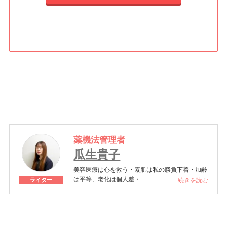
薬機法管理者
瓜生貴子
美容医療は心を救う・素肌は私の勝負下着・加齢
は平等、老化は個人差・
続きを読む
ライター
きれいはくろうの上にある！一般社団法人薬機法
医療法規格協会「薬機法医療法広告遵守個人認証
YMAA取得 認定番号104(67)」。薬機法管理者：
AL002580。日本美容医療検定3級