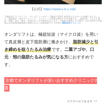
【公式】
https://www.s-b-c.net/
【施術名】オンダリフト・オンダリフトボディ【施術の説明】超音波エネルギーを皮膚に与えること
で、脂肪減少・肌のタイトニング・リフティング効果も期待できる治療です。【副作用・リスク】発
赤・熱感・痒み・痛み・乾燥を生じる可能性があります。【施術の価格】27,000円～141,000円※本施
術は公的医療保険制度が適用されない自由診療です【引用】
湘南美容クリニック
オンダリフトは、極超短波（マイクロ波）を用い
て真皮層と皮下脂肪層に働きかけ、
脂肪減少と引
き締めを狙うたるみ治療
です。
二重アゴや、口
元
・
頬の脂肪たるみが気になる方
におすすめで
す。
京都でオンダリフトが安いおすすめクリニック2
選
スクロールできます