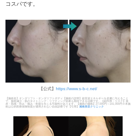
コスパです。
【公式】
https://www.s-b-c.net/
【施術名】オンダリフト・オンダリフトボディ【施術の説明】超音波エネルギーを皮膚に与えること
で、脂肪減少・肌のタイトニング・リフティング効果も期待できる治療です。【副作用・リスク】発
赤・熱感・痒み・痛み・乾燥を生じる可能性があります。【施術の価格】27,000円～141,000円※本施
術は公的医療保険制度が適用されない自由診療です【引用】
湘南美容クリニック