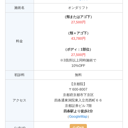
施術名
オンダリフト
（頬またはアゴ下）
27,500円
（頬＋アゴ下）
43,780円
料金
（ボディ：1部位）
27,500円
※3箇所以上同時施術で
10%OFF
初診料
無料
【京都院】
〒600-8007
京都府京都市下京区
アクセス
四条通東洞院東入立売西町６６
京都証券ビル 7階
四条駅より徒歩2分
（
GoogleMap
）
公式HP