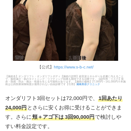
【公式】
https://www.s-b-c.net/
【施術名】オンダリフト・オンダリフトボディ【施術の説明】超音波エネルギーを皮膚に与えること
で、脂肪減少・肌のタイトニング・リフティング効果も期待できる治療です。【副作用・リスク】発
赤・熱感・痒み・痛み・乾燥を生じる可能性があります。【施術の価格】27,000円～141,000円※本施
術は公的医療保険制度が適用されない自由診療です【引用】
湘南美容クリニック
オンダリフト3回セットは72,000円で、
1回あたり
24,000円
とさらに安くお得に受けることができま
す。さらに
頬＋アゴ下は
3回90,000円
で検討しや
すい料金設定です。