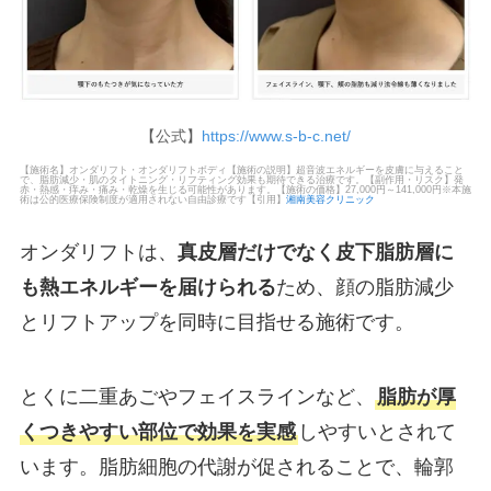
【公式】
https://www.s-b-c.net/
【施術名】オンダリフト・オンダリフトボディ【施術の説明】超音波エネルギーを皮膚に与えること
で、脂肪減少・肌のタイトニング・リフティング効果も期待できる治療です。【副作用・リスク】発
赤・熱感・痒み・痛み・乾燥を生じる可能性があります。【施術の価格】27,000円～141,000円※本施
術は公的医療保険制度が適用されない自由診療です【引用】
湘南美容クリニック
オンダリフトは、
真皮層だけでなく皮下脂肪層に
も熱エネルギーを届けられる
ため、顔の脂肪減少
とリフトアップを同時に目指せる施術です。
とくに二重あごやフェイスラインなど、
脂肪が厚
くつきやすい部位で効果を実感
しやすいとされて
います。脂肪細胞の代謝が促されることで、輪郭