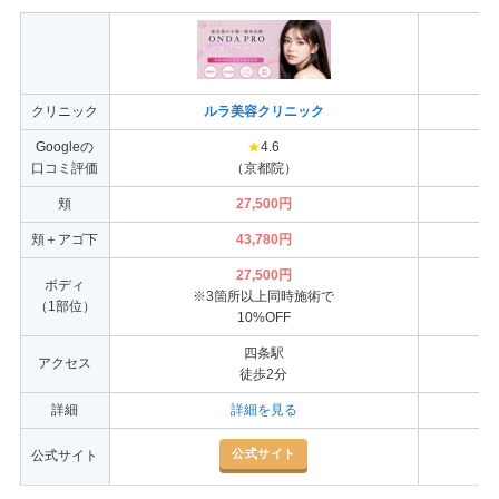
クリニック
ルラ美容クリニック
Googleの
★
4.6
口コミ評価
（京都院）
頬
27,500円
頬＋アゴ下
43,780円
27,500円
ボディ
※3箇所以上同時施術で
（1部位）
10%OFF
四条駅
アクセス
徒歩2分
詳細
詳細を見る
公式サイト
公式サイト