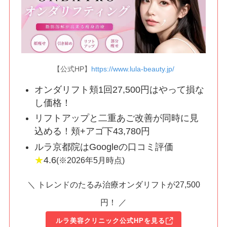
【公式HP】
https://www.lula-beauty.jp/
オンダリフト頬1回27,500円はやって損な
し価格！
リフトアップと二重あご改善が同時に見
込める！頬+アゴ下43,780円
ルラ京都院はGoogleの口コミ評価
★
4.6
(※2026年5月時点)
＼ トレンドのたるみ治療オンダリフトが27,500
円！ ／
ルラ美容クリニック公式HPを見る