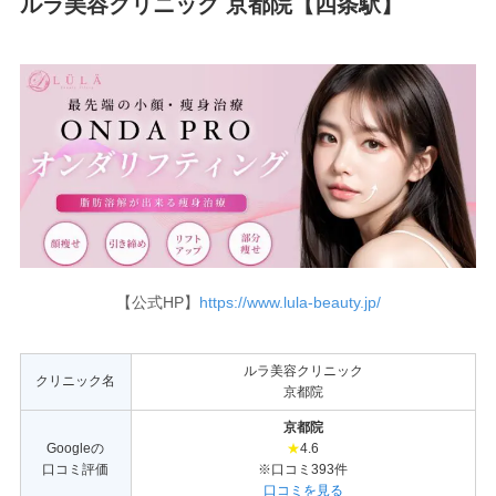
ルラ美容クリニック 京都院【四条駅】
【公式HP】
https://www.lula-beauty.jp/
ルラ美容クリニック
クリニック名
京都院
京都院
Googleの
★
4.6
口コミ評価
※口コミ393件
口コミを見る