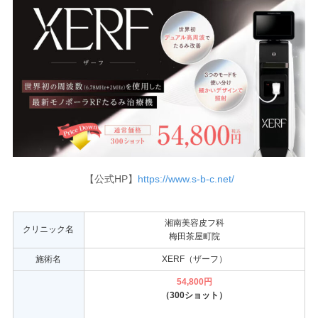
【公式HP】
https://www.s-b-c.net/
湘南美容皮フ科
クリニック名
梅田茶屋町院
施術名
XERF（ザーフ）
54,800円
（300ショット）