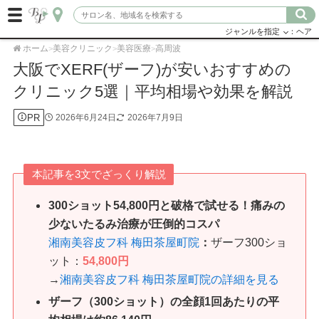
ジャンルを指定
：ヘア
ホーム
美容クリニック
美容医療
高周波
>
>
>
大阪でXERF(ザーフ)が安いおすすめの
クリニック5選｜平均相場や効果を解説
PR
2026年6月24日
2026年7月9日
本記事を3文でざっくり解説
300ショット54,800円と破格で試せる！痛みの
少ないたるみ治療が圧倒的コスパ
湘南美容皮フ科 梅田茶屋町院
：
ザーフ300ショ
ット：
54,800円
→
湘南美容皮フ科 梅田茶屋町院の詳細を見る
ザーフ（300ショット）の全顔1回あたりの平