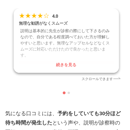
★
★
★
★
☆
4.0
無理な勧誘がなくスムーズ
説明は基本的に先生が診察の際にして下さるのみ
なので、自分である程度調べておいた方が理解し
やすいと思います。無理なアップセルなどなくス
ムーズに対応いただけたので良かったと思いま
す。
続きを見る
口コミ投稿日
2026年6月
クリニック
エースクリニック大阪梅田HEPナビオ院
スクロールできます
引用元
https://maps.app.goo.gl/wJXqbXtfq1fCUS8q9
気になる口コミには、
予約をしていても30分ほど
待ち時間が発生した
という声や、説明が診察時の