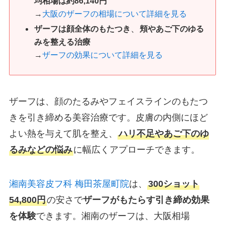
均相場は約86,140円
→
大阪のザーフの相場について詳細を見る
、
ザーフは
顔全体のもたつき
頬やあご下のゆる
みを整える治療
→
ザーフの効果について詳細を見る
ザーフは、顔のたるみやフェイスラインのもたつ
きを引き締める美容治療です。皮膚の内側にほど
よい熱を与えて肌を整え、
ハリ不足やあご下のゆ
るみなどの悩み
に幅広くアプローチできます。
湘南美容皮フ科 梅田茶屋町院
は、
300ショット
54,800円
の安さで
ザーフがもたらす引き締め効果
を体験
できます。湘南のザーフは、大阪相場