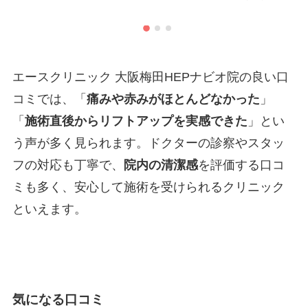
クリニック
エースクリニック大阪梅田HEPナビオ院
施術名
ザーフ
引用元
https://maps.app.goo.gl/eSfYjBSdEpKQDJ8D8
エースクリニック 大阪梅田HEPナビオ院の良い口
コミでは、「
痛みや赤みがほとんどなかった
」
「
施術直後からリフトアップを実感できた
」とい
う声が多く見られます。ドクターの診察やスタッ
フの対応も丁寧で、
院内の清潔感
を評価する口コ
ミも多く、安心して施術を受けられるクリニック
といえます。
気になる口コミ