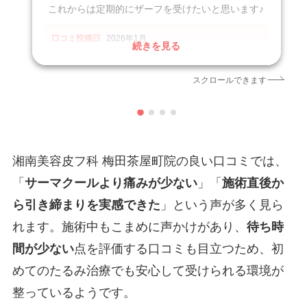
これからは定期的にザーフを受けたいと思います♪
口コミ投稿日
2026年1月
続きを見る
クリニック
湘南美容皮フ科梅田茶屋町院
施術名
ザーフ
スクロールできます
引用元
https://maps.app.goo.gl/gpJEQHJoXWoAXuqH9
湘南美容皮フ科 梅田茶屋町院の良い口コミでは、
「
サーマクールより痛みが少ない
」「
施術直後か
ら引き締まりを実感できた
」という声が多く見ら
れます。施術中もこまめに声かけがあり、
待ち時
間が少ない
点を評価する口コミも目立つため、初
めてのたるみ治療でも安心して受けられる環境が
整っているようです。