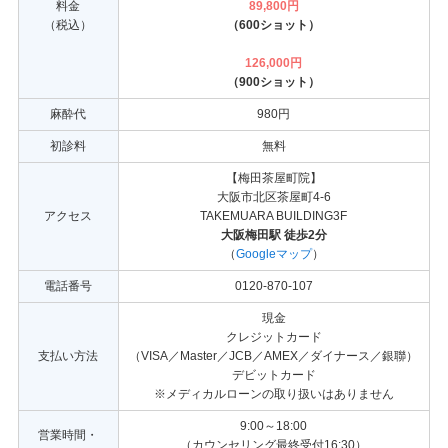
料金
89,800
円
（税込）
（600ショット）
126,000
円
（900ショット）
麻酔代
980円
初診料
無料
【梅田茶屋町院】
大阪市北区茶屋町4-6
アクセス
TAKEMUARA BUILDING3F
大阪梅田駅 徒歩2分
（
Googleマップ
）
電話番号
0120-870-107
現金
クレジットカード
支払い方法
（VISA／Master／JCB／AMEX／ダイナース／銀聯）
デビットカード
※メディカルローンの取り扱いはありません
9:00～18:00
営業時間・
（カウンセリング最終受付16:30）