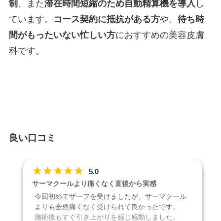
制
、また
滞在時間短縮のため自動精算機を導入
し
ています。
コース契約に抵抗がある方
や、
待ち時
間がもったいない忙しい方
におすすめの美容皮膚
科です。
良い口コミ
★
★
★
★
★
5.0
サーマクールより痛くなく直後から実感
今回初めてザーフを受けましたが、サーマクール
よりも全然痛くなく受けられて良かったです。
施術後もすぐ引き上がりを感じ感動しました。