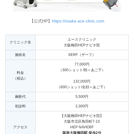
【公式HP】
https://osaka.ace-clinic.com
エースクリニック
クリニック名
大阪梅田HEPナビオ院
施術名
XERF（ザーフ）
77,000円
（300ショット/頬＋あご下）
料金
（税込）
132,000円
（600ショット/全顔＋あご下）
麻酔代
5,500円
初診料
3,300円
【大阪梅田HEPナビオ院】
大阪市北区角田町7-10
アクセス
HEP NAVIO6F
阪急大阪梅田駅 徒歩2分