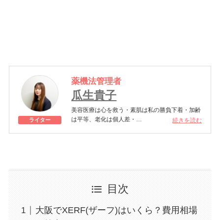
薬機法管理者
瓜生貴子
美容医療は心を救う・素肌は私の勝負下着・加齢
は平等、老化は個人差・
続きを読む
ライター
きれいはくろうの上にある！一般社団法人薬機法
医療法規格協会「薬機法医療法広告遵守個人認証
YMAA取得 認定番号104(67)」。薬機法管理者：
AL002580。日本美容医療検定3級
美容医療施術歴：二重埋没、白玉注射、プラセン
タ注射、いぼ除去、医療脱毛など
目次
大阪でXERF(ザーフ)はいくら？費用相場