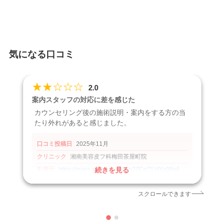
気になる口コミ
★
★
☆
☆
☆
2.0
案内スタッフの対応に差を感じた
カウンセリング後の施術説明・案内をする方の当
たり外れがあると感じました。
口コミ投稿日
2025年11月
クリニック
湘南美容皮フ科梅田茶屋町院
引用元
https://maps.app.goo.gl/63o2ZCgZ1VtYx99a6
続きを見る
スクロールできます