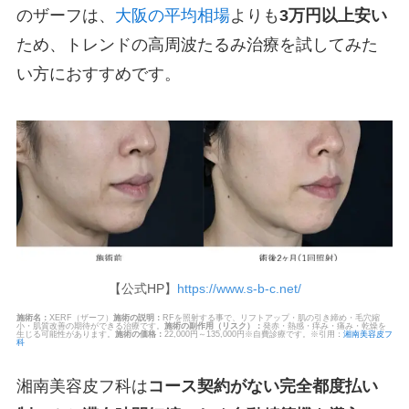
のザーフは、
大阪の平均相場
よりも
3万円以上安い
ため、トレンドの高周波たるみ治療を試してみた
い方におすすめです。
【公式HP】
https://www.s-b-c.net/
施術名：
XERF（ザーフ）
施術の説明：
RFを照射する事で、リフトアップ・肌の引き締め・毛穴縮
小・肌質改善の期待ができる治療です。
施術の副作用（リスク）：
発赤・熱感・痒み・痛み・乾燥を
生じる可能性があります。
施術の価格：
22,000円～135,000円※自費診療です。※引用：
湘南美容皮フ
科
湘南美容皮フ科は
コース契約がない完全都度払い