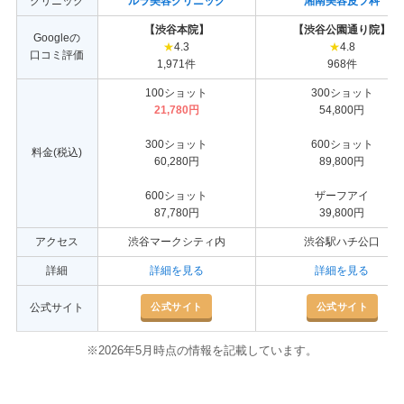
クリニック
ルラ美容クリニック
湘南美容皮フ科
【渋谷本院】
【渋谷公園通り院】
Googleの
★
4.3
★
4.8
口コミ評価
1,971件
968件
100ショット
300ショット
21,780円
54,800円
300ショット
600ショット
料金(税込)
60,280円
89,800円
600ショット
ザーフアイ
87,780円
39,800円
アクセス
渋谷マークシティ内
渋谷駅ハチ公口
詳細
詳細を見る
詳細を見る
公式サイト
公式サイト
公式サイト
※2026年5月時点の情報を記載しています。