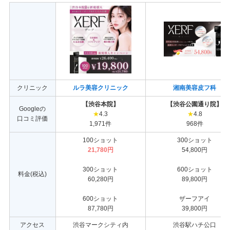
クリニック
ルラ美容クリニック
湘南美容皮フ科
【渋谷本院】
【渋谷公園通り院】
Googleの
★
4.3
★
4.8
口コミ評価
1,971件
968件
100ショット
300ショット
21,780円
54,800円
300ショット
600ショット
料金(税込)
60,280円
89,800円
600ショット
ザーフアイ
87,780円
39,800円
アクセス
渋谷マークシティ内
渋谷駅ハチ公口