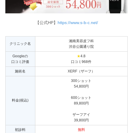
【公式HP】
https://www.s-b-c.net/
湘南美容皮フ科
クリニック名
渋谷公園通り院
Googleの
★
4.8
口コミ評価
口コミ968件
施術名
XERF（ザーフ）
300ショット
54,800円
600ショット
料金(税込)
89,800円
ザーフアイ
39,800円
初診料
無料