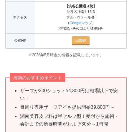
【渋谷公園通り院】
渋谷区神南1-16-3
アクセス
ブル・ヴァール4F
（
Googleマップ
）
渋谷駅ハチ公口より徒歩8分
公式HP
公式HP
※2026年5月時点の情報を記載しています。
湘南のおすすめポイント
ザーフが300ショット54,800円は相場以下で安
い！
目周り専用ザーフアイも提供開始39,800円～
湘南美容皮フ科は半セルフ型！受付から施術・
会計までの所要時間がおよそ30分～1時間