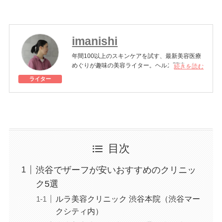
imanishi
年間100以上のスキンケアを試す、最新美容医療
めぐりが趣味の美容ライター。ヘルス関連のトピ
続きを読む
ックにも関心が高い。
ライター
美容医療施術歴：ボトックス注射、シミ取りレー
ザー、ハイドラフェイシャル、クマ取り治療、ポ
テンツァ、ダーマペン、フォトフェイシャルM22
など
目次
渋谷でザーフが安いおすすめのクリニッ
ク5選
ルラ美容クリニック 渋谷本院（渋谷マー
クシティ内）