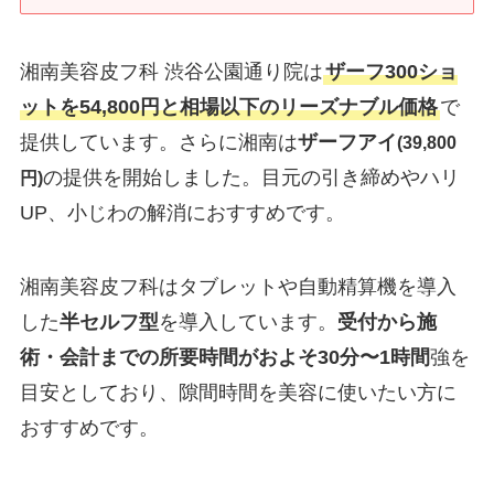
湘南美容皮フ科 渋谷公園通り院は
ザーフ300ショ
ットを54,800円と相場以下のリーズナブル価格
で
提供しています。さらに湘南は
ザーフアイ
(39,800
の提供を開始しました。目元の引き締めやハリ
円)
UP、小じわの解消におすすめです。
湘南美容皮フ科はタブレットや自動精算機を導入
した
半セルフ型
を導入しています。
受付から施
術・会計までの所要時間がおよそ30分〜1時間
強を
目安としており、隙間時間を美容に使いたい方に
おすすめです。