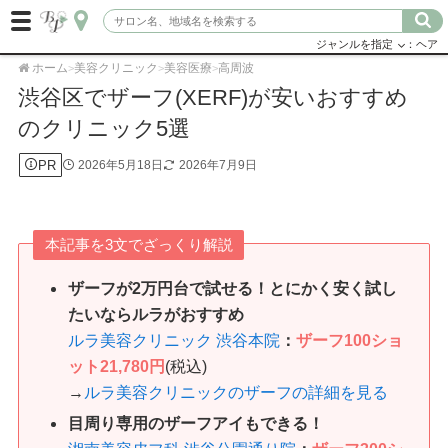
ジャンルを指定
：ヘア
ホーム
美容クリニック
美容医療
高周波
>
>
>
渋谷区でザーフ(XERF)が安いおすすめ
のクリニック5選
PR
2026年5月18日
2026年7月9日
本記事を3文でざっくり解説
ザーフが2万円台で試せる！とにかく安く試し
たいならルラがおすすめ
ルラ美容クリニック 渋谷本院
：
ザーフ100ショ
ット21,780円
(税込)
→
ルラ美容クリニックのザーフの詳細を見る
目周り専用のザーフアイもできる！