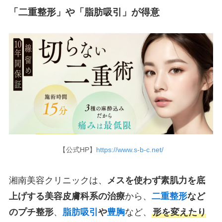
「二重整形」や「脂肪吸引」が得意
【公式HP】
https://www.s-b-c.net/
湘南美容クリニックは、
メスを使わず素肌力を底
上げする美容皮膚科系の治療
から、
二重整形
など
のプチ整形
、
脂肪吸引
や
豊胸
など、
形を変えたり