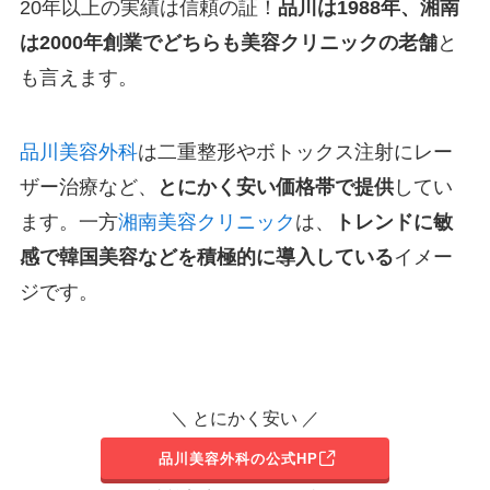
20年以上の実績は信頼の証！
品川は1988年、湘南
は2000年創業でどちらも美容クリニックの老舗
と
も言えます。
品川美容外科
は二重整形やボトックス注射にレー
ザー治療など、
とにかく安い価格帯で提供
してい
ます。一方
湘南美容クリニック
は、
トレンドに敏
感で韓国美容などを積極的に導入している
イメー
ジです。
＼ とにかく安い ／
品川美容外科の公式HP