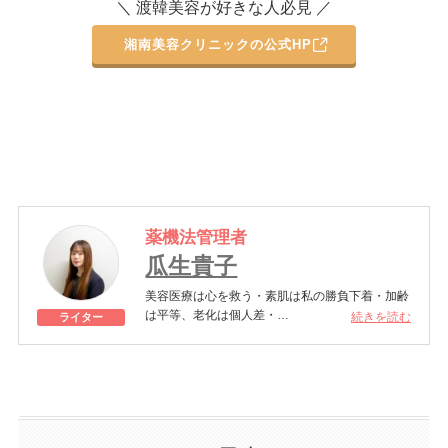
＼ 渡韓美容が好きな人必見 ／
湘南美容クリニックの公式HP
薬機法管理者
瓜生貴子
美容医療は心を救う・素肌は私の勝負下着・加齢
は平等、老化は個人差・
続きを読む
ライター
きれいはくろうの上にある！一般社団法人薬機法
医療法規格協会「薬機法医療法広告遵守個人認証
YMAA取得 認定番号104(67)」。薬機法管理者：
AL002580。日本美容医療検定3級
美容医療施術歴：二重埋没、白玉注射、プラセン