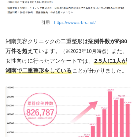
引用：
https://www.s-b-c.net/
湘南美容クリニックの二重整形は
症例件数が約80
万件を超えて
います。
また、
（※2023年10月時点）
女性向けに行ったアンケートでは、
2.5人に1人が
湘南で二重整形をしている
ことが分かりました。