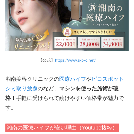
【公式】
https://www.s-b-c.net/
湘南美容クリニックの
医療ハイフ
や
ピコスポット
シミ取り放題
のなど、
マシンを使った施術が破
格！
手軽に受けられて続けやすい価格帯が魅力で
す。
湘南の医療ハイフが安い理由（Youtube抜粋）