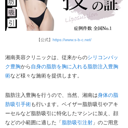
【公式】
https://www.s-b-c.net/
湘南美容クリニックは、従来からの
シリコンバッ
ク豊胸
から
自身の脂肪を胸に入れる脂肪注入豊胸
術
など様々な施術を提供します。
脂肪注入豊胸を行うので、当然、湘南は
身体の脂
肪吸引手術
も行います。ベイザー脂肪吸引やアキ
ーセルなど脂肪吸引に特化したマシンに加え、顔
などの小範囲に適した「
脂肪吸引注射
」のご用意