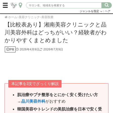
ジャンルを指定
：ヘア
ホーム
美容クリニック
美容医療
>
>
【比較表あり】湘南美容クリニックと品
川美容外科はどっちがいい？経験者がわ
かりやすくまとめました
PR
2026年4月9日
2026年7月9日
本記事を3文でざっくり解説
肌治療
や
プチ
整形
をとにかく安く受けたい方
→
品川美容外科
がおすすめ
韓国美容やトレンドの美肌治療を日本で安く受