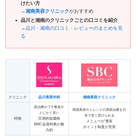
けたい方
→
湘南美容クリニック
がおすすめ
品川と湘南のクリニックごとの口コミ
を
紹介
→
品川・湘南の口コミ・レビューのまとめを見
る
クリニック
品川美容外科
湘南美容クリニック
肌治療やプチ整形が
韓国美容やトレンドの美肌治療を日
とにかく安い
本で安く受けられる
特徴
圧倒的低価格
メニューが’豊富
BMC会員特典が魅
ポイント制度が充実
力的