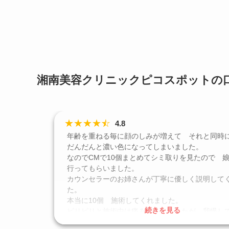
湘南美容クリニックピコスポットの
★
★
★
★
☆
★
4.8
年齢を重ねる毎に顔のしみが増えて それと同時
だんだんと濃い色になってしまいました。
なのでCMで10個まとめてシミ取りを見たので 
行ってもらいました。
カウンセラーのお姉さんが丁寧に優しく説明して
た。
本当に10個 施術してくれました。
続きを見る
ピリピリと施術中は痛みがありましたが 我慢し
した。