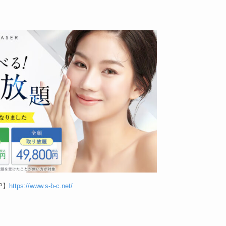
P】
https://www.s-b-c.net/