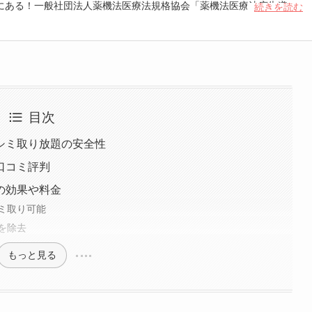
にある！一般社団法人薬機法医療法規格協会「薬機法医療法広告遵守
続きを読む
 認定番号104(67)」。薬機法管理者：AL002580。日本美容医療検定3
重埋没、白玉注射、プラセンタ注射、いぼ除去、医療脱毛など
目次
シミ取り放題の安全性
口コミ評判
の効果や料金
ミ取り可能
を除去
もっと見る