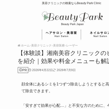
美容クリニックの検索ならBeauty Park Clinic
Beauty Park Japan
ヘアサロン・美容室
ネイルサロ
Hair Salon
Nail Salon
ホーム
美容クリニック
美容医療
レーザー
>
>
>
【体験談】湘南美容クリニックの
を紹介｜効果や料金メニューも解
PR
2026年4月22日
2026年7月9日
顔全体にあるシミを1つずつ除去しようとすると
て除去できます。
「安すぎて効果が心配…」と不安な方のために、