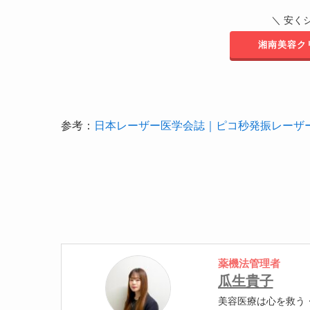
＼ 安く
湘南美容ク
参考：
日本レーザー医学会誌｜ピコ秒発振レーザ
薬機法管理者
瓜生貴子
美容医療は心を救う