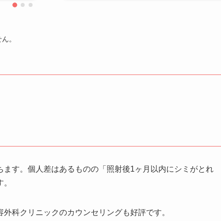
れてきて
で、レザーをお勧めします。クリームを塗って
んので。
付属の絆創膏の上から二種類の塗り薬を朝晩し
洗顔後取れたら張り替えて10日位で完全にはず
せん。
説明と説明書も有りましたので、安心して取り
た。頬のシミが無くなったのは、30年悩んでい
いました。施術には先生はじめ沢山のスタッフ
ail/317082
ていただいて、皆さん笑顔で好感もてました。
クリニック
湘南美容クリニック 札幌大通院
施術名
シミ取りレーザー10
引用元
https://report.clinic/detail/L_131700/activity_de
ちます。個人差はあるものの「照射後1ヶ月以内にシミがとれ
す。
容外科クリニックのカウンセリングも好評です。