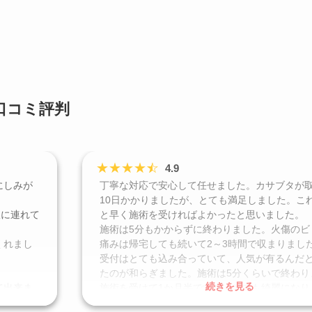
口コミ評判
★
★
★
★
☆
★
4.9
にしみが
丁寧な対応で安心して任せました。カサブタが
10日かかりましたが、とても満足しました。こ
娘に連れて
と早く施術を受ければよかったと思いました。
施術は5分もかからずに終わりました。火傷のビ
くれまし
痛みは帰宅しても続いて2～3時間で収まりまし
受付はとても込み合っていて、人気が有るんだ
たのが和らぎました。施術は5分くらいで終わり
続きを見る
て出来ま
施術を受けて1か月半ですが、とても綺麗になり
シミで悩んでる方は、シミが取れるクリーム等