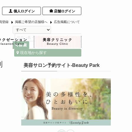
個人ログイン
店舗ログイン
員登録
掲載ご希望の店舗様へ
広告掲載について
ラクゼーション
美容クリニック
laxation Salon
Beauty Clinic
現在地から探す
判
美容サロン予約サイト-Beauty Park
め