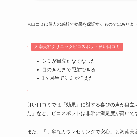
1週間くらい経つのですが 少しずつかさぶたが取
います。
シミが薄くなるのが楽しみです。
※口コミは個人の感想で効果を保証するものではありま
クリニック
湘南美容クリニック 宇都宮院
施術名
シミ取りレーザー
引用元
https://report.clinic/detail/L_3020424/activity_det
湘南美容クリニックピコスポット良い口コミ
シミが目立たなくなった
目のきわまで照射できる
1ヶ月半でシミが消えた
良い口コミでは「効果」に対する喜びの声が目立
た」など、ピコスポットは非常に満足度が高いで
また、「丁寧なカウンセリングで安心」と湘南美