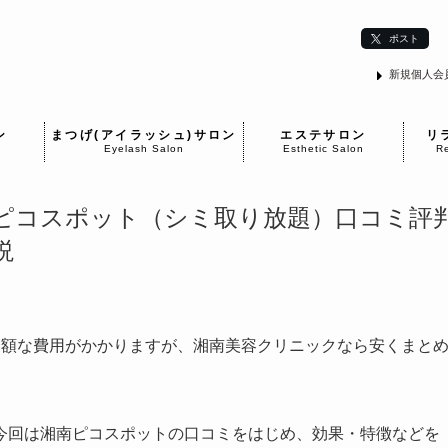
ポスト
新規個人会
ン
まつげ(アイラッシュ)サロン
エステサロン
リ
Eyelash Salon
Esthetic Salon
Re
ピコスポット（シミ取り放題）口コミ評
説
高額な費用がかかりますが、湘南美容クリニックなら安くまと
今回は湘南ピコスポットの口コミをはじめ、効果・特徴などを