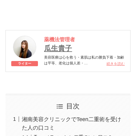
薬機法管理者
瓜生貴子
美容医療は心を救う・素肌は私の勝負下着・加齢
は平等、老化は個人差・
続きを読む
ライター
きれいはくろうの上にある！一般社団法人薬機法
医療法規格協会「薬機法医療法広告遵守個人認証
YMAA取得 認定番号104(67)」。薬機法管理者：
AL002580。日本美容医療検定3級
美容医療施術歴：二重埋没、白玉注射、プラセン
タ注射、いぼ除去、医療脱毛など
目次
湘南美容クリニックでTeen二重術を受け
た人の口コミ