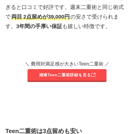
ぎると口コミで好評です。週末二重術と同じ術式
で
両目
2点留めが39,000円
の安さで受けられま
す。
3年間の手厚い保証
も嬉しい特徴です。
＼ 費用対満足感が大きいTeen二重術 ／
湘南Teen二重術詳細を見る
Teen二重術は3点留めも安い