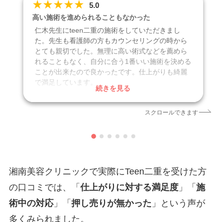
★
★
★
★
★
5.0
高い施術を進められることもなかった
仁木先生にteen二重の施術をしていただきまし
た。先生も看護師の方もカウンセリングの時から
とても親切でした。無理に高い術式などを薦めら
れることもなく、自分に合う1番いい施術を決める
ことが出来たので良かったです。仕上がりも綺麗
で満足しています。
続きを見る
口コミ投稿日
2025年4月
スクロールできます
クリニック
湘南美容クリニック 新宿本院
施術名
Teen（ティーン）二重
引用元
https://maps.app.goo.gl/R3X6gcyseyTBqyxeA
湘南美容クリニックで実際にTeen二重を受けた方
の口コミでは、「
仕上がりに対する満足度
」「
施
術中の対応
」「
押し売りが無かった
」という声が
多くみられました。