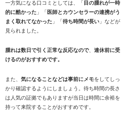
一方気になる口コミとしては、「
目の腫れが一時
した。また、個人的に同性の先生に担当していた
的に酷かった
」「
医師とカウンセラーの連携がう
だけたのがとても有難かったです。今後手術する
ことがあればまたお世話になりたいと思いまし
まく取れてなかった
」「
待ち時間が長い
」などが
た。ありがとうございました。
見られました。
口コミ投稿日
2025年4月
クリニック
湘南美容クリニック 大阪梅田本院
腫れは数日で引く正常な反応なので
、
連休前に受
施術名
Teen（ティーン）二重
けるのがおすすめです。
引用元
https://maps.app.goo.gl/fHVbTYtBKdpz4rhG9
また、
気になることなどは事前にメモ
をしてしっ
かり確認するようにしましょう。待ち時間の長さ
は人気の証拠でもありますが当日は時間に余裕を
持って来院することがおすすめです。