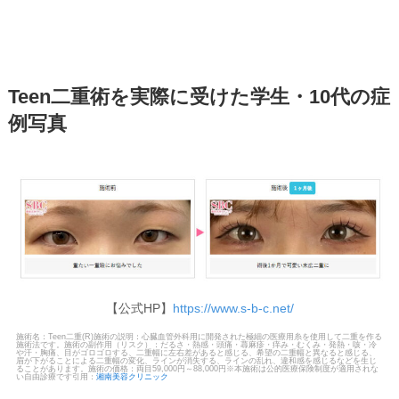
Teen二重術を実際に受けた学生・10代の症
例写真
【公式HP】
https://www.s-b-c.net/
施術名：Teen二重(R)施術の説明：心臓血管外科用に開発された極細の医療用糸を使用して二重を作る
施術法です。施術の副作用（リスク）：だるさ・熱感・頭痛・蕁麻疹・痒み・むくみ・発熱・咳・冷
や汗・胸痛、目がゴロゴロする、二重幅に左右差があると感じる、希望の二重幅と異なると感じる、
眉が下がることによる二重幅の変化、ラインが消失する、ラインの乱れ、違和感を感じるなどを生じ
ることがあります。施術の価格：両目59,000円～88,000円※本施術は公的医療保険制度が適用されな
い自由診療です引用：
湘南美容クリニック