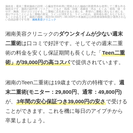
施術名：週末二重術施術の説明：心臓血管外科用に開発された極細の医療用糸を使用して二重を作る
施術法です。施術の副作用（リスク）：だるさ・熱感・頭痛・蕁麻疹・痒み・むくみ・発熱・咳・冷
や汗・胸痛、目がゴロゴロする、二重幅に左右差があると感じる、希望の二重幅と異なると感じる、
眉が下がることによる二重幅の変化、ラインが消失する、ラインの乱れ、違和感を感じるなどを生じ
ることがあります。施術の価格：両目59,000円～88,000円※本施術は公的医療保険制度が適用されな
い自由診療です引用：
湘南美容クリニック
湘南美容クリニックの
ダウンタイムが少ない週末
二重術
は口コミで好評です。そしてその週末二重
術の料金を安くし保証期間も長くした「
Teen二重
術」が39,000円の高コスパ
で提供されています。
湘南のTeen二重術は19歳までの方の特権です。
週
末二重術(モニター：29,800円、通常：49,800円)
が、
3年間の安心保証つき39,000円の安さ
で受ける
ことができます。これを機に毎日のアイプチから
卒業しましょう。