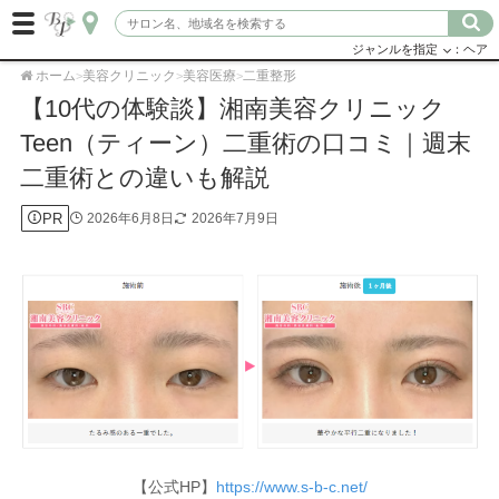
ジャンルを指定
：ヘア
ホーム
美容クリニック
美容医療
二重整形
>
>
>
【10代の体験談】湘南美容クリニック
Teen（ティーン）二重術の口コミ｜週末
二重術との違いも解説
PR
2026年6月8日
2026年7月9日
【公式HP】
https://www.s-b-c.net/