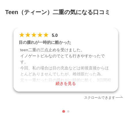
Teen（ティーン）二重の気になる口コミ
★
★
★
★
★
5.0
目の腫れが一時的に酷かった
teen二重の三点止めを受けました。
イノゲートビルなのでとても行きやすかったで
す。
今回、私の場合は目の充血などは術後直後からほ
とんどありませんでしたが、雌雄眼だった為、
元々一重だった目の腫れが一時的に酷く、3日間程
続きを見る
は目が開けにくく左右差が目立ち、多少痛みもあ
った為保冷剤で対処しました。2週間程で腫れはほ
スクロールできます
とんど無くなり痛みも引きました。術中も先生か
ら声掛けがあり、麻酔も十分に効いていて安心し
て手術中を過ごすことが出来ました。カウンセリ
ングでも無理な勧誘は無く、二点止めにするか三
点止めにするか相談にのってくださったり、無理
な二重幅は取らず似合う形を提案してくださいま