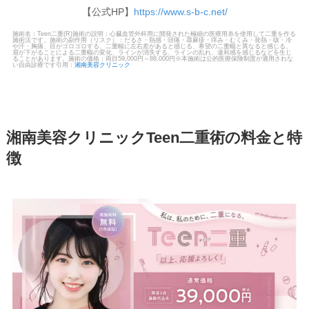
【公式HP】
https://www.s-b-c.net/
施術名：Teen二重(R)施術の説明：心臓血管外科用に開発された極細の医療用糸を使用して二重を作る
施術法です。施術の副作用（リスク）：だるさ・熱感・頭痛・蕁麻疹・痒み・むくみ・発熱・咳・冷
や汗・胸痛、目がゴロゴロする、二重幅に左右差があると感じる、希望の二重幅と異なると感じる、
眉が下がることによる二重幅の変化、ラインが消失する、ラインの乱れ、違和感を感じるなどを生じ
ることがあります。施術の価格：両目59,000円～88,000円※本施術は公的医療保険制度が適用されな
い自由診療です引用：
湘南美容クリニック
湘南美容クリニックTeen二重術の料金と特
徴