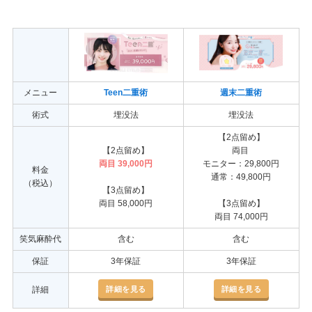
メニュー
Teen二重術
週末二重術
術式
埋没法
埋没法
【2点留め】
【2点留め】
両目
両目 39,000円
モニター：29,800円
料金
通常：49,800円
（税込）
【3点留め】
両目 58,000円
【3点留め】
両目 74,000円
笑気麻酔代
含む
含む
保証
3年保証
3年保証
詳細を見る
詳細を見る
詳細