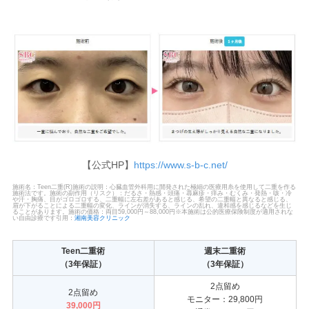
【公式HP】
https://www.s-b-c.net/
施術名：Teen二重(R)施術の説明：心臓血管外科用に開発された極細の医療用糸を使用して二重を作る
施術法です。施術の副作用（リスク）：だるさ・熱感・頭痛・蕁麻疹・痒み・むくみ・発熱・咳・冷
や汗・胸痛、目がゴロゴロする、二重幅に左右差があると感じる、希望の二重幅と異なると感じる、
眉が下がることによる二重幅の変化、ラインが消失する、ラインの乱れ、違和感を感じるなどを生じ
ることがあります。施術の価格：両目59,000円～88,000円※本施術は公的医療保険制度が適用されな
い自由診療です引用：
湘南美容クリニック
Teen二重術
週末二重術
（3年保証）
（3年保証）
2点留め
2点留め
モニター：29,800円
39,000円