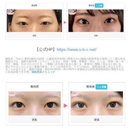
【公式HP】
https://www.s-b-c.net/
施術名：Teen二重(R)施術の説明：心臓血管外科用に開発された極細の医療用糸を使用して二重を作る
施術法です。施術の副作用（リスク）：だるさ・熱感・頭痛・蕁麻疹・痒み・むくみ・発熱・咳・冷
や汗・胸痛、目がゴロゴロする、二重幅に左右差があると感じる、希望の二重幅と異なると感じる、
眉が下がることによる二重幅の変化、ラインが消失する、ラインの乱れ、違和感を感じるなどを生じ
ることがあります。施術の価格：両目59,000円～88,000円※本施術は公的医療保険制度が適用されな
い自由診療です引用：
湘南美容クリニック