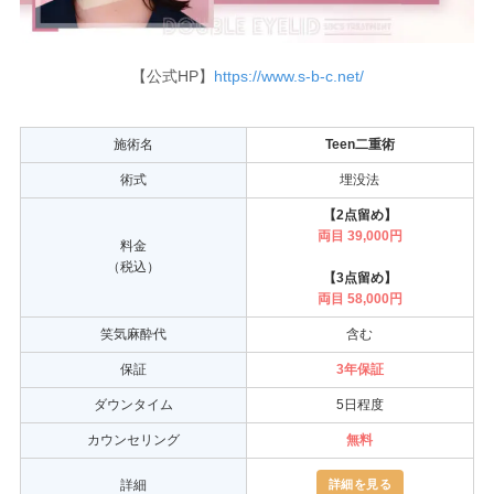
【公式HP】
https://www.s-b-c.net/
施術名
Teen二重術
術式
埋没法
【2点留め】
両目 39,000円
料金
（税込）
【3点留め】
両目 58,000円
笑気麻酔代
含む
保証
3
年保証
ダウンタイム
5日程度
カウンセリング
無料
詳細を見る
詳細