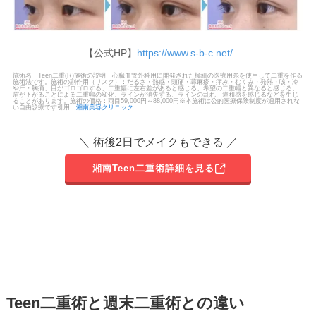
【公式HP】
https://www.s-b-c.net/
施術名：Teen二重(R)施術の説明：心臓血管外科用に開発された極細の医療用糸を使用して二重を作る
施術法です。施術の副作用（リスク）：だるさ・熱感・頭痛・蕁麻疹・痒み・むくみ・発熱・咳・冷
や汗・胸痛、目がゴロゴロする、二重幅に左右差があると感じる、希望の二重幅と異なると感じる、
眉が下がることによる二重幅の変化、ラインが消失する、ラインの乱れ、違和感を感じるなどを生じ
ることがあります。施術の価格：両目59,000円～88,000円※本施術は公的医療保険制度が適用されな
い自由診療です引用：
湘南美容クリニック
＼ 術後2日でメイクもできる ／
湘南Teen二重術詳細を見る
Teen二重術と週末二重術との違い