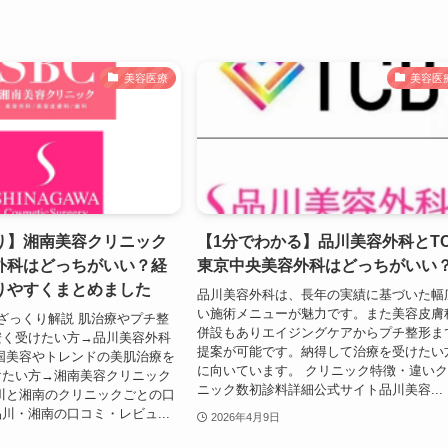
美容医療
美容医
り】湘南美容クリニック
【1分でわかる】品川美容外科とT
外科はどっちがいい？経
東京中央美容外科はどっちがいい
りやすくまとめました
品川美容外科は、長年の実績に基づいた幅
い施術メニューが魅力です。また美容皮膚
ざっくり解説 肌治療やプチ整
併設もありエイジングケアからプチ整形ま
安く受けたい方→品川美容外科
提案が可能です。納得して治療を受けたい
国美容やトレンドの美肌治療を
に向いています。 クリニック特徴・違い
けたい方→湘南美容クリニック
ニック数初診料詳細公式サイト品川美容...
川と湘南のクリニックごとの口
川・湘南の口コミ・レビュ...
2026年4月9日