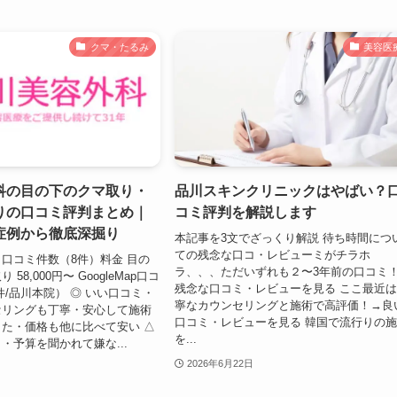
クマ・たるみ
美容医
科の目の下のクマ取り・
品川スキンクリニックはやばい？
りの口コミ評判まとめ｜
コミ評判を解説します
症例から徹底深掘り
本記事を3文でざっくり解説 待ち時間につ
ての残念な口コ・レビューミがチラホ
口コミ件数（8件）料金 目の
ラ、、、ただいずれも２〜3年前の口コミ
58,000円〜 GoogleMap口コ
残念な口コミ・レビューを見る ここ最近
18件/品川本院） ◎ いい口コミ・
寧なカウンセリングと施術で高評価！→良
セリングも丁寧・安心して施術
口コミ・レビューを見る 韓国で流行りの
た・価格も他に比べて安い △
を...
・予算を聞かれて嫌な...
2026年6月22日