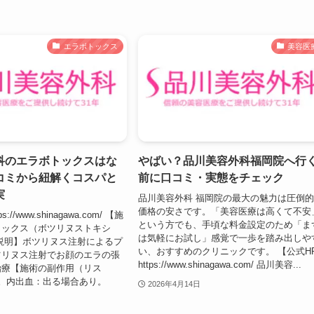
エラボトックス
美容医
科のエラボトックスはな
やばい？品川美容外科福岡院へ行
コミから紐解くコスパと
前に口コミ・実態をチェック
実
品川美容外科 福岡院の最大の魅力は圧倒
価格の安さです。「美容医療は高くて不安
://www.shinagawa.com/ 【施
という方でも、手頃な料金設定のため「ま
トックス（ボツリヌストキシ
は気軽にお試し」感覚で一歩を踏み出しや
説明】ボツリヌス注射によるプ
い、おすすめのクリニックです。 【公式H
ツリヌス注射でお顔のエラの張
https://www.shinagawa.com/ 品川美容...
治療【施術の副作用（リス
。内出血：出る場合あり。
2026年4月14日