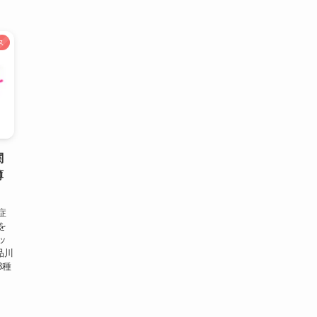
ス
関
薄
症
を
ッ
品川
3種