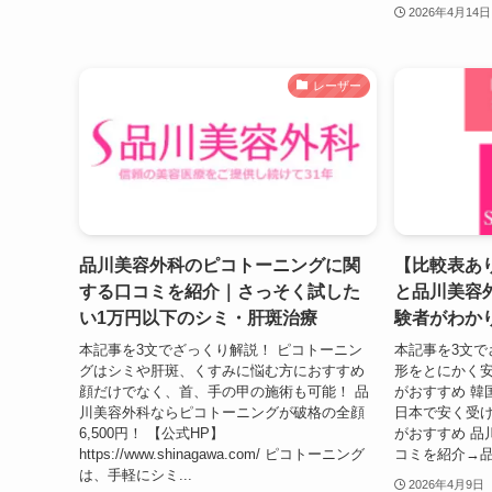
2026年4月14日
レーザー
品川美容外科のピコトーニングに関
【比較表あ
する口コミを紹介｜さっそく試した
と品川美容
い1万円以下のシミ・肝斑治療
験者がわか
本記事を3文でざっくり解説！ ピコトーニン
本記事を3文で
グはシミや肝斑、くすみに悩む方におすすめ
形をとにかく
顔だけでなく、首、手の甲の施術も可能！ 品
がおすすめ 韓
川美容外科ならピコトーニングが破格の全顔
日本で安く受
6,500円！ 【公式HP】
がおすすめ 品
https://www.shinagawa.com/ ピコトーニング
コミを紹介→品
は、手軽にシミ...
2026年4月9日