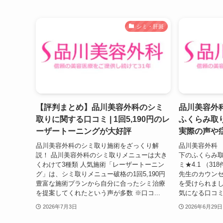
シミ・肝斑
【評判まとめ】品川美容外科のシミ
品川美容外
取りに関する口コミ | 1回5,190円のレ
ふくらみ取
ーザートーニングが大好評
実際の声や
品川美容外科のシミ取り施術をざっくり解
品川美容外科 
説！ 品川美容外科のシミ取りメニューは大き
下のふくらみ取り 
くわけて3種類 人気施術「レーザートーニン
ミ★4.1 （3
グ」は、シミ取りメニュー破格の1回5,190円
先生のカウン
豊富な施術プランから自分に合ったシミ治療
を受けられまし
を提案してくれたという声が多数 ※口コ...
気になる口コミ
2026年7月3日
2026年6月29日