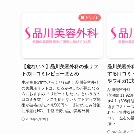
糸リフト
【危ない？】品川美容外科の糸リフ
品川美容外
トの口コミレビューまとめ
する口コミ
やワキガに
本記事を3文でざっくり解説！ 品川美容外科
の美肌糸リフトは、たるみやしわが気になる
品川美容外科 
方におすすめ 「リピートしたい」という方の
症治療 11,920
口コミ多数！ メスを使わないリフトアップ施
★4.1（308
術が破格の糸1本4,500円〜！ 顔のたるみ対策
術までスムー
に摩擦はNG、手軽で安い品川美容外科...
れた・無理な勧
コミ・左右の
2026年5月28日
痛い...
2026年5月28日