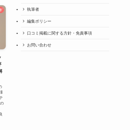
執筆者
療
編集ポリシー
口コミ掲載に関する方針・免責事項
お問い合わせ
ッ
評
解
の
様
テ
科の
良