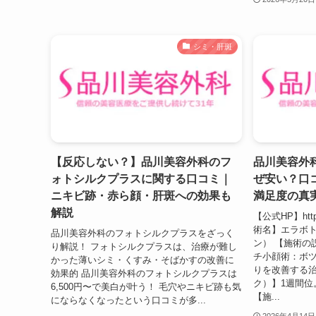
シミ・肝斑
【反応しない？】品川美容外科のフ
品川美容外
ォトシルクプラスに関する口コミ｜
ぜ安い？口
ニキビ跡・赤ら顔・肝斑への効果も
満足度の真
解説
【公式HP】https
術名】エラボ
品川美容外科のフォトシルクプラスをざっく
ン） 【施術の
り解説！ フォトシルクプラスは、治療が難し
チ小顔術：ボ
かった薄いシミ・くすみ・そばかすの改善に
りを改善する
効果的 品川美容外科のフォトシルクプラスは
ク）】1週間位
6,500円〜で美白が叶う！ 毛穴やニキビ跡も気
【施...
にならなくなったという口コミが多...
2026年4月14日