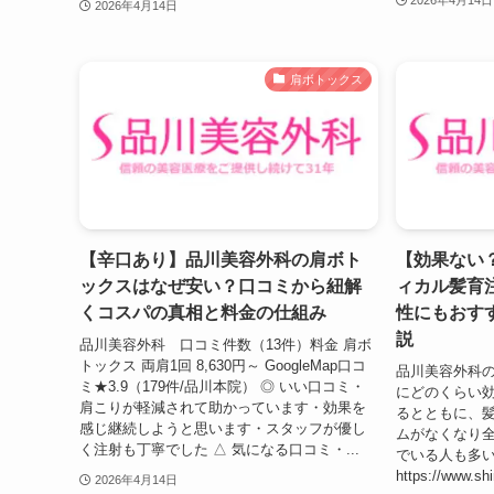
2026年4月14日
肩ボトックス
【辛口あり】品川美容外科の肩ボト
【効果ない
ックスはなぜ安い？口コミから紐解
ィカル髪育
くコスパの真相と料金の仕組み
性にもおす
説
品川美容外科 口コミ件数（13件）料金 肩ボ
トックス 両肩1回 8,630円～ GoogleMap口コ
品川美容外科
ミ★3.9（179件/品川本院） ◎ いい口コミ・
にどのくらい効
肩こりが軽減されて助かっています・効果を
るとともに、
感じ継続しようと思います・スタッフが優し
ムがなくなり
く注射も丁寧でした △ 気になる口コミ・...
でいる人も多い
https://www.
2026年4月14日