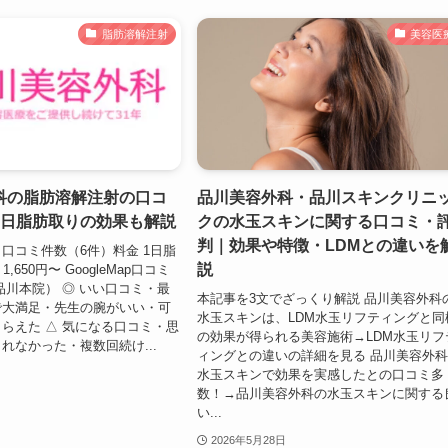
脂肪溶解注射
美容医
科の脂肪溶解注射の口コ
品川美容外科・品川スキンクリニ
1日脂肪取りの効果も解説
クの水玉スキンに関する口コミ・
判｜効果や特徴・LDMとの違いを
口コミ件数（6件）料金 1日脂
説
,650円〜 GoogleMap口コミ
件/品川本院） ◎ いい口コミ・最
本記事を3文でざっくり解説 品川美容外科
で大満足・先生の腕がいい・可
水玉スキンは、LDM水玉リフティングと同
らえた △ 気になる口コミ・思
の効果が得られる美容施術→LDM水玉リフ
れなかった・複数回続け...
ィングとの違いの詳細を見る 品川美容外
水玉スキンで効果を実感したとの口コミ多
数！→品川美容外科の水玉スキンに関する
い...
2026年5月28日