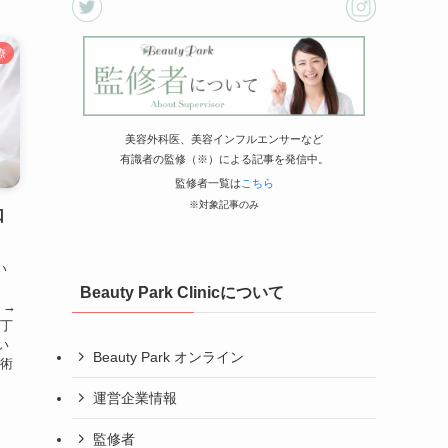
療
美容外科医、美容インフルエンサーなど
有識者の監修（※）による記事を発信中。
監修者一覧は
こちら
※対象記事のみ
口
い
Beauty Park Clinicについて
！→
は丁
い
Beauty Park オンライン
施術
運営企業情報
監修者