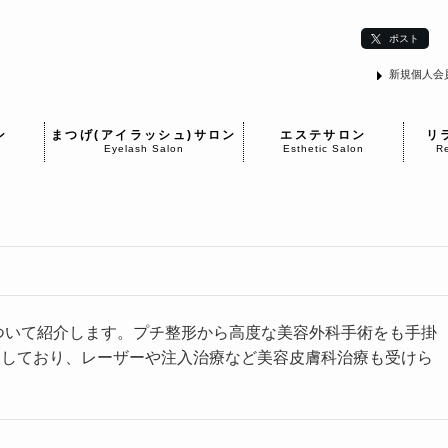
ポスト
新規個人会
ン
まつげ(アイラッシュ)サロン
エステサロン
リ
Eyelash Salon
Esthetic Salon
Re
について紹介します。プチ整形から高度な美容外科手術をも手掛
設しており、レーザーや注入治療など美容皮膚科治療も受けら