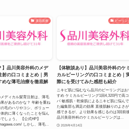
美容医療
ピーリン
？】品川美容外科のメデ
【体験談あり】品川美容外科のケ
注射の口コミまとめ｜男
カルピーリングの口コミまとめ｜
すめな薄毛治療を徹底解
際にを受けてみた感想も紹介
ニキビ肌に悩むなら品川のピーリングはお
すめ ケミカルピーリング1回4,320円で高
のメディカル髪育注射は、薄毛
パ 敏感肌・乾燥肌によるニキビ肌に悩ん
果があるのかな？ 年齢を重ね
た編集部も満足の効果 直後肌触りのよさ
髪の毛のハリやコシ、ボリュー
感できるが、より効果を感じるのは3回前
全体的に薄くなったことを悩ん
品川美容外科のケミカルピーリングは...
でしょう。 【公式HP】
shinagawa.com/ しかし、薄毛...
2026年4月14日