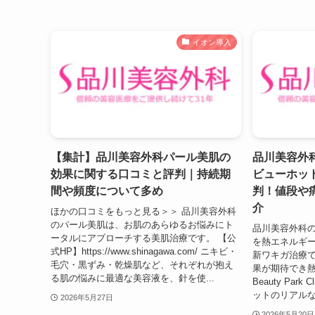
イオン導入
【集計】品川美容外科パール美肌の
品川美容外
効果に関する口コミと評判｜持続期
ビューホッ
間や頻度について多め
判！値段や
介
ほかの口コミをもっと見る＞＞ 品川美容外科
のパール美肌は、お肌のあらゆるお悩みにト
品川美容外科
ータルにアプローチする美肌治療です。 【公
を熱エネルギ
式HP】https://www.shinagawa.com/ ニキビ・
新ワキガ治療で
毛穴・黒ずみ・乾燥肌など、それぞれが抱え
果が期待でき
る肌の悩みに最適な美容液を、針を使...
Beauty Par
ットのリアルな
2026年5月27日
2026年5月20日