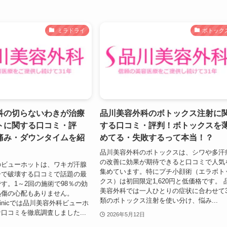
ミラドライ
ボトック
科の切らないわきが治療
品川美容外科のボトックス注射に
トに関する口コミ・評
する口コミ・評判！ボトックスを
痛み・ダウンタイムを紹
めてる・失敗するって本当！？
品川美容外科のボトックスは、シワや多汗
の改善に効果が期待できると口コミで人気
のビューホットは、ワキガ汗腺
集めています。特にプチ小顔術（エラボト
ーで破壊する口コミで話題の最
クス）は初回限定1,620円と低価格です。 
す。1～2回の施術で98％の効
美容外科では一人ひとりの症状に合わせて
熱傷の心配もありません。
類のボトックス注射を使い分け、悩み...
k Clinicでは品川美容外科ビューホ
口コミを徹底調査しました...
2026年5月12日