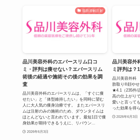
脂肪溶解注射
品川美容外科のエバースリム口コ
品川美容外
ミ・評判は痩せない？エバースリム
ミ評判は？
術後の経過や施術その後の効果を調
品川美容外科 
査
肪取り®顔やせ 1
★4.1（235
品川美容外科のエバースリムは、「すぐに痩
高の仕上がり
せたい」と「体型維持したい」を同時に望む
愛いと言っても
人に大人気の痩身治療です。 またエバースリ
った効果を得ら
ムは注射のみの施術のため、ダウンタイムは
ほとんどないと言われています。最短1日で痩
2026年6月3日
身効果が期待できるうえに、リバウン...
2026年6月3日