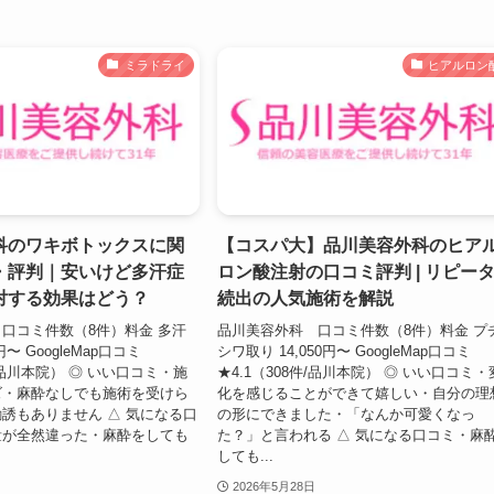
ミラドライ
ヒアルロン
科のワキボトックスに関
【コスパ大】品川美容外科のヒア
・評判｜安いけど多汗症
ロン酸注射の口コミ評判 | リピー
対する効果はどう？
続出の人気施術を解説
口コミ件数（8件）料金 多汗
品川美容外科 口コミ件数（8件）料金 プ
円〜 GoogleMap口コミ
シワ取り 14,050円〜 GoogleMap口コミ
件/品川本院） ◎ いい口コミ・施
★4.1（308件/品川本院） ◎ いい口コミ・
ズ・麻酔なしでも施術を受けら
化を感じることができて嬉しい・自分の理
誘もありません △ 気になる口
の形にできました・「なんか可愛くなっ
量が全然違った・麻酔をしても
た？」と言われる △ 気になる口コミ・麻
しても...
2026年5月28日