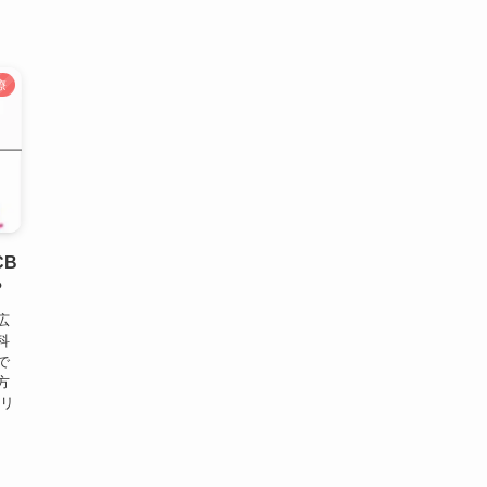
療
CB
？
広
科
で
方
クリ