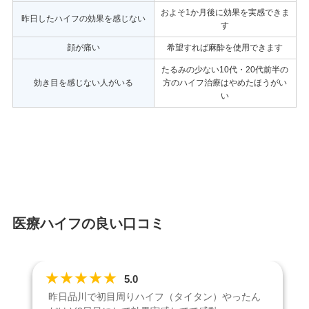
およそ1か月後に効果を実感できま
昨日したハイフの効果を感じない
す
顔が痛い
希望すれば麻酔を使用できます
たるみの少ない10代・20代前半の
効き目を感じない人がいる
方のハイフ治療はやめたほうがい
い
医療ハイフの良い口コミ
★
★
★
★
★
5.0
昨日品川で初目周りハイフ（タイタン）やったん