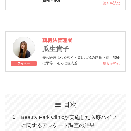
資格・認定
し、勤務と並行し、都内の美容皮膚科で、レーザ
続きを読む
医師 –
厚生労働省
ーや注入治療の経験を重ねた。 2018年より、都
内美容皮膚科にて院長を務めた。 2022年麻布ビ
所属学会
ューティクリニック勤務。しみや肌質改善などの
日本美容皮膚科学会正会員 –
一般社団法人 日
レーザー治療・ボトックス・ヒアルロン酸治療な
本美容皮膚科学会
ど様々な治療に注力している。日本美容皮膚科学
日本外科学会正会員 –
一般社団法人 日本外科
会正会員に所属し、日本外科学会外科専門医や日
学会
薬機法管理者
本乳癌学会乳腺専門医の資格も取得。
瓜生貴子
関連リンク
https://www.abcsalon.co.jp/clinic/
美容医療は心を救う・素肌は私の勝負下着・加齢
は平等、老化は個人差・
続きを読む
ライター
きれいはくろうの上にある！一般社団法人薬機法
医療法規格協会「薬機法医療法広告遵守個人認証
YMAA取得 認定番号104(67)」。薬機法管理者：
AL002580。日本美容医療検定3級
美容医療施術歴：二重埋没、白玉注射、プラセン
タ注射、いぼ除去、医療脱毛など
目次
Beauty Park Clinicが実施した医療ハイフ
に関するアンケート調査の結果