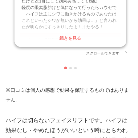
だけど2日目にして効果実感してて感動
軽度の眼窩脂肪けど気になって行ったらカウセで
「ハイフは主にシワに働きかけるものであなたは
これといったシワが無いから効果は…」と言われ
たが明らかにすっきりしたよ！またやる！
続きを見る
クリニック
品川美容外科
施術名
医療ハイフ（タイタン）
スクロールできます
引用元
https://x.com/
※口コミは個人の感想で効果を保証するものではありま
せん。
ハイフは切らないフェイスリフトです。ハイフは
効果なし・やめたほうがいいという噂にとらわれ