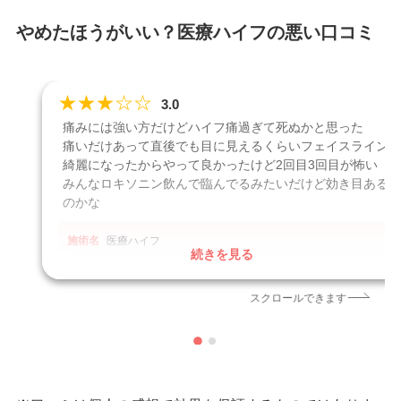
やめたほうがいい？医療ハイフの悪い口コミ
★
★
★
☆
☆
3.0
痛みには強い方だけどハイフ痛過ぎて死ぬかと思った
痛いだけあって直後でも目に見えるくらいフェイスライン
綺麗になったからやって良かったけど2回目3回目が怖い
みんなロキソニン飲んで臨んでるみたいだけど効き目ある
のかな
施術名
医療ハイフ
続きを見る
引用元
https://x.com/SchilfPrimel/status/1738855959215427628?
s=20
スクロールできます