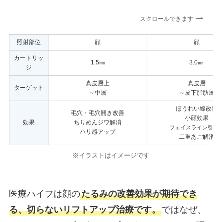
スクロールできます
照射部位
顔
顔
カートリッ
1.5㎜
3.0㎜
ジ
真皮層上
真皮層
ターゲット
～中層
～皮下脂肪層
ほうれい線改善
毛穴・毛穴開き改善
小顔効果
効果
ちりめんジワ解消
フェイスライン引締
ハリ感アップ
二重あご解消
※イラストはイメージです
医療ハイフは顔の
たるみの改善効果が期待でき
る、切らないリフトアップ治療です。
ではなぜ、