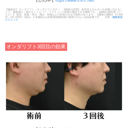
【公式HP】
https://www.s-b-c.net/
【施術名】 オンダリフト・オンダリフトボディ 【施術の説明】 超音波エネルギーを皮膚に与えるこ
とで、脂肪減少・肌のタイトニング・リフティング効果が期待できる施術です。【施術の副作用（リ
スク）】 発赤、熱感、痒み、痛み、乾燥などの症状が出る可能性があります。【施術の価格】 27,000
円～141,000円（税込）※本施術は公的医療保険制度が適用されない自由診療です。 引用：
湘南美容
クリニック
オンダリフト3回目の効果