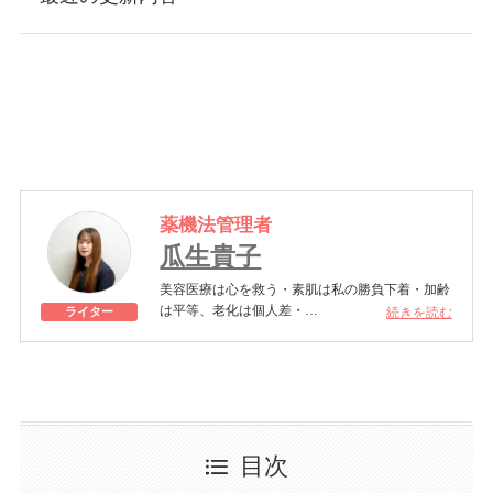
薬機法管理者
瓜生貴子
美容医療は心を救う・素肌は私の勝負下着・加齢
は平等、老化は個人差・
続きを読む
ライター
きれいはくろうの上にある！一般社団法人薬機法
医療法規格協会「薬機法医療法広告遵守個人認証
YMAA取得 認定番号104(67)」。薬機法管理者：
AL002580。日本美容医療検定3級
美容医療施術歴：二重埋没、白玉注射、プラセン
タ注射、いぼ除去、医療脱毛など
目次