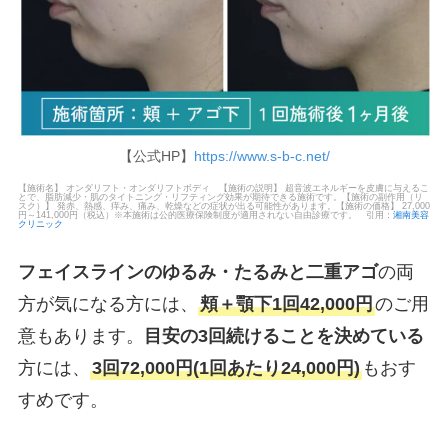
【公式HP】
https://www.s-b-c.net/
【施術名】 オンダリフト・オンダリフトボディ 【施術の説明】 超音波エネルギーを皮膚に与えるこ
とで、脂肪減少・肌のタイトニング・リフティング効果が期待できる施術です。【施術の副作用（リ
スク）】 発赤、熱感、痒み、痛み、乾燥などの症状が出る可能性があります。【施術の価格】 27,000
円～141,000円（税込）※本施術は公的医療保険制度が適用されない自由診療です。 引用：
湘南美容
クリニック
フェイスラインのゆるみ・たるみと二重アゴ
の両
方が気になる方には、
頬＋顎下1回42,000円
のご用
意もあります。
目安の3回続けることを決めている
方には、
3回72,000円(1回あたり24,000円)
もおす
すめです。