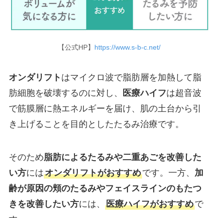
【公式HP】
https://www.s-b-c.net/
オンダリフト
はマイクロ波で脂肪層を加熱して脂
肪細胞を破壊するのに対し、
医療ハイフ
は超音波
で筋膜層に熱エネルギーを届け、肌の土台から引
き上げることを目的としたたるみ治療です。
そのため
脂肪によるたるみや二重あごを改善した
い方
には
オンダリフトがおすすめ
です。一方、
加
齢が原因の頬のたるみやフェイスラインのもたつ
きを改善したい方
には、
医療ハイフがおすすめ
で