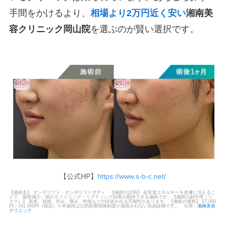
手間をかけるより、
相場より2万円近く安い
湘南美
容クリニック岡山院
を選ぶのが賢い選択です。
【公式HP】
https://www.s-b-c.net/
【施術名】 オンダリフト・オンダリフトボディ 【施術の説明】 超音波エネルギーを皮膚に与えるこ
とで、脂肪減少・肌のタイトニング・リフティング効果が期待できる施術です。【施術の副作用（リ
スク）】 発赤、熱感、痒み、痛み、乾燥などの症状が出る可能性があります。【施術の価格】 27,000
円～141,000円（税込）※本施術は公的医療保険制度が適用されない自由診療です。 引用：
湘南美容
クリニック