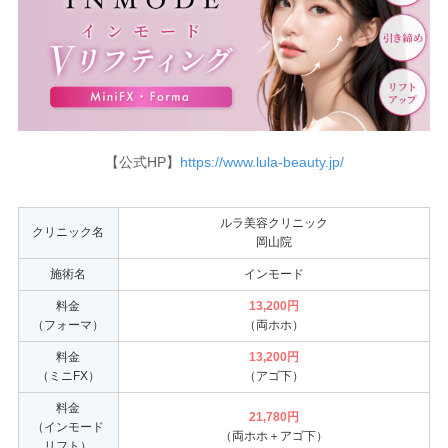
【公式HP】
https://www.lula-beauty.jp/
ルラ美容クリニック
クリニック名
岡山院
施術名
インモード
料金
13,200円
（フォーマ）
（両ホホ）
料金
13,200円
（ミニFX）
（アゴ下）
料金
21,780円
（インモード
（両ホホ＋アゴ下）
リフト）