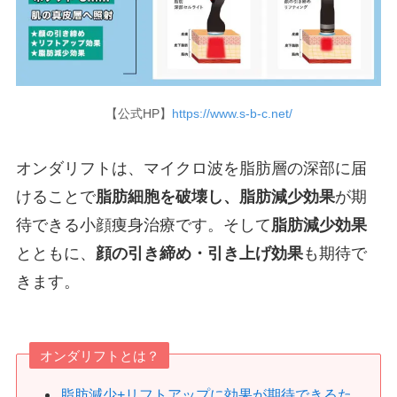
【公式HP】
https://www.s-b-c.net/
オンダリフトは、マイクロ波を脂肪層の深部に届
けることで
脂肪細胞を破壊し、脂肪減少効果
が期
待できる小顔痩身治療です。そして
脂肪減少効果
とともに、
顔の引き締め・引き上げ効果
も期待で
きます。
オンダリフトとは？
脂肪減少+リフトアップに効果が期待できるた