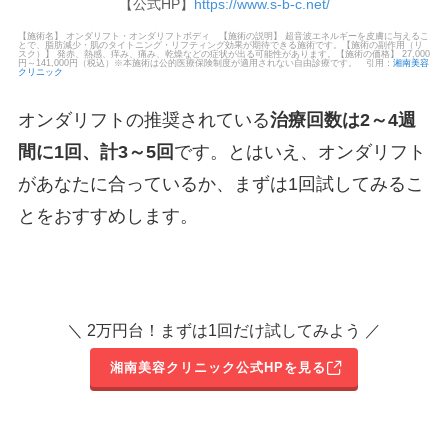
【公式HP】
https://www.s-b-c.net/
【施術名】 オンダリフト・オンダリフトボディ 【施術の説明】 超音波エネルギーを皮膚に与えるこ
とで、脂肪減少・肌のタイトニング・リフティング効果が期待できる施術です。【施術の副作用（リ
スク）】 発赤、熱感、痒み、痛み、乾燥などの症状が出る可能性があります。【施術の価格】 27,000
円～141,000円（税込）※本施術は公的医療保険制度が適用されない自由診療です。 引用：
湘南美容
クリニック
オンダリフトの推奨されている
治療回数は2～4週
間に1回、計3～5回
です。とはいえ、オンダリフト
があなたに合っているか、まずは1回試してみるこ
とをおすすめします。
＼ 2万円台！まずは1回だけ試してみよう ／
湘南美容クリニック公式HPを見る