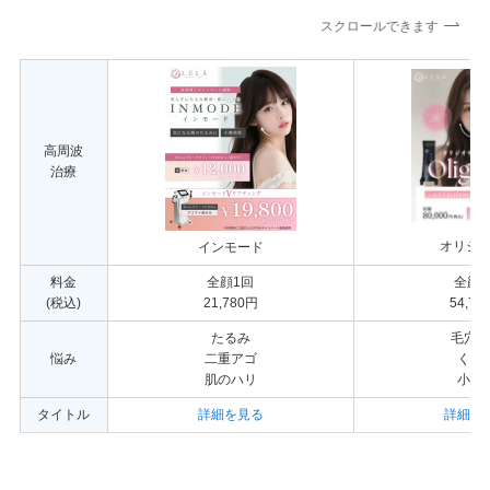
スクロールできます
高周波
治療
オリジオk
インモード
料金
全顔1回
全顔1
(税込)
21,780円
54,78
たるみ
毛穴
悩み
二重アゴ
くす
肌のハリ
小じ
タイトル
詳細を見る
詳細を