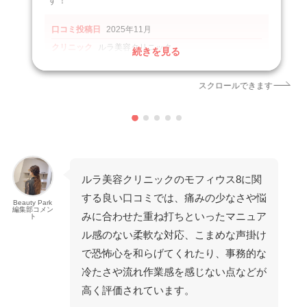
す！
口コミ投稿日
2025年11月
クリニック
ルラ美容クリニック
続きを見る
施術名
水光注射
引用元
https://kireipass.jp/tickets/krt65114/reviews
スクロールできます
ルラ美容クリニックのモフィウス8に関
する良い口コミでは、痛みの少なさや悩
Beauty Park
編集部コメン
みに合わせた重ね打ちといったマニュア
ト
ル感のない柔軟な対応、こまめな声掛け
で恐怖心を和らげてくれたり、事務的な
冷たさや流れ作業感を感じない点などが
高く評価されています。