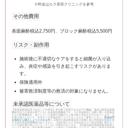
※料金はルラ美容クリニックを参考
その他費用
表面麻酔税込2,750円、ブロック麻酔税込5,500円
リスク・副作用
施術後に不適切なケアをすると細菌が入り込
み、炎症や感染を引き起こすリスクがありま
す。
保険適用外
被害救済制度等の救済の対象になりません。
未承認医薬品等について
【未承認医薬品等であることの明示】本治療で使用される以下の機械・薬品は医薬品医療
機器等法上の承認を得ていない未承認医療機器です。【入手経路等】治療に用いる医薬品
および医療機器は、各クリニック医師の判断のもと個人輸入手続きが行われています。な
お個人輸入において、注意すべき医薬品等についてはこちらをご参照ください。
医薬品等
を海外から購入しようとされる方へ
【国内の承認医薬品等の有無】他に同程度の性能を有
する国内承認医療機器はありません。【諸外国における安全性などに係る情報】重大なリ
スクや副作用が明らかになっていない可能性があります。【医薬品副作用被害救済制度に
ついて】適応外・禁忌使用の薬物により発生した副作用については、国の「医薬品副作用