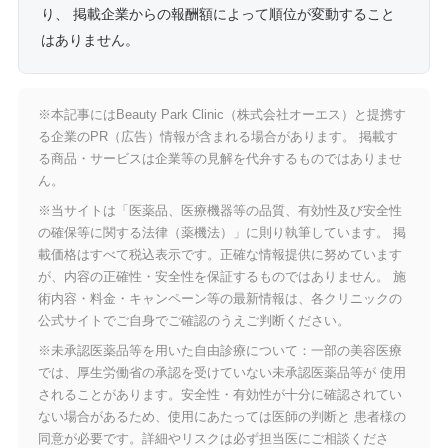
り、 掲載企業からの報酬額によって順位が変動すること
はありません。
※本記事にはBeauty Park Clinic（株式会社オーエス）と提携す
る企業のPR（広告）情報が含まれる場合があります。 掲載す
る商品・サービスは企業等の見解を代弁するものではありませ
ん。
※当サイトは「医薬品、医療機器等の品質、有効性及び安全性
の確保等に関する法律（薬機法）」に則り執筆しています。 掲
載価格はすべて税込表示です。正確な情報提供に努めています
が、内容の正確性・安全性を保証するものではありません。 施
術内容・料金・キャンペーン等の最新情報は、各クリニックの
公式サイトでご自身でご確認のうえご判断ください。
※未承認医薬品等を用いた自由診療について：一部の美容医療
では、厚生労働省の承認を受けていない未承認医薬品等が 使用
されることがあります。安全性・有効性が十分に確認されてい
ない場合があるため、使用にあたっては医師の判断と 患者様の
同意が必要です。詳細やリスクは必ず担当医にご相談くださ