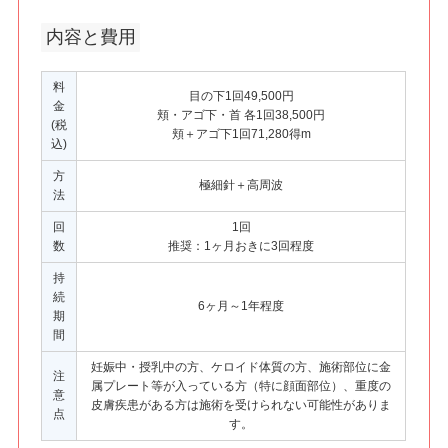
内容と費用
料
目の下1回49,500円
金
頬・アゴ下・首 各1回38,500円
(税
頬＋アゴ下1回71,280得m
込)
方
極細針＋高周波
法
回
1回
数
推奨：1ヶ月おきに3回程度
持
続
6ヶ月～1年程度
期
間
妊娠中・授乳中の方、ケロイド体質の方、施術部位に金
注
属プレート等が入っている方（特に顔面部位）、重度の
意
皮膚疾患がある方は施術を受けられない可能性がありま
点
す。