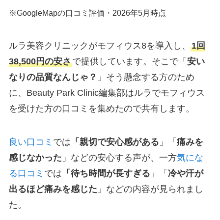
※GoogleMapの口コミ評価・2026年5月時点
ルラ美容クリニックがモフィウス8を導入し、
1回
38,500円の安さ
で提供しています。そこで「
安い
なりの品質なんじゃ？
」そう懸念する方のため
に、Beauty Park Clinic編集部はルラでモフィウス
を受けた方の口コミを集めたので共有します。
良い口コミ
では
「親切で安心感がある
」「
痛みを
感じなかった
」などの安心する声が、一方
気にな
る口コミ
では
「待ち時間が長すぎる
」「
冷や汗が
出るほど痛みを感じた
」などの内容が見られまし
た。