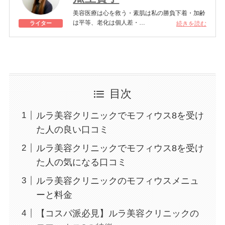
美容医療は心を救う・素肌は私の勝負下着・加齢
は平等、老化は個人差・
続きを読む
ライター
きれいはくろうの上にある！一般社団法人薬機法
医療法規格協会「薬機法医療法広告遵守個人認証
YMAA取得 認定番号104(67)」。薬機法管理者：
AL002580。日本美容医療検定3級
美容医療施術歴：二重埋没、白玉注射、プラセン
タ注射、いぼ除去、医療脱毛など
目次
ルラ美容クリニックでモフィウス8を受け
た人の良い口コミ
ルラ美容クリニックでモフィウス8を受け
た人の気になる口コミ
ルラ美容クリニックのモフィウスメニュ
ーと料金
【コスパ派必見】ルラ美容クリニックの