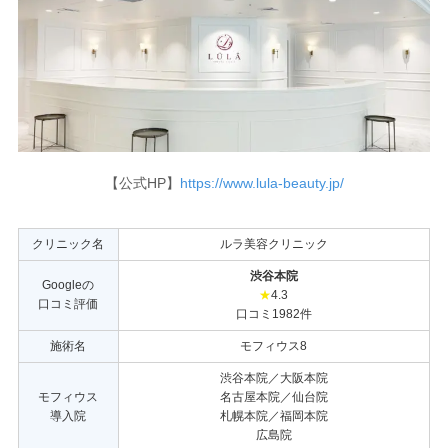
【公式HP】
https://www.lula-beauty.jp/
クリニック名
ルラ美容クリニック
渋谷本院
Googleの
★
4.3
口コミ評価
口コミ1982件
施術名
モフィウス8
渋谷本院／大阪本院
モフィウス
名古屋本院／仙台院
導入院
札幌本院／福岡本院
広島院