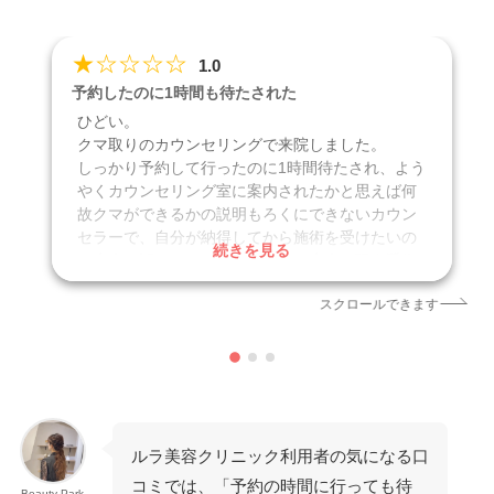
★
☆
☆
☆
☆
1.0
予約したのに1時間も待たされた
ひどい。
クマ取りのカウンセリングで来院しました。
しっかり予約して行ったのに1時間待たされ、よう
やくカウンセリング室に案内されたかと思えば何
故クマができるかの説明もろくにできないカウン
セラーで、自分が納得してから施術を受けたいの
続きを見る
で先生と話したい、と伝えても、先生は現在手術
中なので難しいとのことで無しでした。
スクロールできます
口コミ投稿日
2025年2月
クリニック
ルラ美容クリニック 渋谷本院
施術名
クマ取り
引用元
https://maps.app.goo.gl/qtQkfHQtbHED8c1g9
ルラ美容クリニック利用者の気になる口
コミでは、「予約の時間に行っても待
Beauty Park