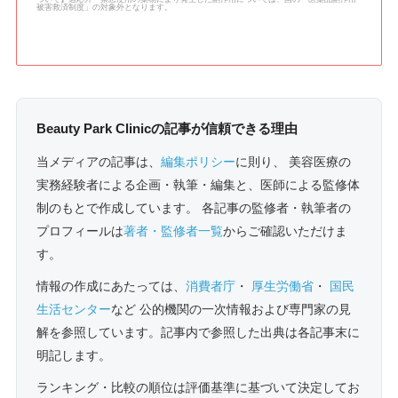
被害救済制度」の対象外となります。
Beauty Park Clinicの記事が信頼できる理由
当メディアの記事は、
編集ポリシー
に則り、 美容医療の
実務経験者による企画・執筆・編集と、医師による監修体
制のもとで作成しています。 各記事の監修者・執筆者の
プロフィールは
著者・監修者一覧
からご確認いただけま
す。
情報の作成にあたっては、
消費者庁
・
厚生労働省
・
国民
生活センター
など 公的機関の一次情報および専門家の見
解を参照しています。記事内で参照した出典は各記事末に
明記します。
ランキング・比較の順位は評価基準に基づいて決定してお