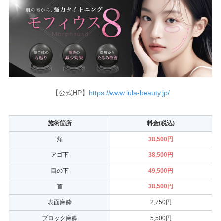
【公式HP】
https://www.lula-beauty.jp/
施術箇所
料金(税込)
頬
38,500円
アゴ下
38,500円
目の下
49,500円
首
38,500円
表面麻酔
2,750円
ブロック麻酔
5,500円