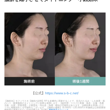
【公式】
https://www.s-b-c.net/
【施術名】モフィウス８【施術の説明】RFを皮膚内に照射することで、目元のたるみ・しわ改善・肌
のハリ・眼窩脂肪のタイトニングに効果を発揮します。【副作用・リスク】疼痛・発赤・火傷・色素
沈着・白斑・肝斑増悪・ざ瘡悪化・内出血・熱感・硬結の可能性があります。治療効果を実感いただ
くのに複数回生じる可能性もございます。【施術の価格】78,000円～135,000円※本施術は公的医療保
険制度が適用されない自由診療です【引用】
湘南美容クリニック