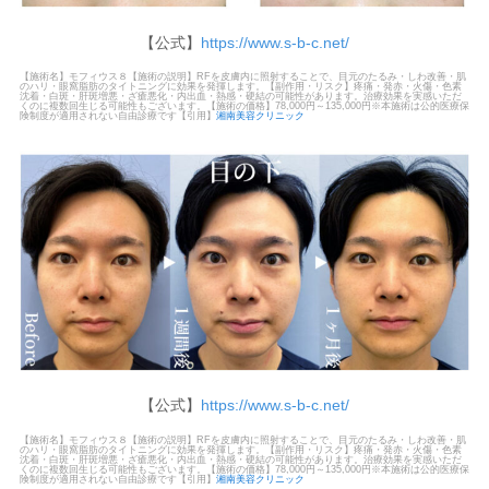
【公式】
https://www.s-b-c.net/
【施術名】モフィウス８【施術の説明】RFを皮膚内に照射することで、目元のたるみ・しわ改善・肌
のハリ・眼窩脂肪のタイトニングに効果を発揮します。【副作用・リスク】疼痛・発赤・火傷・色素
沈着・白斑・肝斑増悪・ざ瘡悪化・内出血・熱感・硬結の可能性があります。治療効果を実感いただ
くのに複数回生じる可能性もございます。【施術の価格】78,000円～135,000円※本施術は公的医療保
険制度が適用されない自由診療です【引用】
湘南美容クリニック
【公式】
https://www.s-b-c.net/
【施術名】モフィウス８【施術の説明】RFを皮膚内に照射することで、目元のたるみ・しわ改善・肌
のハリ・眼窩脂肪のタイトニングに効果を発揮します。【副作用・リスク】疼痛・発赤・火傷・色素
沈着・白斑・肝斑増悪・ざ瘡悪化・内出血・熱感・硬結の可能性があります。治療効果を実感いただ
くのに複数回生じる可能性もございます。【施術の価格】78,000円～135,000円※本施術は公的医療保
険制度が適用されない自由診療です【引用】
湘南美容クリニック