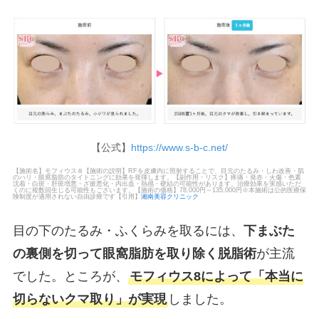
【公式】
https://www.s-b-c.net/
【施術名】モフィウス８【施術の説明】RFを皮膚内に照射することで、目元のたるみ・しわ改善・肌
のハリ・眼窩脂肪のタイトニングに効果を発揮します。【副作用・リスク】疼痛・発赤・火傷・色素
沈着・白斑・肝斑増悪・ざ瘡悪化・内出血・熱感・硬結の可能性があります。治療効果を実感いただ
くのに複数回生じる可能性もございます。【施術の価格】78,000円～135,000円※本施術は公的医療保
険制度が適用されない自由診療です【引用】
湘南美容クリニック
目の下のたるみ・ふくらみを取るには、
下まぶた
の裏側を切って眼窩脂肪を取り除く脱脂術
が主流
でした。ところが、
モフィウス8によって「本当に
切らないクマ取り」が実現
しました。