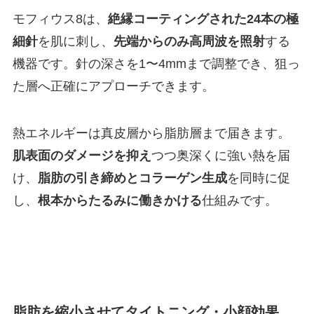
モフィウス8は、
絶縁コーティングされた24本の極
細針
を肌に刺し、
先端からのみ高周波を照射
する
機器です。針の深さを1〜4mmまで調整でき、狙っ
た層へ正確にアプローチできます。
熱エネルギーは真皮層から脂肪層まで届きます。
肌表面のダメージを抑え
つつ奥深くに強い熱を届
け、
脂肪の引き締めとコラーゲン生成
を同時に促
し、
根本からたるみに働きかける
仕組みです。
脂肪を縮小させてタイトニング・小顔効果