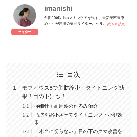
imanishi
年間100以上のスキンケアを試す、最新美容医療
めぐりが趣味の美容ライター。ヘルス関連のトピ
続きを読む
ックにも関心が高い。
ライター
美容医療施術歴：ボトックス注射、シミ取りレー
ザー、ハイドラフェイシャル、クマ取り治療、ポ
テンツァ、ダーマペン、フォトフェイシャルM22
など
目次
モフィウス8で脂肪縮小・タイトニング効
果！目の下にも！
極細針＋高周波のたるみ治療
脂肪を縮小させてタイトニング・小顔効
果
「本当に切らない」目の下のクマ改善を