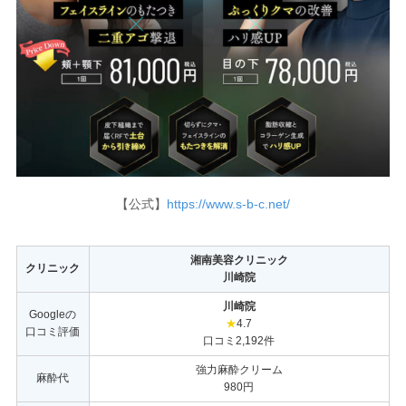
【公式】
https://www.s-b-c.net/
湘南美容クリニック
クリニック
川崎院
川崎院
Googleの
★
4.7
口コミ評価
口コミ2,192件
強力麻酔クリーム
麻酔代
980円