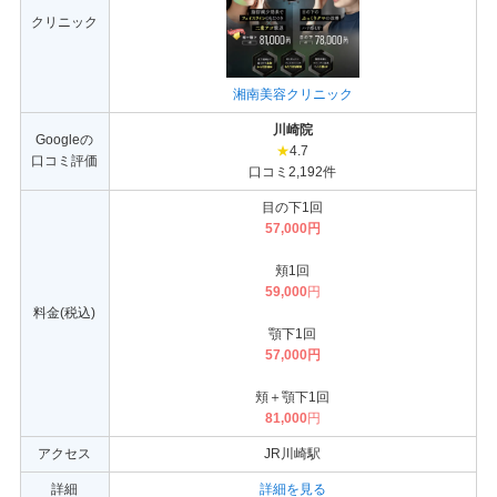
クリニック
湘南美容クリニック
川崎院
Googleの
★
4.7
口コミ評価
口コミ2,192件
目の下1回
57,000円
頬1回
59,000
円
料金(税込)
顎下1回
57,000円
頬＋顎下1回
81,000
円
アクセス
JR川崎駅
詳細
詳細を見る