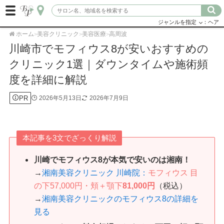
ジャンルを指定
：ヘア
ホーム
美容クリニック
美容医療
高周波
>
>
>
川崎市でモフィウス8が安いおすすめの
クリニック1選｜ダウンタイムや施術頻
度を詳細に解説
PR
2026年5月13日
2026年7月9日
本記事を3文でざっくり解説
川崎でモフィウス8が本気で安いのは湘南！
→
湘南美容クリニック 川崎院：
モフィウス 目
の下57,000円・頬＋顎下
81,000円
（税込）
→
湘南美容クリニックのモフィウス8の詳細を
見る