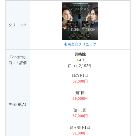
クリニック
湘南美容クリニック
川崎院
Googleの
★
4.7
口コミ評価
口コミ2,192件
目の下1回
57,000円
頬1回
59,000
円
料金(税込)
顎下1回
57,000円
頬＋顎下1回
81,000
円