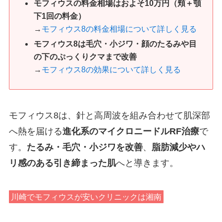
モフィウスの料金相場はおよそ10万円（
頬＋顎
下1回の料金
）
→
モフィウス8の料金相場について詳しく見る
モフィウス8は毛穴・小ジワ・顔のたるみや目
の下のぷっくりクマまで改善
→
モフィウス8の効果について詳しく見る
モフィウス8は、針と高周波を組み合わせて肌深部
へ熱を届ける
進化系のマイクロニードルRF治療
で
す。
たるみ・毛穴・小ジワを改善
、
脂肪減少やハ
リ感のある引き締まった肌
へと導きます。
川崎でモフィウスが安いクリニックは湘南