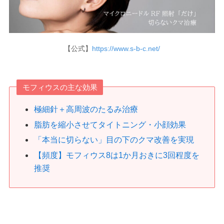
【公式】
https://www.s-b-c.net/
モフィウスの主な効果
極細針＋高周波のたるみ治療
脂肪を縮小させてタイトニング・小顔効果
「本当に切らない」目の下のクマ改善を実現
【頻度】モフィウス8は1か月おきに3回程度を
推奨