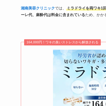
湘南美容クリニック
では、
ミラドライを両ワキ1回1
ーレ代、麻酔代は料金に含まれている
ため、かかる
164,000円！ワキの臭いストレスから解放される