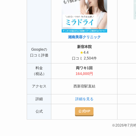
湘南美容クリニック
新宿本院
Googleの
★
4.4
口コミ評価
口コミ 2,504件
料金
両ワキ1回
（税込）
164,000円
アクセス
西新宿駅直結
詳細
詳細を見る
公式HP
公式
※2026年7