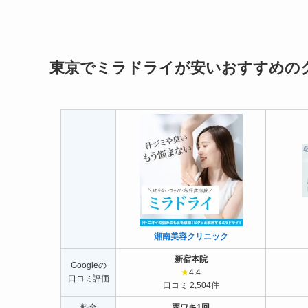
東京でミラドライが安いおすすめの
湘南美容クリニック
新宿本院
Googleの
★
4.4
口コミ評価
口コミ 2,504件
料金
両ワキ1回