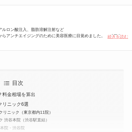
アルロン酸注入、脂肪溶解注射など
からアンチエイジングのために美容医療に目覚めました。ハイフやボ
続きを読む
的にメンテナンスを行い、年齢にあらがい中。あくまでも自然な仕上
、年齢に負けない若々しさを保つために日々美容に努めています。
目次
？料金相場を算出
クリニック6選
クリニック（東京都内11院）
ク 渋谷本院（渋谷駅直結）
宿本院・渋谷院