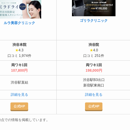
ゴリラクリニック
ルラ美容クリニック
渋谷本院
渋谷院
★
4.3
★
4.0
口コミ 1,974件
口コミ 251件
両ワキ1回
両ワキ1回
107,800円
198,000円
渋谷駅B3出口
渋谷駅直結
新宿駅東南口
詳細を見る
詳細を見る
公式HP
公式HP
。
月時点での情報を掲載しています