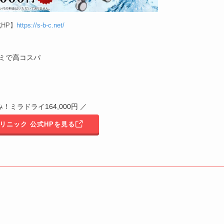
HP】
https://s-b-c.net/
ミで高コスパ
！ミラドライ164,000円 ／
リニック 公式HPを見る