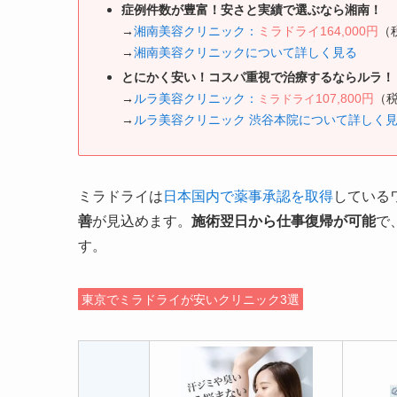
症例件数が豊富！安さと実績で選ぶなら湘南！
→
湘南美容クリニック：
ミラドライ164,000円
（
→
湘南美容クリニックについて詳しく見る
とにかく安い！コスパ重視で治療するならルラ！
→
ルラ美容クリニック：
107,800円
（
ミラドライ
→
ルラ美容クリニック 渋谷本院について詳しく
ミラドライは
日本国内で薬事承認を取得
している
善
が見込めます。
施術翌日から仕事復帰が可能
で
す。
東京でミラドライが安いクリニック3選