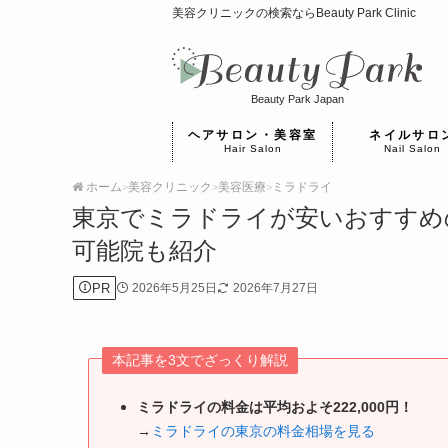
美容クリニックの検索ならBeauty Park Clinic
Beauty Park Japan
ヘアサロン・美容室
ネイルサロ
Hair Salon
Nail Salon
ホーム
美容クリニック
美容医療
ミラドライ
>
>
>
東京でミラドライが安いおすすめ
可能院も紹介
PR
2026年5月25日
2026年7月27日
本記事を3文でざっくり解説
ミラドライの料金は平均およそ222,000円！
→
ミラドライの東京の料金相場を見る