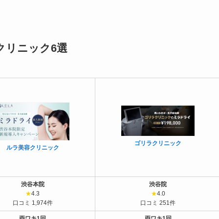
クリニック6選
ゴリラクリニック
ルラ美容クリニック
渋谷本院
渋谷院
★
4.3
★
4.0
口コミ 1,974件
口コミ 251件
両ワキ1回
両ワキ1回