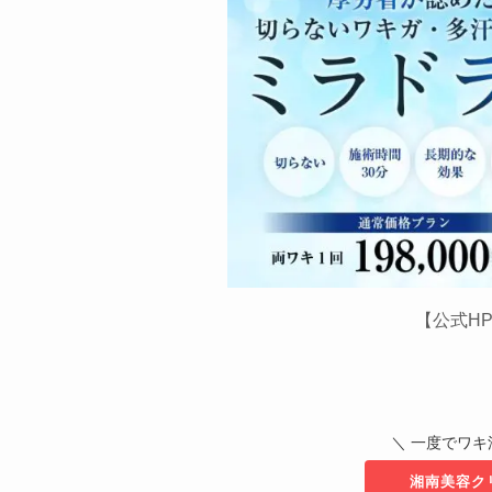
【公式H
＼ 一度でワキ
湘南美容ク