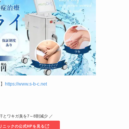
P】
https://www.s-b-c.net
汗とワキガ臭を7～8割減少 ／
リニックの公式HPを見る