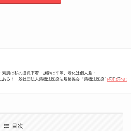
・素肌は私の勝負下着・加齢は平等、老化は個人差・
にある！一般社団法人薬機法医療法規格協会「薬機法医療法広告遵守
続きを読む
 認定番号104(67)」。薬機法管理者：AL002580。日本美容医療検定3
重埋没、白玉注射、プラセンタ注射、いぼ除去、医療脱毛など
目次