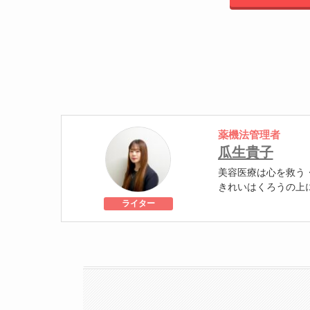
薬機法管理者
瓜生貴子
美容医療は心を救う
きれいはくろうの上
個人認証 YMAA取得
ライター
級
美容医療施術歴：二