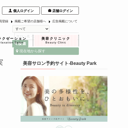
個人ログイン
店舗ログイン
員登録
掲載ご希望の店舗様へ
広告掲載について
ラクゼーション
美容クリニック
laxation Salon
Beauty Clinic
現在地から探す
実
美容サロン予約サイト-Beauty Park