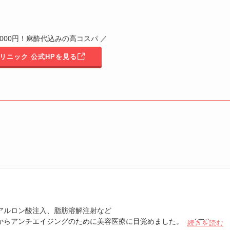
,000円！麻酔代込みの高コスパ ／
リニック 公式HPを見る
アルロン酸注入、脂肪溶解注射など
からアンチエイジングのために美容医療に目覚めました。ハイフやボ
続きを読む