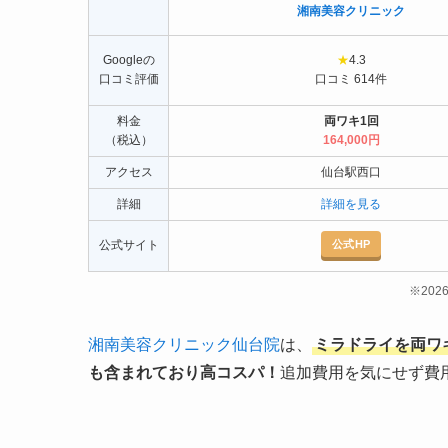
湘南美容クリニック
Googleの
★
4.3
口コミ評価
口コミ 614件
料金
両ワキ1回
（税込）
164,000円
アクセス
仙台駅西口
詳細
詳細を見る
公式HP
公式サイト
※20
湘南美容クリニック仙台院
は、
ミラドライを両ワキ1
も含まれており高コスパ！
追加費用を気にせず費