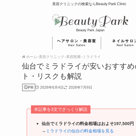
美容クリニックの検索ならBeauty Park Clinic
Beauty Park Japan
ヘアサロン・美容室
ネイルサロ
Hair Salon
Nail Salon
ホーム
美容クリニック
美容医療
ミラドライ
>
>
>
仙台でミラドライが安いおすすめ
ト・リスクも解説
PR
2026年6月4日
2026年7月9日
本記事を3文でざっくり解説
仙台でミラドライの料金相場はおよそ197,500円
→
ミラドライの仙台の料金相場を見る