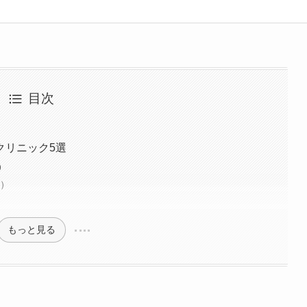
的にメンテナンスを行い、年齢にあらがい中。あくまでも自然な仕上
、年齢に負けない若々しさを保つために日々美容に努めています。
目次
クリニック5選
）
駅）
もっと見る