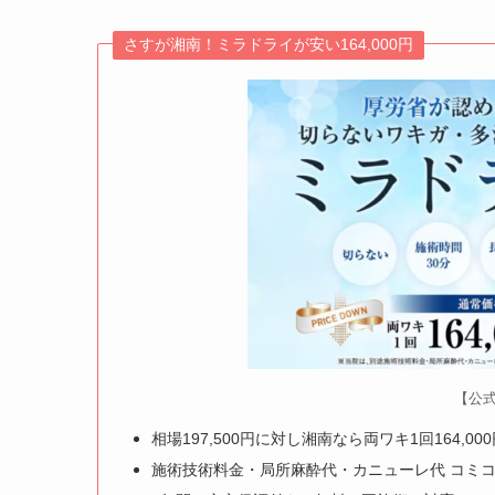
さすが湘南！ミラドライが安い164,000円
【公式
相場197,500円に対し湘南なら両ワキ1回164,00
施術技術料金・局所麻酔代・カニューレ代
コミ