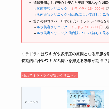
追加費用なしで安心！安さと実績で選ぶなら湘南
→
湘南美容クリニック：
ミラドライ164,000円
（
→
湘南美容クリニック 仙台院について詳しく見
驚きの神コスパ！1円でも安くミラドライやるな
→
ルラ美容クリニック：
107,800円
（
ミラドライ
→
ルラ美容クリニック 仙台院について詳しく見
ミラドライは
ワキガや多汗症の原因となる汗腺を
長期的に汗やワキガの臭いを抑える効果
が期待で
仙台でミラドライが安いクリニック
クリニック