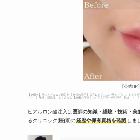
【公式HP
【施術名】唇のヒアルロン酸注射【施術の説明】口元にヒアルロン酸を注入し、しわを解
スク）】熱感・感染症・むくみなど【施術の価格】1㏄ ¥19,200～¥69,800（税込）～（
ヒアルロン酸注入は
医師の知識・経験・技術・美
るクリニック(医師)の
経歴や保有資格を確認
しま