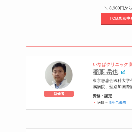
＼ 8,960円
TCB東京
いなばクリニック
稲葉 岳也
東京慈恵会医科大学
属病院、聖路加国際病
領域のレーザー治療
監修者
資格・認定
形成外科、美容外科
医師 –
厚生労働省
イジングクリニック
医学博士
所属学会
日本耳鼻咽喉科頭頸部
日本レーザー医学会認