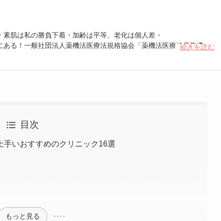
・素肌は私の勝負下着・加齢は平等、老化は個人差・
にある！一般社団法人薬機法医療法規格協会「薬機法医療法広告遵守
続きを読む
 認定番号104(67)」。薬機法管理者：AL002580。日本美容医療検定3
重埋没、白玉注射、プラセンタ注射、いぼ除去、医療脱毛など
目次
上手いおすすめのクリニック16選
】
もっと見る