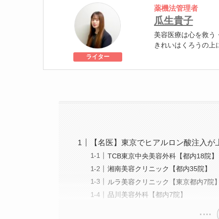
薬機法管理者
瓜生貴子
美容医療は心を救う
きれいはくろうの上
個人認証 YMAA取得
ライター
級
美容医療施術歴：二
【名医】東京でヒアルロン酸注入が
TCB東京中央美容外科【都内18院】
湘南美容クリニック【都内35院】
ルラ美容クリニック【東京都内7院
品川美容外科【都内7院】