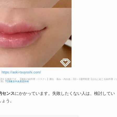
】
https://aoki-tsuyoshi.com/
消する施術です。【施術の副作用（リスク）】腫れ・痛み・内出血：3日～1週間程度【まれに起こる副作用（
引用）
TCB東京中央美容外科
的センス
にかかっています。失敗したくない人は、検討してい
しょう。