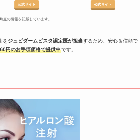
公式サイト
公式サイト
4月時点の情報を記載しています。
術を
ジュビダームビスタ認定医が担当
するため、安心＆信頼で
,960円のお手頃価格で提供中
です。