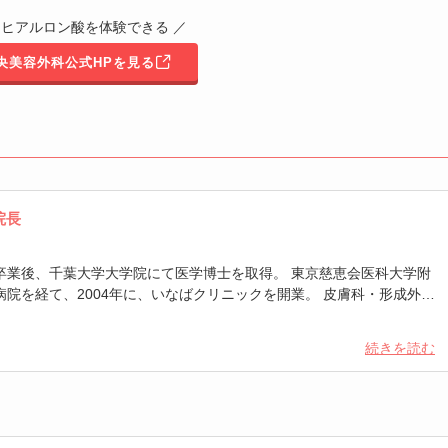
からヒアルロン酸を体験できる ／
中央美容外科公式HPを見る
院長
卒業後、千葉大学大学院にて医学博士を取得。 東京慈恵会医科大学附
院を経て、2004年に、いなばクリニックを開業。 皮膚科・形成外科
、及び、アレルギー疾患の総合的治療が専門。 皮膚科、美容皮膚科、
、呼吸器内科、耳鼻咽喉科、アレルギー科を主体とした総合アンチエ
続きを読む
にて、幅広い視点で総合的な診療を行っている。
外科学会 専門医 –
日本耳鼻咽喉科頭頸部外科学会
定医 –
日本レーザー医学会