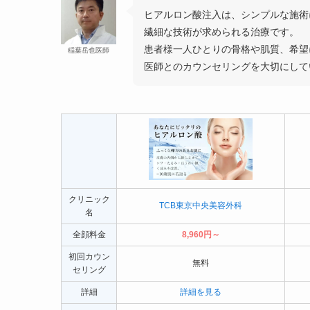
ヒアルロン酸注入は、シンプルな施術
繊細な技術が求められる治療です。
患者様一人ひとりの骨格や肌質、希望
稲葉岳也医師
医師とのカウンセリングを大切にして
クリニック
TCB東京中央美容外科
名
全顔料金
8,960円～
初回カウン
無料
セリング
詳細
詳細を見る