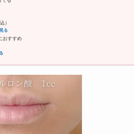
打てる
込）
見る
におすすめ
る