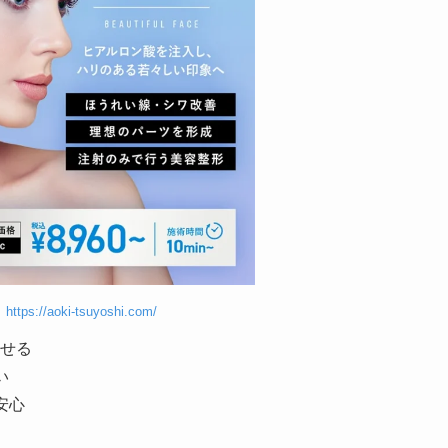
】
https://aoki-tsuyoshi.com/
せる
い
安心