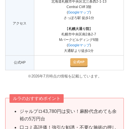
北海道札幌市中央区北三条西2-1-13
Central Cliff 3階
(
Googleマップ
)
さっぽろ駅 徒歩1分
アクセス
【
札幌大通り院
】
札幌市中央区南2条2-7
Mパークビルディング6階
(
Googleマップ
)
大通駅より徒歩1分
公式HP
公式HP
7
※2026年
月時点の情報を記載しています。
ルラのおすすめポイント
ジャルプロ43,780円は安い！麻酔代含めても余
裕の5万円台
口コミ高評価！強引な勧誘・不要な施術の押し