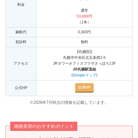
料金
通常
53,000
円
（1本）
麻酔代
3,300円
初診料
無料
【札幌院】
札幌市中央区北五条西2-5
アクセス
JRタワーオフィスプラザさっぽろ13F
JR札幌駅直結
(
Googleマップ
)
公式HP
公式HP
※2026年7月時点の情報を記載しています。
湘南美容のおすすめポイント