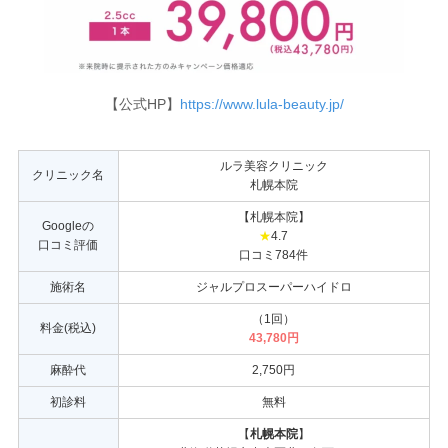
【公式HP】
https://www.lula-beauty.jp/
ルラ美容クリニック
クリニック名
札幌本院
【札幌本院】
Googleの
★
4.7
口コミ評価
口コミ784件
施術名
ジャルプロスーパーハイドロ
（1回）
料金(税込)
43,780円
麻酔代
2,750円
初診料
無料
【
札幌本院
】