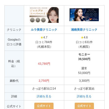
クリニック
ルラ美容クリニック
湘南美容クリニック
★
4.7
★
4.6
Googleの
口コミ784件
口コミ631件
口コミ評価
（札幌本院）
（札幌院）
モニター
39,500円
料金（税
43,780円
込）
通常
53,000円
麻酔代
2,750円
3,300円
さっぽろ駅出口14
さっぽろ駅直結
詳細
詳細を見る
詳細を見る
公式サイト
公式サイト
公式サイト