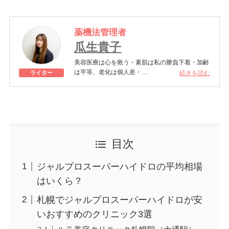
薬機法管理者
瓜生貴子
美容医療は心を救う・素肌は私の勝負下着・加齢
は平等、老化は個人差・
続きを読む
ライター
きれいはくろうの上にある！一般社団法人薬機法
医療法規格協会「薬機法医療法広告遵守個人認証
YMAA取得 認定番号104(67)」。薬機法管理者：
AL002580。日本美容医療検定3級
美容医療施術歴：二重埋没、白玉注射、プラセン
タ注射、いぼ除去、医療脱毛など
目次
ジャルプロスーパーハイドロの平均相場
はいくら？
札幌でジャルプロスーパーハイドロが安
いおすすめのクリニック3選