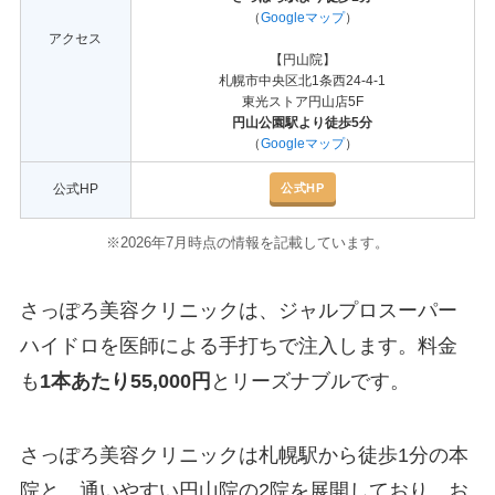
（
Googleマップ
）
アクセス
【円山院】
札幌市中央区北1条西24-4-1
東光ストア円山店5F
円山公園駅より徒歩5分
（
Googleマップ
）
公式HP
公式HP
※2026年7月時点の情報を記載しています。
さっぽろ美容クリニックは、ジャルプロスーパー
ハイドロを医師による手打ちで注入します。料金
も
1本あたり55,000円
とリーズナブルです。
さっぽろ美容クリニックは札幌駅から徒歩1分の本
院と、通いやすい円山院の2院を展開しており、お