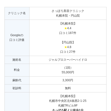
さっぽろ美容クリニック
クリニック名
札幌本院・円山院
【札幌本院】
★
4.4
口コミ187件
Googleの
口コミ評価
【円山院】
★
4.8
口コミ27件
施術名
ジャルプロスーパーハイドロ
（1回）
料金
55,000円
麻酔代
3,300円
初診料
無料
【札幌本院】
札幌市中央区北4条西2-1-25
札幌TRビル9F
さっぽろ駅より徒歩1分