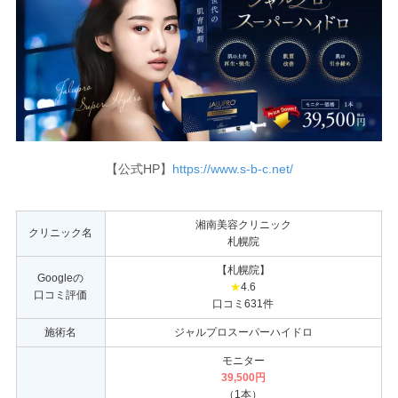
【公式HP】
https://www.s-b-c.net/
湘南美容クリニック
クリニック名
札幌院
【札幌院】
Googleの
★
4.6
口コミ評価
口コミ631件
施術名
ジャルプロスーパーハイドロ
モニター
39,500円
（1本）