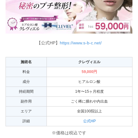
【公式HP】
https://www.s-b-c.net/
施術名
クレヴィエル
料金
59,000円
成分
ヒアルロン酸
持続期間
1年〜15ヶ月程度
副作用
ごく稀に腫れや内出血
エリア
全国100院以上
詳細
公式HP
※価格は税込です