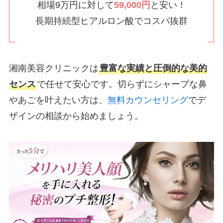
相場9万円に対して
59,000円
と安い！
長期持続型ヒアルロン酸でコスパ抜群
湘南美容クリニックは
豊富な実績と圧倒的な美的
センス
で任せて安心です。切らずにシャープな鼻
やあごを叶えたい方は、
無料カウンセリング
でデ
ザインの相談から始めましょう。