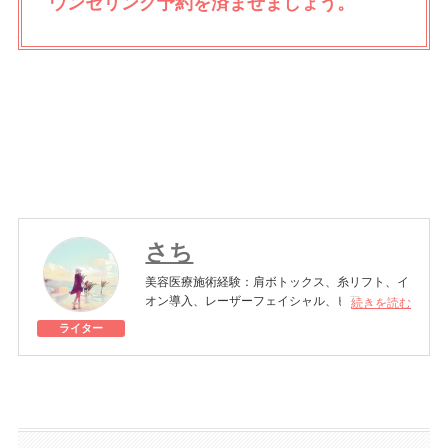
ウンセリング予約を済ませましょう。
さち
美容医療施術経験：肩ボトックス、糸リフト、イ
オン導入、レーザーフェイシャル、ヒアルロン酸
続きを読む
注入、エラボトックス、シミ取りレーザー、高濃
ライター
度ビタミンC点滴など
美容オタクの30代主婦。日々、美容にまつわる
情報をキャッチ＆体験し、選りすぐりの美容法や
美容医療を模索中。