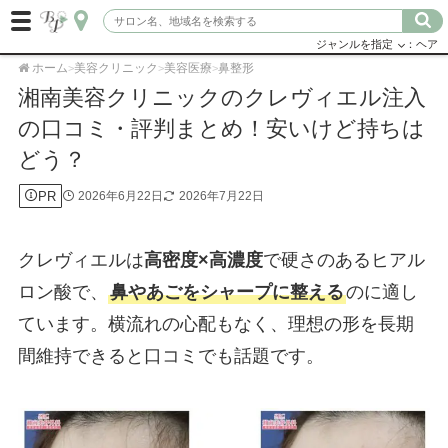
ジャンルを指定
：ヘア
ホーム
美容クリニック
美容医療
鼻整形
>
>
>
湘南美容クリニックのクレヴィエル注入
の口コミ・評判まとめ！安いけど持ちは
どう？
PR
2026年6月22日
2026年7月22日
クレヴィエルは
高密度×高濃度
で硬さのあるヒアル
ロン酸で、
鼻やあごをシャープに整える
のに適し
ています。横流れの心配もなく、理想の形を長期
間維持できると口コミでも話題です。