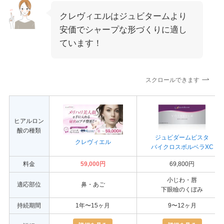
クレヴィエルはジュビタームより
安価でシャープな形づくりに適し
ています！
スクロールできます
ヒアルロン
酸の種類
ジュビダームビスタ
クレヴィエル
バイクロスボルベラXC
料金
59,000円
69,800円
小じわ・唇
適応部位
鼻・あご
下眼瞼のくぼみ
持続期間
1年〜15ヶ月
9〜12ヶ月