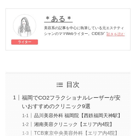
＊ある＊
美容系の記事を中心に執筆している元エステティ
シャンのママWebライター。CIDESCO（シデス
続きを読む
コ）認定エステティシャン、美容師免許を保有。
ライター
いつまでも美しくあり続けたい方のために、美容
医療の魅力を分かりやすく伝えていきます。
美容医療施術歴：二重埋没、脱毛
目次
福岡でCO2フラクショナルレーザーが安
いおすすめのクリニック9選
品川美容外科 福岡院【西鉄福岡天神駅】
湘南美容クリニック【エリア内4院】
TCB東京中央美容外科【エリア内4院】