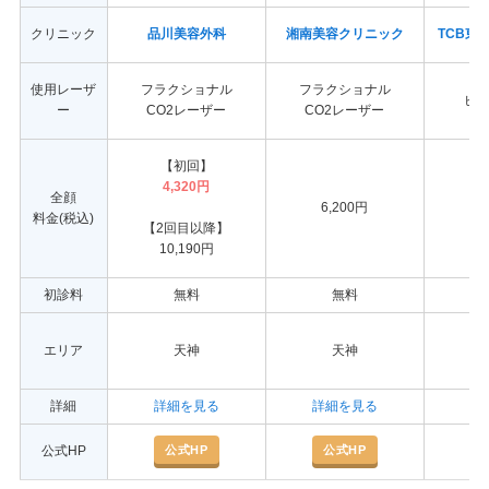
クリニック
品川美容外科
湘南美容クリニック
TCB東
使用レーザ
フラクショナル
フラクショナル
ピ
ー
CO2レーザー
CO2レーザー
【初回】
4,320円
全顔
6,200円
9
料金(税込)
【2回目以降】
10,190円
初診料
無料
無料
エリア
天神
天神
詳細
詳細を見る
詳細を見る
詳
公式HP
公式HP
公式HP