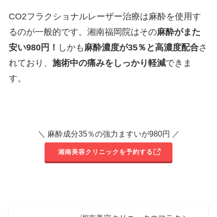
CO2フラクショナルレーザー治療は麻酔を使用す
るのが一般的です。湘南福岡院はその
麻酔がまた
安い980円！
しかも
麻酔濃度が35％と高濃度配合
さ
れており、
施術中の痛みをしっかり軽減
できま
す。
＼ 麻酔成分35％の強力ますいが980円 ／
湘南美容クリニックを予約する