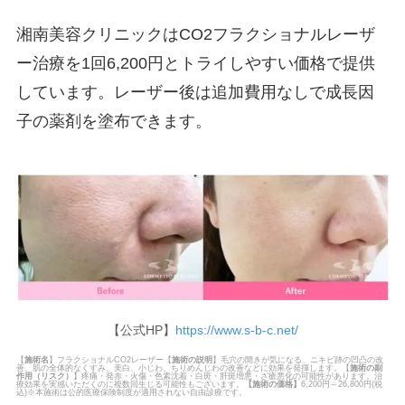
湘南美容クリニックはCO2フラクショナルレーザ
ー治療を1回6,200円とトライしやすい価格で提供
しています。レーザー後は追加費用なしで成長因
子の薬剤を塗布できます。
【公式HP】
https://www.s-b-c.net/
【
施術名
】フラクショナルCO2レーザー【
施術の説明
】毛穴の開きが気になる、ニキビ跡の凹凸の改
善、肌の全体的なくすみ、美白、小じわ、ちりめんじわの改善などに効果を発揮します。【
施術の副
作用（リスク）
】疼痛・発赤・火傷・色素沈着・白斑・肝斑増悪・ざ瘡悪化の可能性があります。治
療効果を実感いただくのに複数回生じる可能性もございます。
【
施術の価格
】
6,200円～26,800円(税
込)※本施術は公的医療保険制度が適用されない自由診療です。