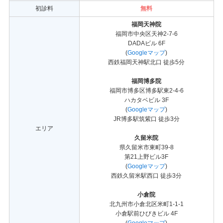
初診料
無料
福岡天神院
福岡市中央区天神2-7-6
DADAビル 6F
(
Googleマップ
)
西鉄福岡天神駅北口 徒歩5分
福岡博多院
福岡市博多区博多駅東2-4-6
ハカタベビル 3F
(
Googleマップ
)
JR博多駅筑紫口 徒歩3分
エリア
久留米院
県久留米市東町39-8
第21上野ビル3F
(
Googleマップ
)
西鉄久留米駅西口 徒歩3分
小倉院
北九州市小倉北区米町1-1-1
小倉駅前ひびきビル 4F