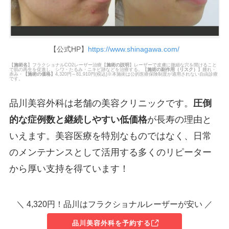
【公式HP】
https://www.shinagawa.com/
【
施術名
】フラクショナルCO2レーザー治療【
施術の説明
】レーザーで皮膚に微細な穴を開けること
で肌の再生を促進し、シワ・たるみ・ニキビ跡などを治療する。【
施術の副作用（リスク）
】腫れ・
赤み・
【
施術の価格
】
4,320円～81,910円(税込)※本施術は公的医療保険制度が適用されない自由診療
です。
品川美容外科は老舗の美容クリニックです。
圧倒
的な症例数と継続しやすい低価格
が長寿の理由と
いえます。美容医療を特別なものではなく、日常
のメンテナンスとして活用する多くのリピーター
から厚い支持を得ています！
＼ 4,320円！品川はフラクショナルレーザーが安い ／
品川美容外科を予約する