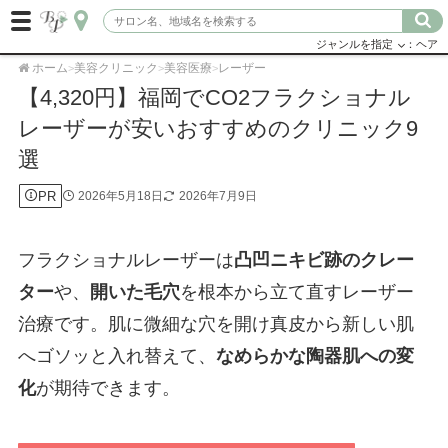
ジャンルを指定
：ヘア
ホーム
美容クリニック
美容医療
レーザー
>
>
>
【4,320円】福岡でCO2フラクショナル
レーザーが安いおすすめのクリニック9
選
PR
2026年5月18日
2026年7月9日
フラクショナルレーザーは
凸凹ニキビ跡のクレー
ター
や、
開いた毛穴
を根本から立て直すレーザー
治療です。肌に微細な穴を開け真皮から新しい肌
へゴソッと入れ替えて、
なめらかな陶器肌への変
化
が期待できます。