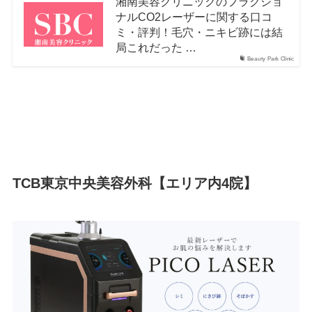
湘南美容クリニックのフラクショ
ナルCO2レーザーに関する口コ
ミ・評判！毛穴・ニキビ跡には結
局これだった …
Beauty Park Clinic
TCB東京中央美容外科【エリア内4院】