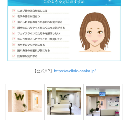
【公式HP】
https://wclinic-osaka.jp/