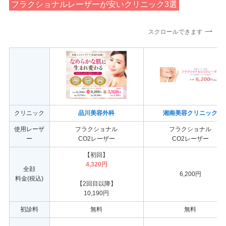
フラクショナルレーザーが安いクリニック3選
スクロールできます
クリニック
品川美容外科
湘南美容クリニック
使用レーザ
フラクショナル
フラクショナル
ー
CO2レーザー
CO2レーザー
【初回】
4,320円
全顔
6,200円
料金(税込)
【2回目以降】
10,190円
初診料
無料
無料