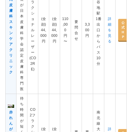
ラ
谷
皮
が
ク
地
膚
日
シ
駅
科
本
ョ
(全
(全
110
1番
詳
ス
皮
要
公
ナ
顔)
顔)
,00
3,3
出
細
キ
膚
問
式
ル
44,
44,
0
00
口
を
H
ン
科
合
レ
000
000
円
円
か
見
P
ケ
学
せ
ー
円
円
〜
ら
る
ア
会
ザ
バ
ク
認
ー
ス
リ
定
(CO
10
ニ
皮
2R
分
ッ
膚
E)
ク
科
専
門
医
待
ち
時
CO
赤
南
間
2フ
れ
北
が
ラ
ん
線
短
ク
が
(全
(全
大
詳