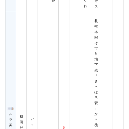
金
グ
セ
料
ス
札
幌
本
院
は
市
営
地
下
鉄
「
さ
っ
ぽ
ろ
駅
」
ル
か
初
ラ
ピ
ら
回
美
コ
徒
だ
5