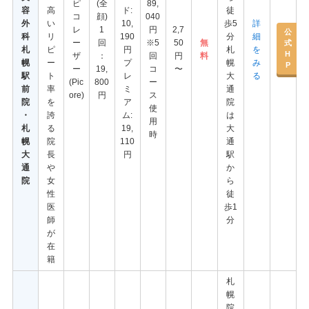
ピ
(全
89,
容
高
ド:
徒
コ
顔)
040
外
い
10,
歩5
詳
レ
1
円
2,7
公
科
リ
190
分
細
ー
回
※5
50
無
式
札
ピ
円
札
を
H
ザ
：
回
円
料
幌
ー
プ
幌
み
P
ー
19,
コ
〜
駅
ト
レ
大
る
(Pic
800
ー
前
率
ミ
通
ore)
円
ス
院
を
ア
院
使
・
誇
ム:
は
用
札
る
19,
大
時
幌
院
110
通
大
長
円
駅
通
や
か
院
女
ら
性
徒
医
歩1
師
分
が
在
籍
札
幌
院