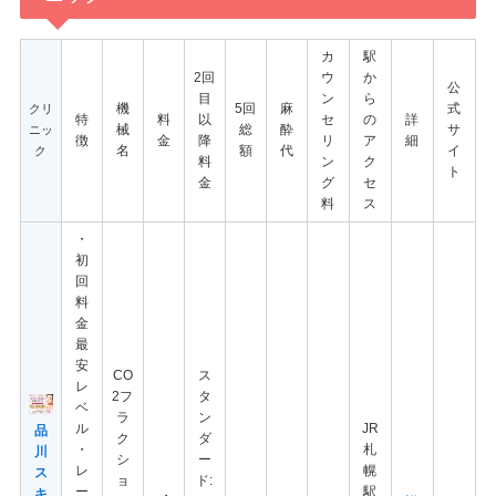
カ
駅
2回
ウ
か
公
目
ン
ら
機
5回
麻
式
クリ
特
料
以
セ
の
詳
械
総
酔
サ
ニッ
徴
金
降
リ
ア
細
名
額
代
イ
ク
料
ン
ク
ト
金
グ
セ
料
ス
・
初
回
料
金
最
安
CO
ス
レ
2フ
タ
ベ
ラ
ン
ル
JR
品
ク
ダ
・
札
川
シ
ー
レ
幌
ス
ョ
ド:
ー
駅
キ