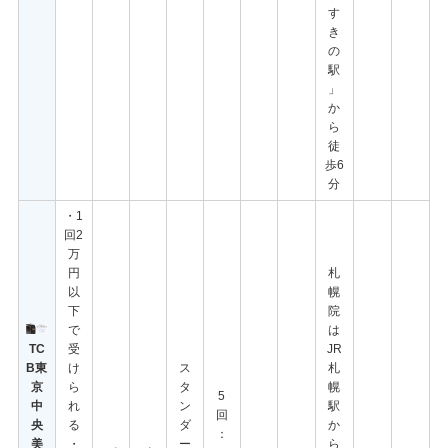
す
き
の
駅
」
か
ら
徒
歩6
分
・1
回2
万
円
札
以
幌
下
院
で
は
TC
受
JR
B東
け
ス
札
京
ら
タ
幌
5
中
れ
ン
駅
回
央
る
ダ
か
：
美
・
ー
ら