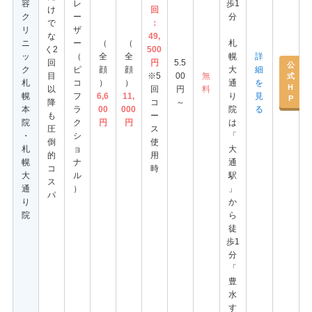
容
レ
歩1
け
回
ク
ー
分
で
：
リ
ザ
な
49,
ニ
ー
（
（
札
く2
500
ッ
（
全
全
幌
詳
回
円
5.5
公
ク
ピ
顔
顔
大
細
目
※5
00
無
式
札
コ
）
）
通
を
H
以
回
円
料
幌
フ
6,6
11,
り
見
P
降
コ
～
本
ラ
00
000
院
る
も
ー
院
ク
円
円
は
圧
ス
・
シ
「
倒
使
札
ョ
大
的
用
幌
ナ
通
コ
時
大
ル
駅
ス
通
）
」
パ
り
か
院
ら
徒
歩1
分
「
豊
水
す