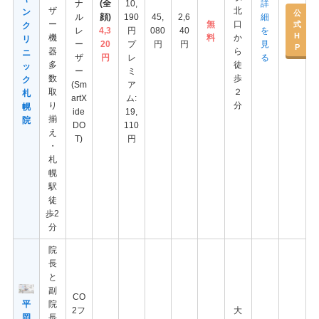
ナ
(全
10,
詳
ザ
北
ン
公
ル
顔)
190
45,
2,6
細
ー
無
口
式
ク
レ
4,3
円
080
40
を
H
機
料
か
リ
ー
20
プ
円
円
見
P
器
ら
ニ
ザ
円
レ
る
多
徒
ッ
ー
ミ
数
歩
ク
(Sm
ア
取
２
札
artX
ム:
り
分
幌
ide
19,
揃
院
DO
110
え
T)
円
・
札
幌
駅
徒
歩2
分
院
長
と
副
CO
平
院
2フ
大
岡
長