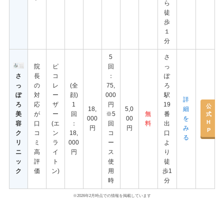
ら
徒
歩
１
分
5
さ
院
ピ
回
っ
さ
長
コ
：
ぽ
っ
の
レ
(全
75,
ろ
ぽ
対
ー
顔)
000
駅
詳
ろ
応
ザ
1
円
19
公
18,
5,0
細
美
が
ー
回
※5
無
番
式
000
00
を
H
容
口
(エ
：
回
料
出
円
円
み
P
ク
コ
ン
18,
コ
口
る
リ
ミ
ラ
000
ー
よ
ニ
高
イ
円
ス
り
ッ
評
ト
使
徒
ク
価
ン)
用
歩1
時
分
※2026年2月時点での情報を掲載しています