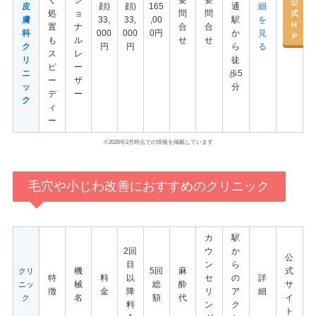
く
シ
要
要
公
皮
顔)
顔)
165
通
細
処
ョ
問
問
式
膚
33,
33,
,00
駅
を
H
置
ナ
合
合
科
000
000
0円
か
見
P
も
ル
せ
せ
ク
円
円
ら
る
ス
レ
リ
徒
ピ
ー
ニ
歩5
ー
ザ
ッ
分
デ
ー
ク
ィ
ー
※2026年2月時点での情報を掲載しています
毛穴や小じわ改善におすすめのクリニック
カ
駅
2回
ウ
か
公
目
ン
ら
機
5回
麻
式
クリ
特
料
以
セ
の
詳
械
総
酔
サ
ニッ
徴
金
降
リ
ア
細
名
額
代
イ
ク
料
ン
ク
ト