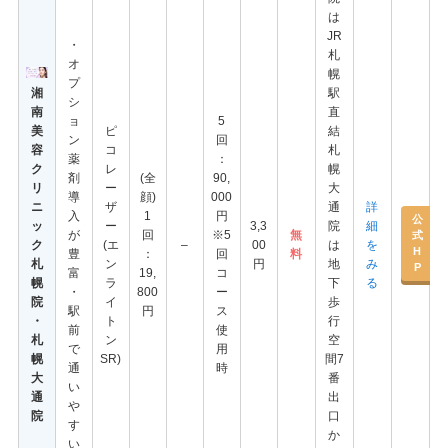
は
JR
・
札
オ
幌
プ
湘
駅
シ
南
直
ョ
5
美
ピ
結
ン
回
容
コ
札
薬
：
ク
レ
幌
剤
(全
90,
リ
ー
大
導
顔)
000
ニ
ザ
通
詳
入
1
円
公
ッ
ー
3,3
院
細
が
回
※5
無
式
ク
(エ
–
00
は
を
H
豊
：
回
料
札
ン
円
地
み
P
富
19,
コ
幌
ラ
下
る
・
800
ー
院
イ
歩
駅
円
ス
・
ト
行
前
使
札
ン
空
で
用
幌
SR)
間7
通
時
大
番
い
通
出
や
院
口
す
か
い