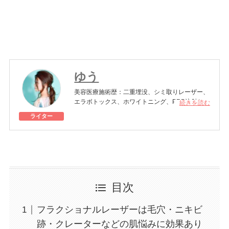
ゆう
美容医療施術歴：二重埋没、シミ取りレーザー、
エラボトックス、ホワイトニング、PRP注射など
続きを読む
ライター
都内で完全紹介制・住所非公開の美容サロンを経
営。エビデンスのとれた本質的な美容・健康情報
を発信するオンラインサロンも運営中。鍼灸あん
摩マッサージ指圧師免許、スキンケアアドバイザ
ー資格を保有。
目次
フラクショナルレーザーは毛穴・ニキビ
跡・クレーターなどの肌悩みに効果あり