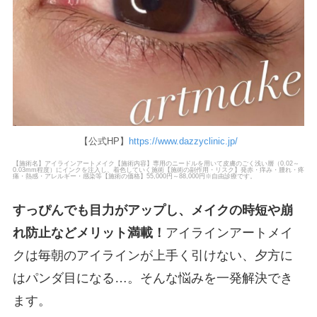
【公式HP】
https://www.dazzyclinic.jp/
【施術名】アイラインアートメイク【施術内容】専用のニードルを用いて皮膚のごく浅い層（0.02～
0.03mm程度）にインクを注入し、着色していく施術【施術の副作用・リスク】発赤・痒み・腫れ・疼
痛・熱感・アレルギー・感染等【施術の価格】55,000円～88,000円※自由診療です。
すっぴんでも目力がアップし、メイクの時短や崩
れ防止などメリット満載！
アイラインアートメイ
クは毎朝のアイラインが上手く引けない、夕方に
はパンダ目になる…。そんな悩みを一発解決でき
ます。