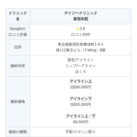
クリニック
デイジークリニック
名
新宿本院
Googleの
★
3.9
口コミ評価
口コミ49件
東京都新宿区歌舞伎町1-6-2
住所
第112東京ビル（T-Wing）8階
眉毛/アイライン
施術内容
リップ/ヘアライン
ほくろ
アイライン上
2回66,000円
アイライン下
施術価格
2回55,000円
アイライン上・下
88,000円
施術の種類
手彫り/マシン彫り