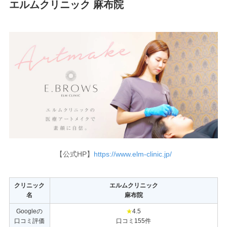
エルムクリニック 麻布院
【公式HP】
https://www.elm-clinic.jp/
クリニック
エルムクリニック
名
麻布院
Googleの
★
4.5
口コミ評価
口コミ155件