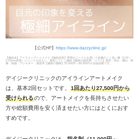
【公式HP】
https://www.dazzyclinic.jp/
【施術名】アイラインアートメイク【施術内容】専用のニードルを用いて皮膚のごく浅い層（0.02～
0.03mm程度）にインクを注入し、着色していく施術【施術の副作用・リスク】発赤・痒み・腫れ・疼
痛・熱感・アレルギー・感染等【施術の価格】55,000円～88,000円※自由診療です。
デイジークリニックのアイラインアートメイク
は、基本2回セットです。
1回あたり27,500円から
受けられる
ので、アートメイクを長持ちさせたい
方や総額費用を安く済ませたい方にはとくにおす
すめです。
デイジークリニックは、
指名制（11,000円～