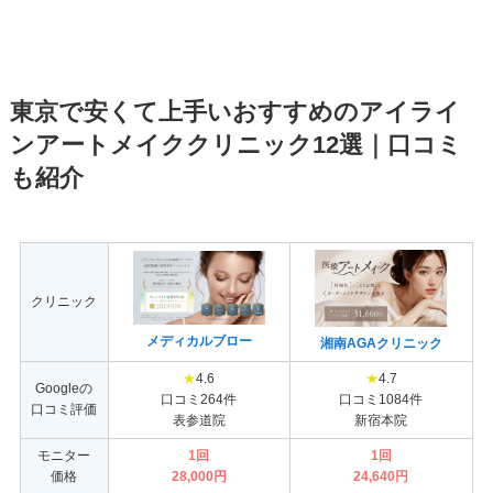
東京で安くて上手いおすすめのアイライ
ンアートメイククリニック12選｜口コミ
も紹介
クリニック
メディカルブロー
湘南AGAクリニック
★
4.6
★
4.7
Googleの
口コミ264件
口コミ1084件
口コミ評価
表参道院
新宿本院
モニター
1回
1回
価格
28,000円
24,640円