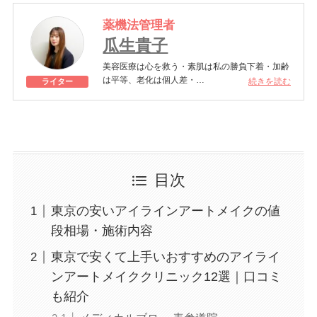
薬機法管理者
瓜生貴子
美容医療は心を救う・素肌は私の勝負下着・加齢
は平等、老化は個人差・
続きを読む
ライター
きれいはくろうの上にある！一般社団法人薬機法
医療法規格協会「薬機法医療法広告遵守個人認証
YMAA取得 認定番号104(67)」。薬機法管理者：
AL002580。日本美容医療検定3級
美容医療施術歴：二重埋没、白玉注射、プラセン
タ注射、いぼ除去、医療脱毛など
目次
東京の安いアイラインアートメイクの値
段相場・施術内容
東京で安くて上手いおすすめのアイライ
ンアートメイククリニック12選｜口コミ
も紹介