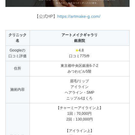
【公式HP】
https://artmake-g.com/
クリニック
アートメイクギャラリ
名
銀座院
Googleの
★
4.8
口コミ評価
口コミ775件
東京都中央区銀座6-7-2
住所
みつわビル5階
眉毛/リップ
アイライン
施術内容
ヘアライン・SMP
ニップル/ほくろ
【チャーミーアイライン上】
1回：70,000円
2回：130,000円
【アイライン上】