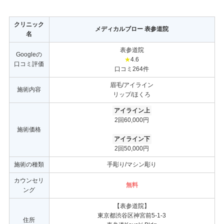
クリニック
メディカルブロー 表参道院
名
表参道院
Googleの
★
4.6
口コミ評価
口コミ264件
眉毛/アイライン
施術内容
リップ/ほくろ
アイライン上
2回60,000円
施術価格
アイライン下
2回50,000円
施術の種類
手彫り/マシン彫り
カウンセリ
無料
ング
【表参道院】
東京都渋谷区神宮前5-1-3
住所