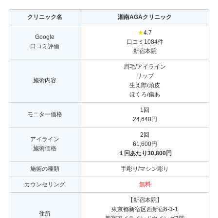
クリニック名
湘南AGAクリニック
★
4.7
Google
口コミ1084件
口コミ評価
新宿本院
眉毛/アイライン
リップ
施術内容
生え際/頭皮
ほくろ/傷あ
1回
モニター価格
24,640円
2回
アイライン
61,600円
施術価格
１回あたり30,800円
施術の種類
手彫り/マシン彫り
カウンセリング
無料
【新宿本院】
東京都新宿区西新宿6-3-1
住所