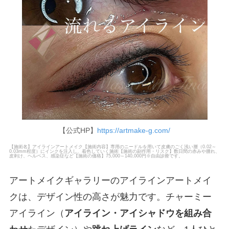
【公式HP】
https://artmake-g.com/
【施術名】アイラインアートメイク【施術内容】専用のニードルを用いて皮膚のごく浅い層（0.02～
0.03mm程度）にインクを注入し、着色していく施術【施術の副作用・リスク】数日間の赤みや腫れ、
皮剥け、ヘルペス、感染症など【施術の価格】75,000～140,000円※自由診療です。
アートメイクギャラリーのアイラインアートメイ
クは、デザイン性の高さが魅力です。チャーミー
アイライン（
アイライン・アイシャドウを組み合