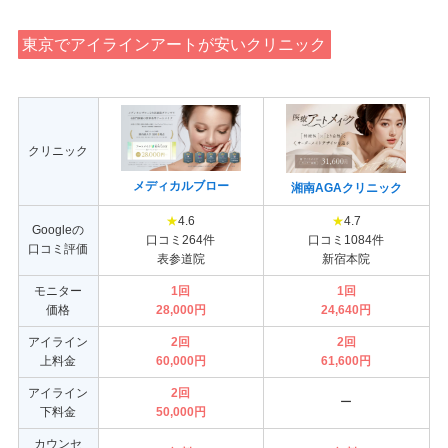
東京でアイラインアートが安いクリニック
クリニック
メディカルブロー
湘南AGAクリニック
★
4.6
★
4.7
Googleの
口コミ264件
口コミ1084件
口コミ評価
表参道院
新宿本院
モニター
1回
1回
価格
28,000円
24,640円
アイライン
2回
2回
上料金
60,000円
61,600円
アイライン
2回
ー
下料金
50,000円
カウンセ