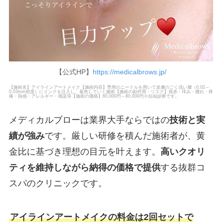
【公式HP】
https://medicalbrows.jp/
【施術名】アイラインアートメイク【施術内容】専用のニードルを用いて皮膚のごく浅い層（0.02～
0.03mm程度）にインクを注入し、着色していく施術【施術の副作用・リスク】発赤・痒み・腫れ・疼
痛・熱感・アレルギー・感染等【施術の価格】60,000円～80,000円※自由診療です。
メディカルブローは業界大手ならではの
技術と実
績が強み
です。厳しい研修を積んだ施術者が、黄
金比に基づき理想の目元を叶えます。
高いクオリ
ティを維持しながら納得の価格で提供
する抜群コ
スパのクリニックです。
アイラインアートメイクの料金は2回セットで