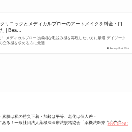
ークリニックとメディカルブローのアートメイクを料金・口
| Bea…
説！ メディカルブローは繊細な毛並み感を再現したい方に最適 デイジーク
の立体感を求める方に最適
Beauty Park Clinic
・素肌は私の勝負下着・加齢は平等、老化は個人差・
にある！一般社団法人薬機法医療法規格協会「薬機法医療法広告遵守
続きを読む
 認定番号104(67)」。薬機法管理者：AL002580。日本美容医療検定3