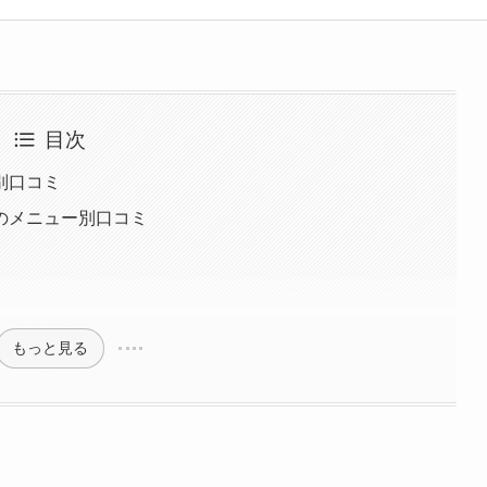
重埋没、白玉注射、プラセンタ注射、いぼ除去、医療脱毛など
目次
別口コミ
のメニュー別口コミ
もっと見る