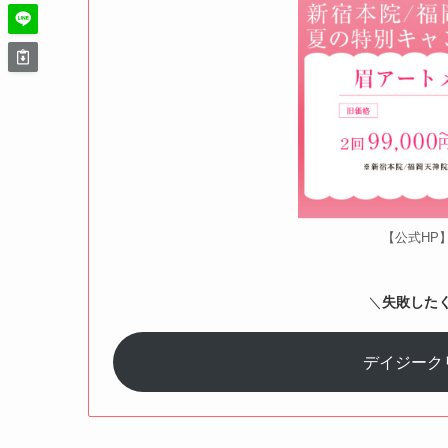
【公式HP
＼
失敗した
デイジーク