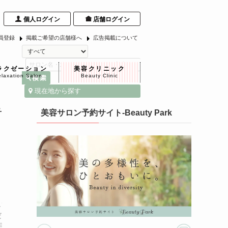
個人ログイン
店舗ログイン
員登録
掲載ご希望の店舗様へ
広告掲載について
ラクゼーション
美容クリニック
laxation Salon
Beauty Clinic
現在地から探す
手
美容サロン予約サイト-Beauty Park
★
★
★
★
★
5.0
リングはリ
予約、受付、カウンセリング、施術すべて丁
してもらえ
ただきありがとうございました。眉毛のアー
だいた方も
今回2回目の利用でした。初回も今回もひとつ
目ですが今
説明していただいたので安心して施術を受け