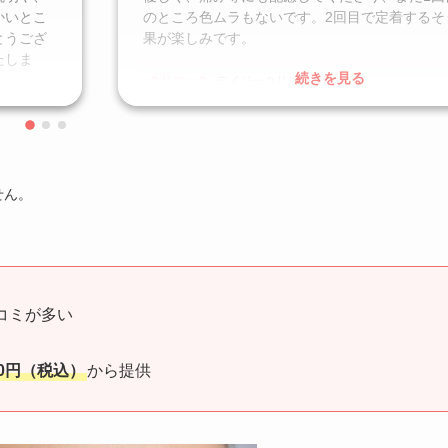
かいとこ
のところ色ムラもないです。2回目で定着するそ
とうござ
果が楽しみです。
たしま
続きを見る
クリニック
デイジークリニック
施術名
リップアートメイク
引用元
https://g.co/kgs/bBLqo4F
せん。
コミが多い
00円（税込）
から提供