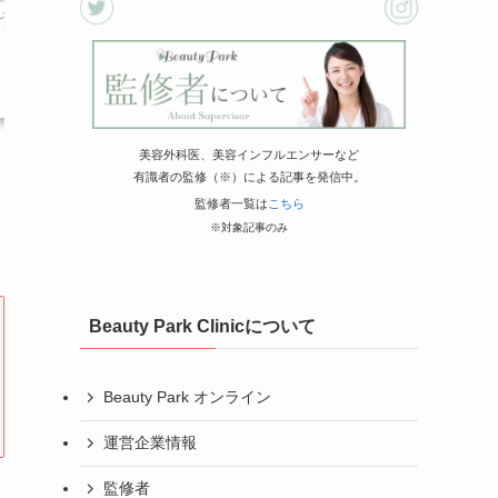
うなので結
ました。施術中も痛みのことをとても気にか
嬉しかったです。クリニックもとても綺麗で
たちも優しく対応してくださります。また機
続きを見る
非よろしくお願いいたします。
クリニック
デイジークリニック
美容外科医、美容インフルエンサーなど
施術名
眉毛アートメイク
有識者の監修（※）による記事を発信中。
引用元
https://g.co/kgs/TC5vTX1
監修者一覧は
こちら
※対象記事のみ
Beauty Park Clinicについて
Beauty Park オンライン
運営企業情報
監修者