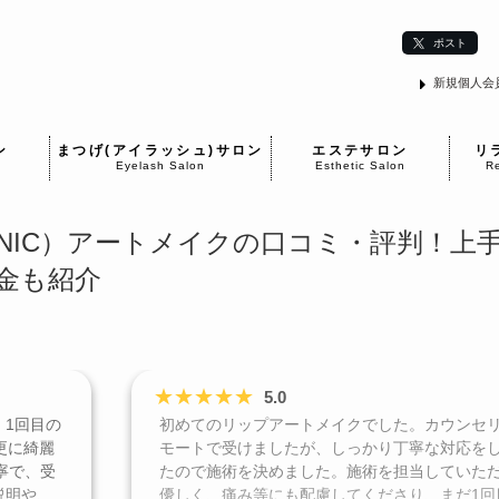
ポスト
新規個人会
ン
まつげ(アイラッシュ)サロン
エステサロン
リ
Eyelash Salon
Esthetic Salon
Re
LINIC）アートメイクの口コミ・評判！上
金も紹介
★
★
★
★
★
5.0
1回目の
初めてのリップアートメイクでした。カウンセ
更に綺麗
モートで受けましたが、しっかり丁寧な対応を
寧で、受
たので施術を決めました。施術を担当していた
説明や、
優しく、痛み等にも配慮してくださり、まだ1回