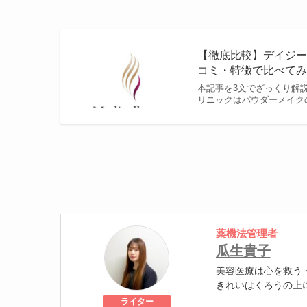
【徹底比較】デイジ
コミ・特徴で比べてみた 
本記事を3文でざっくり解
リニックはパウダーメイク
薬機法管理者
瓜生貴子
美容医療は心を救う
きれいはくろうの上
個人認証 YMAA取得
ライター