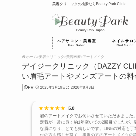
美容クリニックの検索ならBeauty Park Clinic
Beauty Park Japan
ヘアサロン・美容室
ネイルサロ
Hair Salon
Nail Salon
ホーム
美容クリニック
美容医療
アートメイク
>
>
>
デイジークリニック（DAZZY C
い眉毛アートやメンズアートの料
PR
2025年3月19日
2026年8月3日
★
★
★
★
★
5.0
眉のアートメイクでお伺いさせていただきました。
定着が非常に良く約1年空いての2回目でしたが、
な眉になり、とても嬉しいです。LINEの対応も丁
付の方も感じが良く、担当の方のアートメイクの