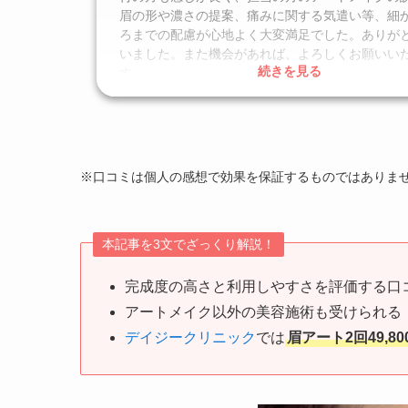
眉の形や濃さの提案、痛みに関する気遣い等、細
ろまでの配慮が心地よく大変満足でした。ありが
いました。また機会があれば、よろしくお願いい
続きを見る
す。
クリニック
デイジークリニック
施術名
眉毛アートメイク
引用元
https://g.co/kgs/7Ky3Quq
※口コミは個人の感想で効果を保証するものではありま
本記事を3文でざっくり解説！
完成度の高さと利用しやすさを評価する口
アートメイク以外の美容施術も受けられる
デイジークリニック
では
眉アート2回49,8