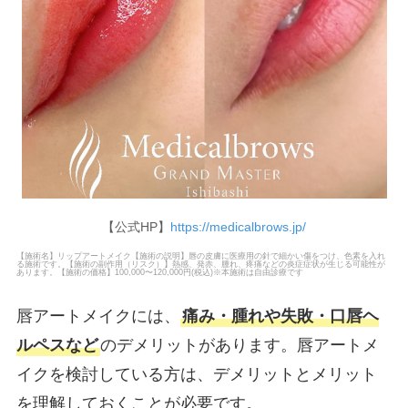
【公式HP】
https://medicalbrows.jp/
【施術名】リップアートメイク【施術の説明】唇の皮膚に医療用の針で細かい傷をつけ、色素を入れ
る施術です。【施術の副作用（リスク）】熱感、発赤、腫れ、疼痛などの炎症症状が生じる可能性が
あります。【施術の価格】100,000〜120,000円(税込)※本施術は自由診療です
唇アートメイクには、
痛み・腫れや失敗・口唇ヘ
ルペスなど
のデメリットがあります。唇アートメ
イクを検討している方は、デメリットとメリット
を理解しておくことが必要です。