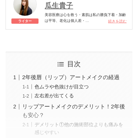
瓜生貴子
美容医療は心を救う・素肌は私の勝負下着・加齢
は平等、老化は個人差・
続きを読む
ライター
きれいはくろうの上にある！一般社団法人薬機法
医療法規格協会「薬機法医療法広告遵守個人認証
YMAA取得 認定番号104(67)」。薬機法管理者：
AL002580。日本美容医療検定3級
美容医療施術歴：二重埋没、白玉注射、プラセン
タ注射、いぼ除去、医療脱毛など
目次
2年後唇（リップ）アートメイクの経過
色ムラや色抜けが目立つ
左右差が出てくる
リップアートメイクのデメリット！2年後
も安心？
デメリット①他の施術部位よりも痛みを
感じやすい