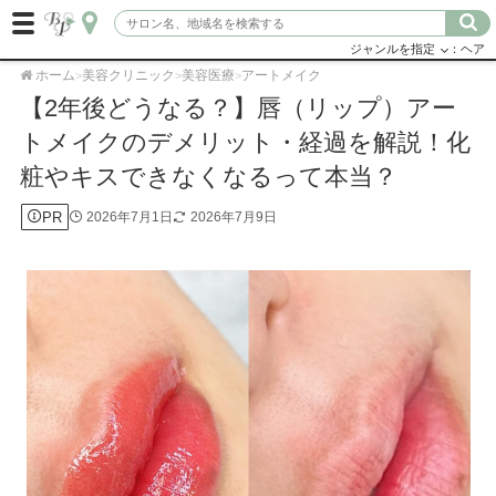
ジャンルを指定
：ヘア
ホーム
美容クリニック
美容医療
アートメイク
>
>
>
【2年後どうなる？】唇（リップ）アー
トメイクのデメリット・経過を解説！化
粧やキスできなくなるって本当？
PR
2026年7月1日
2026年7月9日