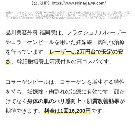
【公式HP】
https://www.shinagawa.com/
施術名：フラクショナルCO2レーザー施術の説明：ﾚｰｰで皮膚に微細な穴を開けることで肌の再生を促
進し､しわ､たるみ､ﾆｷﾋﾞなどを治療施術のリスク・副作用：ﾊﾚ/赤み:1日位｡皮膚がｻﾞﾗｻﾞﾗした感じ:4
日～1週間位｡治療間隔:3週間以上空け数回｡施術の価格4,320円～182,200円（税込）※自由診療
品川美容外科 福岡院は、フラクショナルレーザー
やコラーゲンピールを用いた妊娠線・肉割れ治療
を行っています。
レーザーは2万円台で安定の安
さ
、幹細胞培養上清液付きの高コスパです。
コラーゲンピールは、コラーゲンを増生する特性
を持ち、妊娠線・肉割れの治療に有効です。顔だ
けでなく
身体の肌のハリ感向上・肌質改善効果
が
期待できます。
料金は1回16,200円
です。