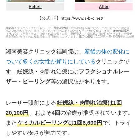
【公式HP】
https://www.s-b-c.net/
施術名：
フラクショナルCO2レーザー
施術の説明：
毛穴の開きが気になる、ニキビ跡の凹凸の改善、
肌の全体的なくすみ、美白、小じわ、ちりめんじわの改善などに効果を発揮します。
施術の副作用
（リスク）：
疼痛・発赤・火傷・色素沈着・白斑・肝斑増悪・ざ瘡悪化の可能性があります。治療効
果を実感いただくのに複数回生じる可能性もございます。
施術の価格：
6,200円～26,800円※自由診療
湘南美容クリニック福岡院は、
産後の体の変化に
ついて多くの女性が頼りにしている
クリニックで
す。妊娠線・肉割れ治療には
フラクショナルレー
ザー・ピーリング
等の選択肢があります。
レーザー照射による
妊娠線・肉割れ治療は1回
20,100円
、およそ4回の治療が推奨されています。
また
ケミカルピーリングは1回6,600円
で、トライ
しやすい安さが魅力です。