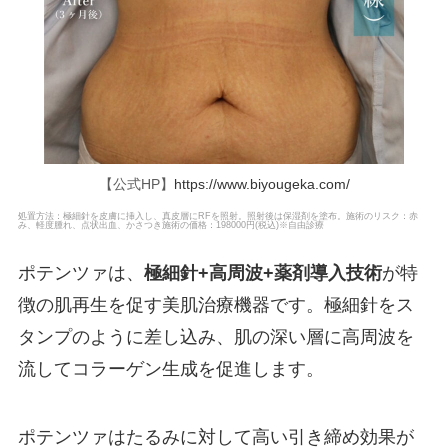
【公式HP】
https://www.biyougeka.com/
処置方法：極細針を皮膚に挿入し、真皮層にRFを照射。照射後は保湿剤を塗布。施術のリスク：赤
み、軽度腫れ、点状出血、かさつき施術の価格：198000円(税込)※自由診療
ポテンツァは、
極細針+高周波+薬剤導入技術
が特
徴の肌再生を促す美肌治療機器です。極細針をス
タンプのように差し込み、肌の深い層に高周波を
流してコラーゲン生成を促進します。
ポテンツァは
たるみに対して高い引き締め効
果が