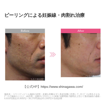
ピーリングによる妊娠線・肉割れ治療
【公式HP】
https://www.shinagawa.com/
施術名：コラーゲンピール施術の説明：皮膚を剥離せずに真皮深層に作用して､ｺﾗｰｹﾞﾝを再生させる
ﾋﾟｰﾘﾝｸ施術のリスク・副作用：治療中にﾁﾘﾁﾘとした刺激 治療間隔:2週間以上空けて数回施術の価格：
9,810円(税込10,800円)～39,270円(税込43,200円)※自由診療