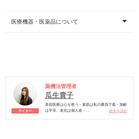
医療機器・医薬品について
薬機法管理者
瓜生貴子
美容医療は心を救う・素肌は私の勝負下着・加齢
は平等、老化は個人差・
続きを読む
ライター
きれいはくろうの上にある！一般社団法人薬機法
医療法規格協会「薬機法医療法広告遵守個人認証
YMAA取得 認定番号104(67)」。薬機法管理者：
AL002580。日本美容医療検定3級