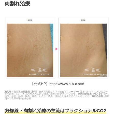
肉割れ治療
【公式HP】
https://www.s-b-c.net/
施術名：
美容皮膚科
施術の説明：
皮膚科治療はメスを使わず、レーザーや注射でシミ・にきびなどの
美肌治療、しわ・たるみなどの若返り治療、脱毛治療などを行います。
施術の副作用（リスク）：
内
出血、発赤、熱感、痒み、痛み、だるさ、乾燥、発熱などを生じることがあります。
施術の価格：
890
円～127,310円※自由診療
妊娠線・肉割れ治療の主流はフラクショナルCO2