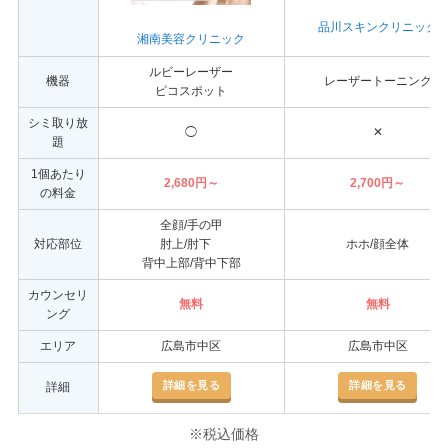
品川スキンクリニック
湘南美容クリニック
ルビーレーザー
機器
レーザートーニング
ピコスポット
シミ取り放
◯
✕
題
1個あたり
2,680円～
2,700円～
の料金
全顔/手の甲
対応部位
肘上/肘下
ホホ/顔全体
背中上部/背中下部
カウンセリ
無料
無料
ング
エリア
広島市中区
広島市中区
詳細を見る
詳細を見る
詳細
※税込価格