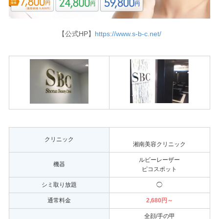
【公式HP】
https://www.s-b-c.net/
クリニック
湘南美容クリニック
ルビーレーザー
機器
ピコスポット
シミ取り放題
◯
通常料金
2,680円～
全顔/手の甲