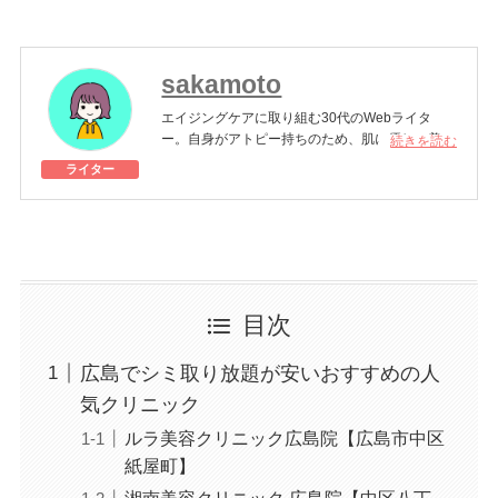
sakamoto
エイジングケアに取り組む30代のWebライタ
ー。自身がアトピー持ちのため、肌に優しい美容
続きを読む
法を模索中。自分らしく日々を楽しみたい女性の
ライター
ために、美容について伝えていきます。
美容医療施術歴：軟骨ピアス穴開け
目次
広島でシミ取り放題が安いおすすめの人
気クリニック
ルラ美容クリニック広島院【広島市中区
紙屋町】
湘南美容クリニック 広島院【中区八丁