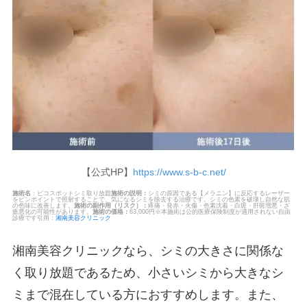
【公式HP】
https://www.s-b-c.net/
施術名
：ピコスポットシミ取り放題
施術の説明：
シミの原因である【メラニン】に反応するレーザー
をピンポイントで照射することで、気になるシミを除去する治療です。シミの色素を破壊し自然な肌
の色味に改善します。
施術の副作用（リスク）：
疼痛・発赤・火傷・色素沈着・白斑・肝斑増悪・ざ
瘡悪化の可能性があります。
施術の価格：
63,000円※本施術は公的医療保険制度が適用されない自由
診療です引用：
湘南美容クリニック
湘南美容クリニックなら、シミの大きさに関係な
く取り放題であるため、小さいシミから大きなシ
ミまで混在している方におすすめします。また、