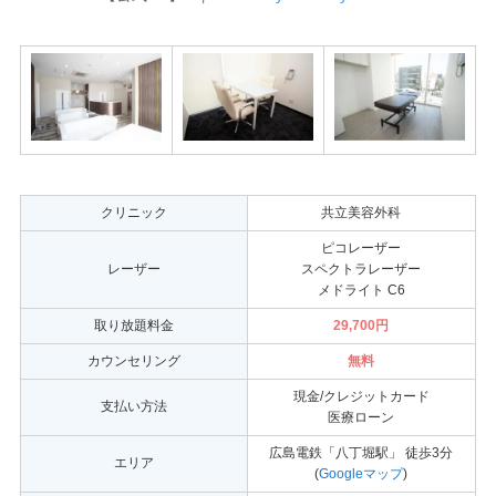
クリニック
共立美容外科
ピコレーザー
レーザー
スペクトラレーザー
メドライト C6
取り放題料金
29,700円
カウンセリング
無料
現金/クレジットカード
支払い方法
医療ローン
広島電鉄「八丁堀駅」 徒歩3分
エリア
(
Googleマップ
)