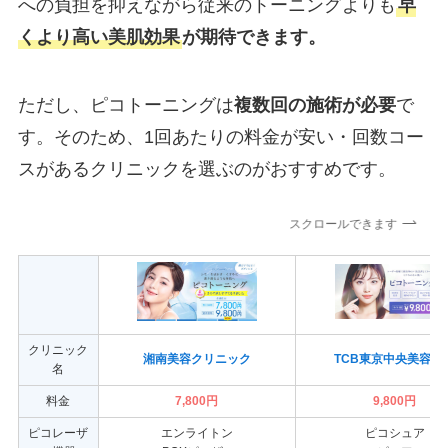
への負担を抑えながら従来のトーニングよりも
早
くより高い美肌効果
が期待できます。
ただし、ピコトーニングは
複数回の施術が必要
で
す。そのため、1回あたりの料金が安い・回数コー
スがあるクリニックを選ぶのがおすすめです。
スクロールできます
クリニック
湘南美容クリニック
TCB東京中央美容外
名
料金
7,800円
9,800円
ピコレーザ
エンライトン
ピコシュア