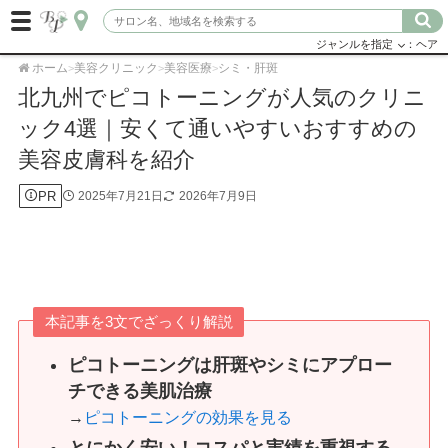
ジャンルを指定
：ヘア
ホーム
美容クリニック
美容医療
シミ・肝斑
>
>
>
北九州でピコトーニングが人気のクリニ
ック4選｜安くて通いやすいおすすめの
美容皮膚科を紹介
PR
2025年7月21日
2026年7月9日
本記事を3文でざっくり解説
ピコトーニングは肝斑やシミにアプロー
チできる美肌治療
→
ピコトーニングの効果を見る
とにかく安い！コスパと実績を重視する