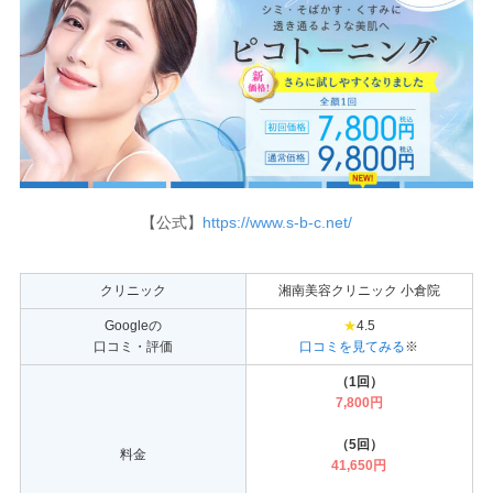
【公式】
https://www.s-b-c.net/
クリニック
湘南美容クリニック 小倉院
Googleの
★
4.5
口コミ・評価
口コミを見てみる
※
（1回）
7,800円
（5回）
料金
41,650円