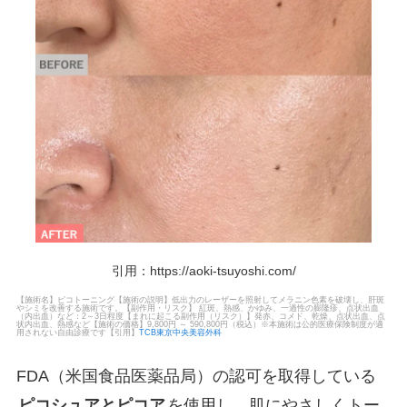
引用：
https://aoki-tsuyoshi.com/
【施術名】ピコトーニング【施術の説明】低出力のレーザーを照射してメラニン色素を破壊し、肝斑
やシミを改善する施術です。【副作用・リスク】 紅斑、熱感、かゆみ、一過性の膨隆疹、点状出血
（内出血）など：2～3日程度【まれに起こる副作用（リスク）】発赤、コメド、乾燥、点状出血、点
状内出血、熱感など【施術の価格】9,800円 ～ 590,800円（税込）※本施術は公的医療保険制度が適
用されない自由診療です【引用】
TCB東京中央美容外科
FDA（米国食品医薬品局）の認可を取得している
ピコシュアとピコア
を使用し、肌にやさしくトー