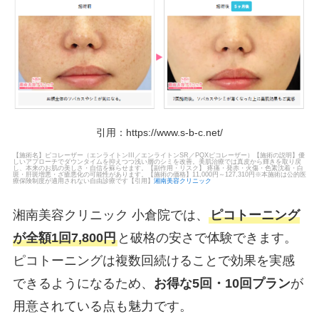
引用：
https://www.s-b-c.net/
【施術名】ピコレーザー（エンライトンIII／エンライトンSR／PQXピコレーザー）【施術の説明】優
しいアプローチでダウンタイムを抑えつつ浅い層のシミを改善。美肌治療では真皮から輝きを取り戻
し、本来のお肌の美しさ・自信を蘇らせます。【副作用・リスク】 疼痛・発赤・火傷・色素沈着・白
斑・肝斑増悪・ざ瘡悪化の可能性があります。【施術の価格】11,000円～127,310円※本施術は公的医
療保険制度が適用されない自由診療です【引用】
湘南美容クリニック
湘南美容クリニック 小倉院では、
ピコトーニング
が全額1回7,800円
と破格の安さで体験できます。
ピコトーニングは複数回続けることで効果を実感
できるようになるため、
お得な5回・10回プラン
が
用意されている点も魅力です。