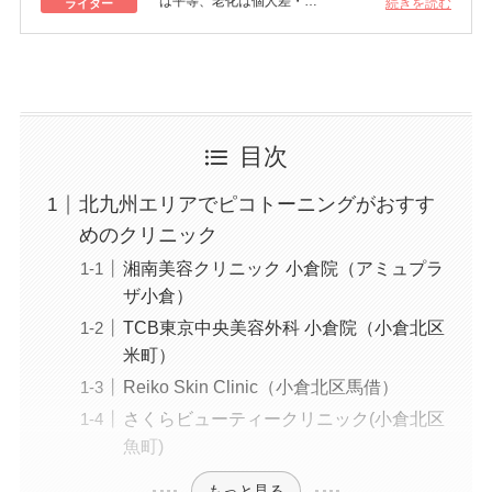
は平等、老化は個人差・
続きを読む
ライター
きれいはくろうの上にある！一般社団法人薬機法
医療法規格協会「薬機法医療法広告遵守個人認証
YMAA取得 認定番号104(67)」。薬機法管理者：
AL002580。日本美容医療検定3級
美容医療施術歴：二重埋没、白玉注射、プラセン
タ注射、いぼ除去、医療脱毛など
目次
北九州エリアでピコトーニングがおすす
めのクリニック
湘南美容クリニック 小倉院（アミュプラ
ザ小倉）
TCB東京中央美容外科 小倉院（小倉北区
米町）
Reiko Skin Clinic（小倉北区馬借）
さくらビューティークリニック(小倉北区
魚町)
もっと見る