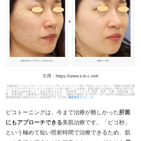
引用：
https://www.s-b-c.net/
【施術名】ピコレーザー（エンライトンIII／エンライトンSR／PQXピコレーザー）【施術の説明】優
しいアプローチでダウンタイムを抑えつつ浅い層のシミを改善。美肌治療では真皮から輝きを取り戻
し、本来のお肌の美しさ・自信を蘇らせます。【副作用・リスク】 疼痛・発赤・火傷・色素沈着・白
斑・肝斑増悪・ざ瘡悪化の可能性があります。【施術の価格】11,000円～127,310円※本施術は公的医
療保険制度が適用されない自由診療です【引用】
湘南美容クリニック
ピコトーニングは、今まで治療が難しかった
肝斑
にもアプローチできる
美肌治療です。「ピコ秒」
という極めて短い照射時間で治療できるため、肌