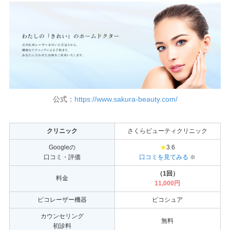
公式：
https://www.sakura-beauty.com/
クリニック
さくらビューティクリニック
Googleの
★
3.6
口コミ・評価
口コミを見てみる
※
（1回）
料金
11,000円
ピコレーザー機器
ピコシュア
カウンセリング
無料
初診料