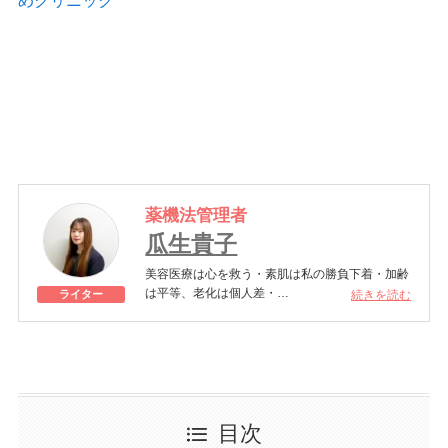
めクリニック
薬機法管理者
瓜生貴子
美容医療は心を救う・素肌は私の勝負下着・加齢
は平等、老化は個人差・
続きを読む
ライター
きれいはくろうの上にある！一般社団法人薬機法
医療法規格協会「薬機法医療法広告遵守個人認証
YMAA取得 認定番号104(67)」。薬機法管理者：
AL002580。日本美容医療検定3級
美容医療施術歴：二重埋没、白玉注射、プラセン
タ注射、いぼ除去、医療脱毛など
目次