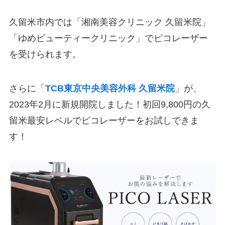
久留米市内では「湘南美容クリニック 久留米院」
「ゆめビューティークリニック」でピコレーザー
を受けられます。
さらに「
TCB
東京中央美容外科 久留米院
」が、
2023
年
2
月に新規開院しました！初回
9,800
円の久
留米最安レベルでピコレーザーをお試しできま
す！