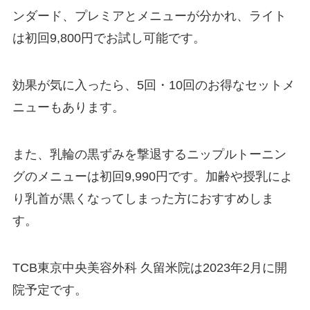
ンダード、プレミアとメニューが分かれ、ライト
は初回
9,800
円でお試し可能です。
効果が気に入ったら、
5
回・
10
回のお得なセットメ
ニューもあります。
また、乳輪の黒ずみを撃退するニップルトーニン
グのメニューは初回
9,990
円です。加齢や授乳によ
り乳首が黒くなってしまった方におすすめしま
す。
TCB
東京中央美容外科 久留米院は
2023
年
2
月に開
院予定です。