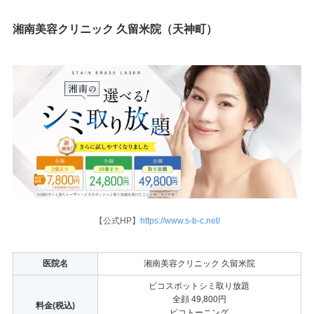
湘南美容クリニック 久留米院（天神町）
【公式HP】
https://www.s-b-c.net/
医院名
湘南美容クリニック 久留米院
ピコスポットシミ取り放題
全顔 49,800円
料金(税込)
ピコトーニング