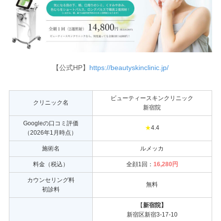
【公式HP】
https://beautyskinclinic.jp/
ビューティースキンクリニック
クリニック名
新宿院
Googleの口コミ評価
★
4.4
（2026年1月時点）
施術名
ルメッカ
料金（税込）
全顔1回：
16,280円
カウンセリング料
無料
初診料
【
新宿院】
新宿区新宿3-17-10