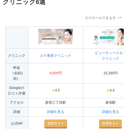
クリニック6選
スクロールできます
ビューティースキン
クリニック
ルラ美容クリニック
クリニック
料金
（全顔1
9,800円
16,280円
回）
Googleの
★
4.5
★
4.4
口コミ評価
アクセス
新宿三丁目駅
新宿駅
詳細
詳細を見る
詳細を見る
公式サイト
公式サイト
公式HP