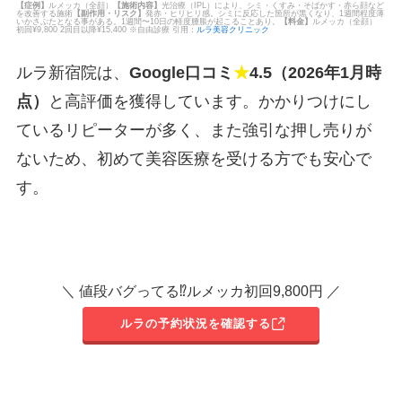
【症例】
ルメッカ（全顔）
【施術内容】
光治療（IPL）により、シミ・くすみ・そばかす・赤ら顔など
を改善する施術
【副作用・リスク】
発赤・ヒリヒリ感。シミに反応した箇所が黒くなり、1週間程度薄
いかさぶたとなる事がある。1週間〜10日の軽度腫脹が起こることあり。
【料金】
ルメッカ（全顔）
初回¥9,800 2回目以降¥15,400 ※自由診療 引用：
ルラ美容クリニック
ルラ新宿院は、
Google口コミ
★
4.5（2026年1月時
点）
と高評価を獲得しています。かかりつけにし
ているリピーターが多く、また強引な押し売りが
ないため、初めて美容医療を受ける方でも安心で
す。
＼ 値段バグってる⁉︎ルメッカ初回9,800円 ／
ルラの予約状況を確認する