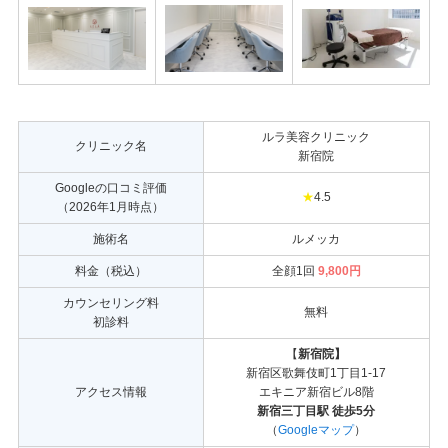
ルラ美容クリニック
クリニック名
新宿院
Googleの口コミ評価
★
4.5
（2026年1月時点）
施術名
ルメッカ
料金（税込）
全顔1回
9,800円
カウンセリング料
無料
初診料
【
新宿院】
新宿区歌舞伎町1丁目1-17
アクセス情報
エキニア新宿ビル8階
新宿三丁目駅 徒歩5分
（
Googleマップ
）