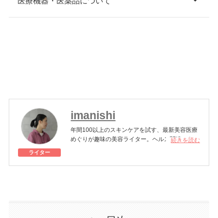
医療機器・医薬品について
imanishi
年間100以上のスキンケアを試す、最新美容医療
めぐりが趣味の美容ライター。ヘルス関連のトピ
続きを読む
ックにも関心が高い。
ライター
美容医療施術歴：ボトックス注射、シミ取りレー
ザー、ハイドラフェイシャル、クマ取り治療、ポ
テンツァ、ダーマペン、フォトフェイシャルM22
など