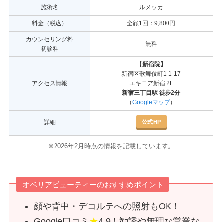
施術名
ルメッカ
料金（税込）
全顔1回：9,800円
カウンセリング料
無料
初診料
【
新宿院】
新宿区歌舞伎町1-1-17
アクセス情報
エキニア新宿 2F
新宿三丁目駅 徒歩2分
（
Googleマップ
）
公式HP
詳細
※2026年2月時点の情報を記載しています。
オベリアビューティーのおすすめポイント
顔や背中・デコルテへの照射もOK！
Google口コミ
★
4.9！勧誘や無理な営業な