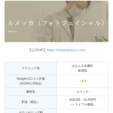
【公式HP】
https://mitakabiyou.com/
はなふさ皮膚科
クリニック名
新宿院
Googleの口コミ評価
★
4.1
（2026年1月時点）
施術名
ルメッカ
全顔1回：15,400円
料金（税込）
（トライアル価格）
カウンセリング料