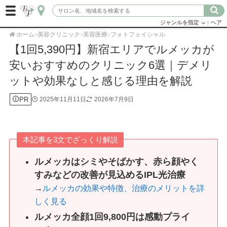
ジャンルを指定
：ヘア
ホーム
美容クリニック
美容医療
フォトフェイシャル
>
>
>
【1回5,390円】新宿エリアでルメッカが
安いおすすめのクリニック6選｜デメリ
ットや効果なしと感じる理由を解説
PR
2025年11月11日
2026年7月9日
本記事を3文でざっくり解説
ルメッカはシミやそばかす、赤ら顔やく
すみなどの改善が見込めるIPL光治療
→
ルメッカの効果や特徴、治療のメリットを詳
しく見る
ルメッカ全顔1回9,800円は感動プライ