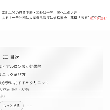
・素肌は私の勝負下着・加齢は平等、老化は個人差・
にある！一般社団法人薬機法医療法規格協会「薬機法医療法広告遵守
続きを読む
 認定番号104(67)」。薬機法管理者：AL002580。日本美容医療検定3
重埋没、白玉注射、プラセンタ注射、いぼ除去、医療脱毛など
目次
はヒアルロン酸が効果的
リニック選び方
段が安いおすすめクリニック
神院(博多・天神)
泉)
もっと見る