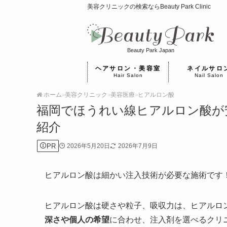
美容クリニックの検索ならBeauty Park Clinic
Beauty Park Japan
ヘアサロン・美容室
ネイルサロ
Hair Salon
Nail Salon
ホーム
美容クリニック
美容医療
ヒアルロン酸
>
>
>
福岡でほうれい線ヒアルロン酸が
紹介
PR
2026年5月20日
2026年7月9日
ヒアルロン酸は細かい注入技術が必要な施術です
ヒアルロン酸は硬さや粒子、吸収力は、ヒアルロ
深さや個人の希望
に合わせ、注入剤を選べるクリ