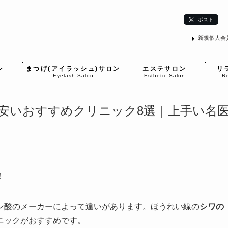
ポスト
新規個人会
ン
まつげ(アイラッシュ)サロン
エステサロン
リ
Eyelash Salon
Esthetic Salon
Re
安いおすすめクリニック8選｜上手い名
！
ン酸のメーカーによって違いがあります。ほうれい線の
シワの
ニックがおすすめです。