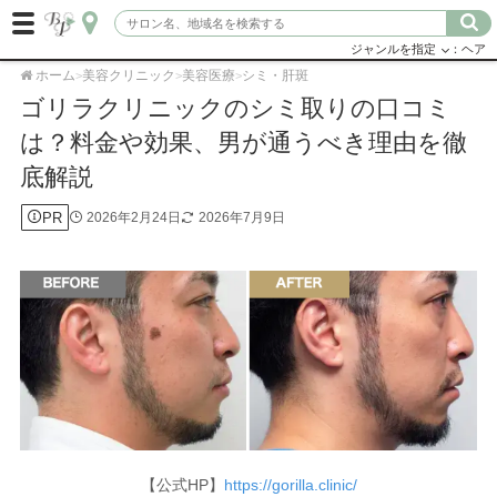
ジャンルを指定
：ヘア
ホーム
美容クリニック
美容医療
シミ・肝斑
>
>
>
ゴリラクリニックのシミ取りの口コミ
は？料金や効果、男が通うべき理由を徹
底解説
PR
2026年2月24日
2026年7月9日
【公式HP】
https://gorilla.clinic/