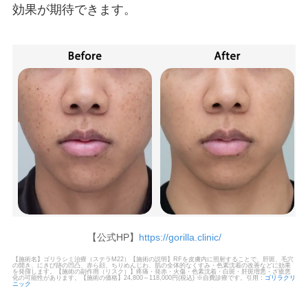
効果が期待できます。
【公式HP】
https://gorilla.clinic/
【施術名】ゴリラシミ治療（ステラM22）【施術の説明】RFを皮膚内に照射することで、肝斑、毛穴
の開き、にきび跡の凹凸、赤ら顔、ちりめんじわ、肌の全体的なくすみ・色素沈着の改善などに効果
を発揮します。【施術の副作用（リスク）】疼痛・発赤・火傷・色素沈着・白斑・肝斑増悪・ざ瘡悪
化の可能性があります。【施術の価格】24,800～118,000円(税込) ※自費診療です。引用：
ゴリラクリ
ニック