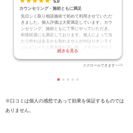
★
★
★
★
★
5.0
カウンセリング・施術ともに満足
先日シミ取り相談施術で初めて利用させていただ
きました。個人評価は大変満足しています。カウ
ンセリング、施術ともに丁寧にやっていただき、
術後経過にも満足しております。個人によって当
たり外れはあるかも知れませんがやはりオンライ
ンレビューだと匿名性が高い為、ノイジーマイノ
続きを見る
リティに傾倒しやすいのではと感じます。実際行
ってみて自分で判断するのが良いかと思います。
スクロールできます
また相談あれば利用させていただきたいです。
口コミ投稿日
2024年1月
クリニック
ゴリラクリニック 渋谷院
施術名
シミ取り治療
※口コミは個人の感想であって効果を保証するものでは
引用元
https://share.google/dC1PTUGvZX2ohsgWT
ありません。