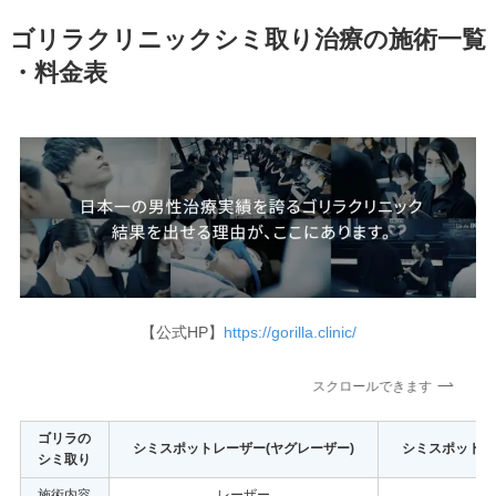
ゴリラクリニックシミ取り治療の施術一覧
・料金表
【公式HP】
https://gorilla.clinic/
スクロールできます
ゴリラの
シミスポットレーザー(ヤグレーザー)
シミスポットレ
シミ取り
施術内容
レーザー