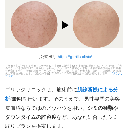
【公式HP】
https://gorilla.clinic/
【施術名】ゴリラシミ治療（ステラM22）【施術の説明】RFを皮膚内に照射することで、肝斑、毛穴
の開き、にきび跡の凹凸、赤ら顔、ちりめんじわ、肌の全体的なくすみ・色素沈着の改善などに効果
を発揮します。【施術の副作用（リスク）】疼痛・発赤・火傷・色素沈着・白斑・肝斑増悪・ざ瘡悪
化の可能性があります。【施術の価格】24,800～118,000円(税込) ※自費診療です。引用：
ゴリラクリ
ニック
ゴリラクリニックは、施術前に
肌診断機による分
析
を行います。そのうえで、男性専門の美容
(無料)
皮膚科ならではのノウハウを用い、
シミの種類
や
ダウンタイムの許容度
など、あなたに合ったシミ
取りプランを提案します。