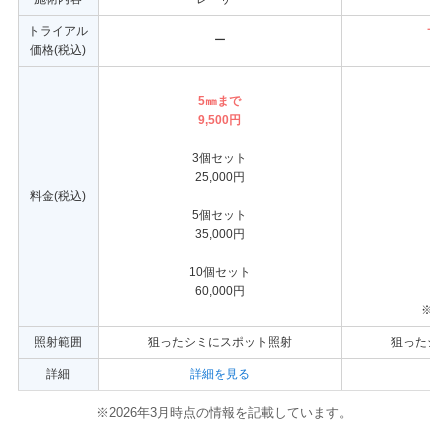
トライアル
サ
ー
価格(税込)
5㎜まで
1
9,500円
3個セット
4
25,000円
料金(税込)
5個セット
6
35,000円
10個セット
9
60,000円
※サ
照射範囲
狙ったシミにスポット照射
狙ったシ
詳細
詳細を見る
詳
※2026年3月時点の情報を記載しています。