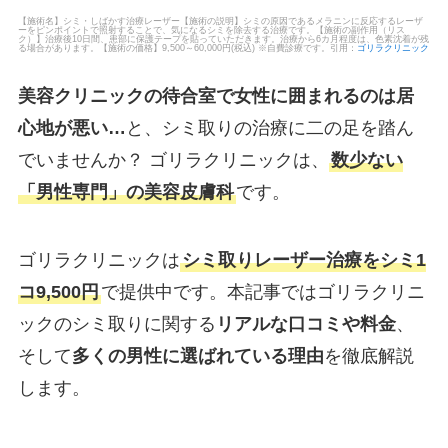
【施術名】シミ・しばかす治療レーザー【施術の説明】シミの原因であるメラニンに反応するレーザ
ーをピンポイントで照射することで、気になるシミを除去する治療です。【施術の副作用（リス
ク）】治療後10日間、患部に保護テープを貼っていただきます。治療から6カ月程度は、色素沈着が残
る場合があります。【施術の価格】9,500～60,000円(税込) ※自費診療です。引用：
ゴリラクリニック
美容クリニックの待合室で女性に囲まれるのは居
心地が悪い…
と、シミ取りの治療に二の足を踏ん
でいませんか？ ゴリラクリニックは、
数少ない
「男性専門」の美容皮膚科
です。
ゴリラクリニックは
シミ取りレーザー治療をシミ1
コ9,500円
で提供中です。本記事ではゴリラクリニ
ックのシミ取りに関する
リアルな口コミや料金
、
そして
多くの男性に選ばれている理由
を徹底解説
します。