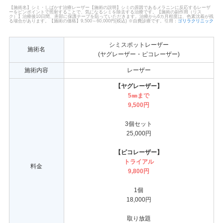
【施術名】シミ・しばかす治療レーザー【施術の説明】シミの原因であるメラニンに反応するレーザ
ーをピンポイントで照射することで、気になるシミを除去する治療です。【施術の副作用（リス
ク）】治療後10日間、患部に保護テープを貼っていただきます。治療から6カ月程度は、色素沈着が残
る場合があります。【施術の価格】9,500～60,000円(税込) ※自費診療です。引用：
ゴリラクリニック
シミスポットレーザー
施術名
(ヤグレーザー・ピコレーザー)
施術内容
レーザー
【ヤグレーザー】
5㎜まで
9,500円
3個セット
25,000円
【ピコレーザー】
トライアル
料金
9,800円
1個
18,000円
取り放題