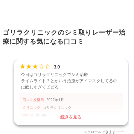
ゴリラクリニックのシミ取りレーザー治
療に関する気になる口コミ
★
★
★
☆
☆
3.0
今日はゴリラクリニックでシミ治療
ライムライト？とかいう治療がアイマスクしてるの
に眩しすぎてビビる
口コミ投稿日
2022年1月
クリニック
ゴリラクリニック
施術名
光治療
続きを見る
引用元
https://x.com/lindt_ai/status/1491978653537759234
スクロールできます