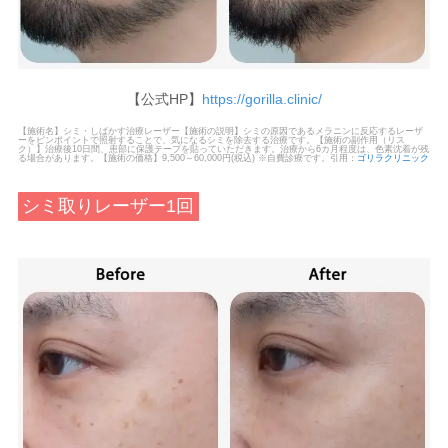
【公式HP】
https://gorilla.clinic/
【施術名】シミ・しばかす治療レーザー【施術の説明】シミの原因であるメラニンに反応するレーザ
ーをピンポイントで照射することで、気になるシミを除去する治療です。【施術の副作用（リス
ク）】治療後10日間、患部に保護テープを貼っていただきます。治療から6カ月程度は、色素沈着が残
る場合があります。【施術の価格】9,500～60,000円(税込) ※自費診療です。引用：
ゴリラクリニック
シミ取りレーザー1回