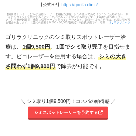
【公式HP】
https://gorilla.clinic/
【施術名】シミ・しばかす治療レーザー【施術の説明】シミの原因であるメラニンに反応するレーザ
ーをピンポイントで照射することで、気になるシミを除去する治療です。【施術の副作用（リス
ク）】治療後10日間、患部に保護テープを貼っていただきます。治療から6カ月程度は、色素沈着が残
る場合があります。【施術の価格】9,500～60,000円(税込) ※自費診療です。引用：
ゴリラクリニック
ゴリラクリニックのシミ取りスポットレーザー治
療は、
1個9,500円
、
1回でシミ取り完了
を目指せま
す。ピコレーザーを使用する場合は、
シミの大き
さ問わず1個9,800円
で除去が可能です。
＼ シミ取り1個9,500円！コスパの納得感 ／
シミスポットレーザーを予約する