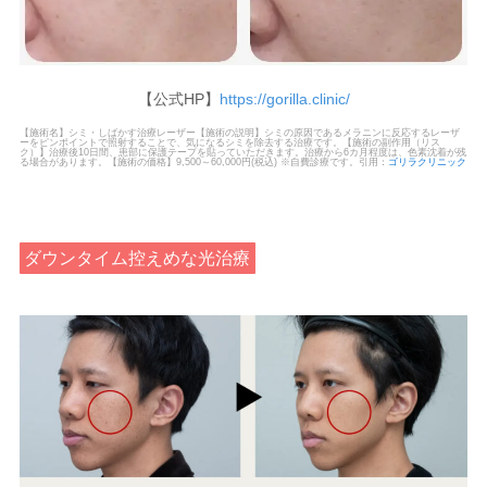
【公式HP】
https://gorilla.clinic/
【施術名】シミ・しばかす治療レーザー【施術の説明】シミの原因であるメラニンに反応するレーザ
ーをピンポイントで照射することで、気になるシミを除去する治療です。【施術の副作用（リス
ク）】治療後10日間、患部に保護テープを貼っていただきます。治療から6カ月程度は、色素沈着が残
る場合があります。【施術の価格】9,500～60,000円(税込) ※自費診療です。引用：
ゴリラクリニック
ダウンタイム控えめな光治療