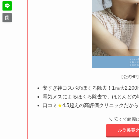
【公式HP
安すぎ神コスパのほくろ除去！1㎜大2,200円
電気メスによるほくろ除去で、ほとんどの
口コミ
★
4.5超えの高評価クリニックだか
＼ 安くて綺麗
ルラ美容ク