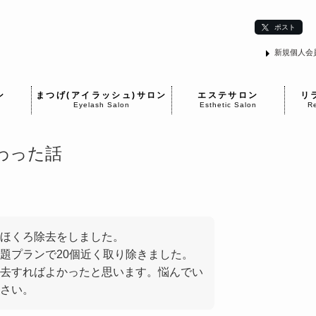
ポスト
新規個人会
ン
まつげ(アイラッシュ)サロン
エステサロン
リ
Eyelash Salon
Esthetic Salon
Re
わった話
でほくろ除去をしました。
題プランで20個近く取り除きました。
去すればよかったと思います。悩んでい
さい。