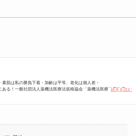
・素肌は私の勝負下着・加齢は平等、老化は個人差・
にある！一般社団法人薬機法医療法規格協会「薬機法医療法広告遵守
続きを読む
 認定番号104(67)」。薬機法管理者：AL002580。日本美容医療検定3
重埋没、白玉注射、プラセンタ注射、いぼ除去、医療脱毛など