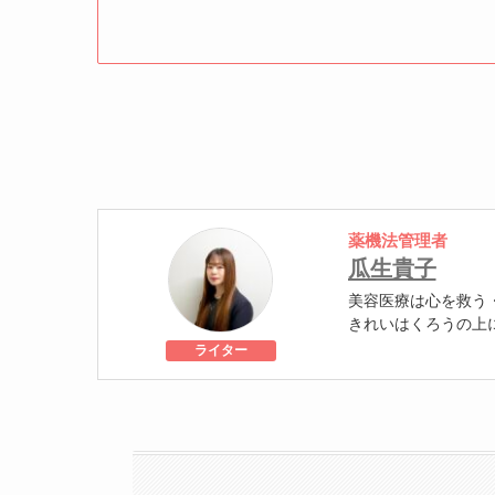
薬機法管理者
瓜生貴子
美容医療は心を救う
きれいはくろうの上
個人認証 YMAA取得
ライター
級
美容医療施術歴：二