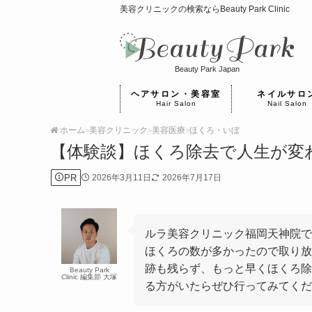
美容クリニックの検索ならBeauty Park Clinic
Beauty Park Japan
ヘアサロン・美容室
ネイルサロ
Hair Salon
Nail Salon
ホーム
美容クリニック
美容医療
ほくろ・いぼ
>
>
>
【体験談】ほくろ除去で人生が変
PR
2026年3月11日
2026年7月17日
ルラ美容クリニック福岡天神院
ほくろの数が多かったので取り放
跡も残らず、もっと早くほくろ除
Beauty Park
Clinic 編集部 大塚
る方がいたらぜひ行ってみてくだ