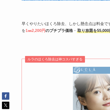
早くやりたいほくろ除去、しかし懸念点は料金で
を
1㎜2,200円
のプチプラ価格
・
取り放題を55,00
ルラのほくろ除去は神コスパすぎる