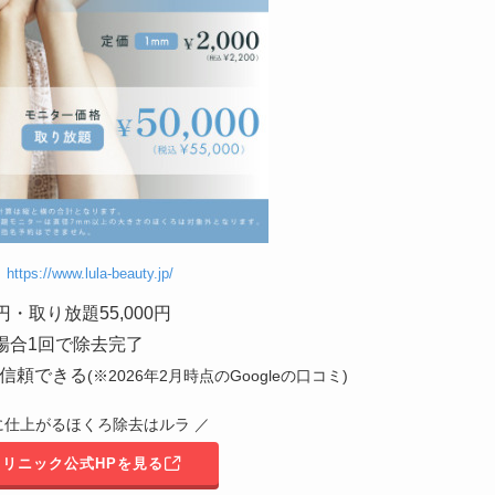
】
https://www.lula-beauty.jp/
・取り放題55,000円
場合1回で除去完了
ら信頼できる
(※2026年2月時点のGoogleの口コミ)
に仕上がるほくろ除去はルラ ／
リニック公式HPを見る