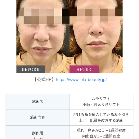
【公式HP】
https://www.lula-beauty.jp/
ルラリフト
施術名
小顔・若返り糸リフト
溶ける糸を挿入してたるみを引き
施術内容
上げ、肌質を改善する施術
腫れ・痛みが2日～1週間程度
副作用
内出血が1～2週間程度