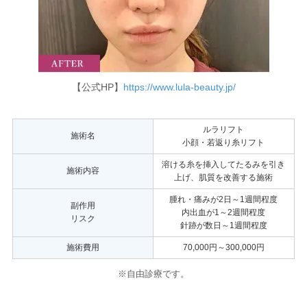
【公式HP】
https://www.lula-beauty.jp/
ルラリフト
施術名
小顔・若返り糸リフト
溶ける糸を挿入してたるみを引き
施術内容
上げ、肌質を改善する施術
腫れ・痛みが2日～1週間程度
副作用
内出血が1～2週間程度
リスク
針跡が数日～1週間程度
施術費用
70,000円～300,000円
※自由診療です。