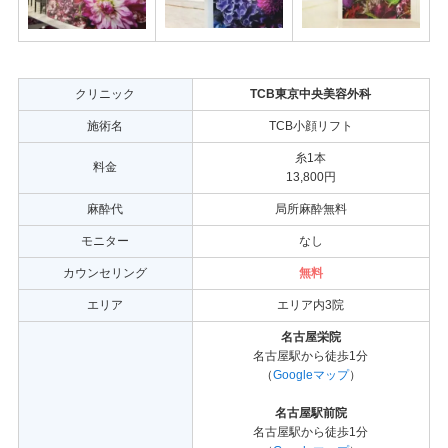
クリニック
TCB東京中央美容外科
施術名
TCB小顔リフト
糸1本
料金
13,800円
麻酔代
局所麻酔無料
モニター
なし
カウンセリング
無料
エリア
エリア内3院
名古屋栄院
名古屋駅から徒歩1分
（
Googleマップ
）
名古屋駅前院
名古屋駅から徒歩1分