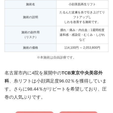
施術名
小顔美肌再生リフト
たるんだ皮膚を糸で引き上げてリ
施術の説明
フトアップし
しわを改善する施術です。
腫れ・痛み・内出血：1週間程度
施術の副作用
違和感・感染症・むくみ・しびれ
（リスク）
など
施術の価格
114,100円 ～ 2,053,800円
※本施術は自由診療です。
名古屋市内に4院を展開中の
TCB東京中央美容外
科
、糸リフトは小顔満足度96.02％を獲得していま
す。さらに98.44％がリピートを希望しており、圧
巻の人気ぶりです。