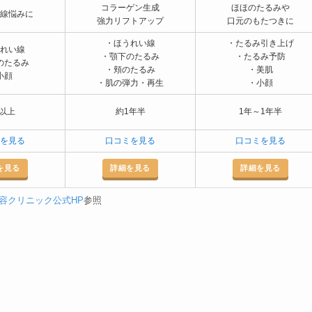
コラーゲン生成
ほほのたるみや
線悩みに
強力リフトアップ
口元のもたつきに
・ほうれい線
・たるみ引き上げ
れい線
・顎下のたるみ
・たるみ予防
のたるみ
・頬のたるみ
・美肌
小顔
・肌の弾力・再生
・小顔
以上
約1年半
1年～1年半
を見る
口コミを見る
口コミを見る
を見る
詳細を見る
詳細を見る
容クリニック公式HP
参照