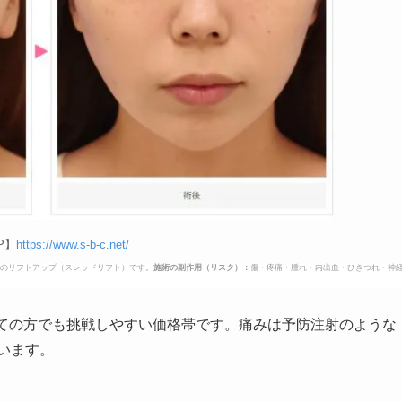
P】
https://www.s-b-c.net/
のリフトアップ（スレッドリフト）です。
施術の副作用（リスク）：
傷・疼痛・腫れ・内出血・ひきつれ・神
めての方でも挑戦しやすい価格帯です。痛みは予防注射のような
います。