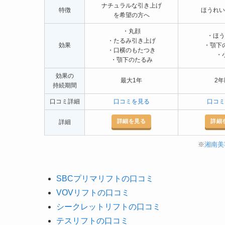
ナチュラルな引き上げ
特徴
ほうれい
を希望の方へ
・丸顔
・ほう
・たるみ引き上げ
効果
・顎下
・口横のもたつき
・
・顎下のたるみ
効果の
最大1年
2年
持続期間
口コミ詳細
口コミを見る
口コミ
詳細を見る
詳細
詳細
※
湘南美
SBCプリマリフトの口コミ
VOVリフトの口コミ
シークレットリフトの口コミ
テスリフトの口コミ