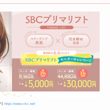
P】
https://www.s-b-c.net/