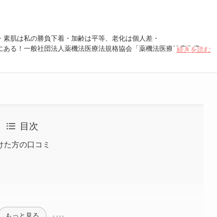
・素肌は私の勝負下着・加齢は平等、老化は個人差・
にある！一般社団法人薬機法医療法規格協会「薬機法医療法広告遵守
続きを読む
 認定番号104(67)」。薬機法管理者：AL002580。日本美容医療検定3
重埋没、白玉注射、プラセンタ注射、いぼ除去、医療脱毛など
目次
けた方の口コミ
もっと見る