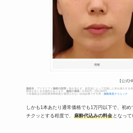
【公式H
施術名
：プリマリフト
施術の説明：
熱を加えず、超音波によって圧縮した糸を挿入する糸
障害を生じる可能性があります。
施術の価格：
9,600円～228,000円
※本施術は公的医療保険制度が適用されない自由診療です引用：
湘南美容クリニック
しかも1本あたり通常価格でも1万円以下で、初
チクッとする程度で、
麻酔代込みの料金
となって