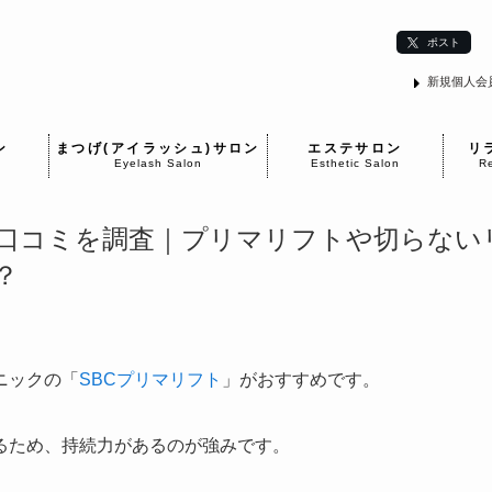
ポスト
新規個人会
ン
まつげ(アイラッシュ)サロン
エステサロン
リ
Eyelash Salon
Esthetic Salon
Re
口コミを調査｜プリマリフトや切らない
？
ニックの「
SBCプリマリフト
」がおすすめです。
るため、持続力があるのが強みです。