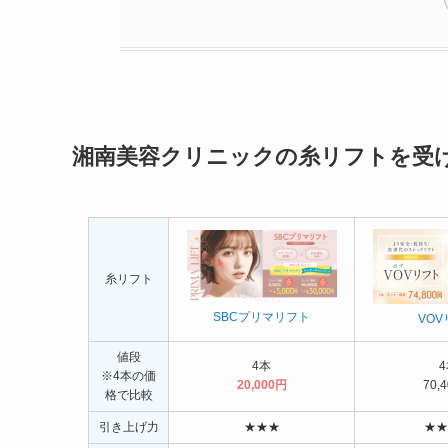
湘南美容クリニックの糸リフトを受
糸リフト
SBCプリマリフト
VOV
値段
4本
4
※4本の価
20,000円
70,
格で比較
引き上げ力
★★★
★★