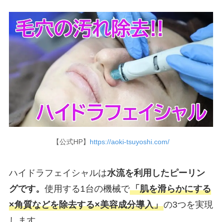
【公式HP】
https://aoki-tsuyoshi.com/
ハイドラフェイシャルは
水流を利用したピーリン
グです。
使用する1台の機械で
「肌を滑らかにする
×角質などを除去する×美容成分導入」
の3つを実現
します。