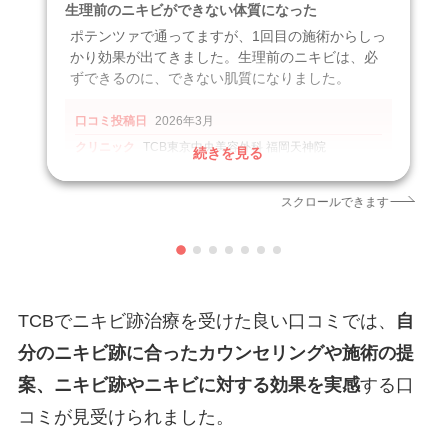
生理前のニキビができない体質になった
ポテンツァで通ってますが、1回目の施術からしっ
かり効果が出てきました。生理前のニキビは、必
ずできるのに、できない肌質になりました。
口コミ投稿日
2026年3月
クリニック
TCB東京中央美容外科 福岡天神院
続きを見る
施術名
ポテンツァ
引用元
https://maps.app.goo.gl/N7XBs2JTWda7g7oD9
スクロールできます
TCBでニキビ跡治療を受けた良い口コミでは、
自
分のニキビ跡に合ったカウンセリングや施術の提
案、ニキビ跡やニキビに対する効果を実感
する口
コミが見受けられました。