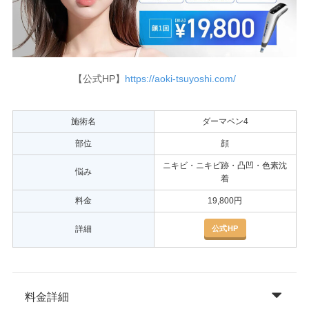
【公式HP】
https://aoki-tsuyoshi.com/
施術名
ダーマペン4
部位
顔
ニキビ・ニキビ跡・凸凹・色素沈
悩み
着
料金
19,800円
公式HP
詳細
料金詳細