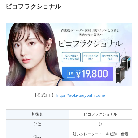
ピコフラクショナル
【公式HP】
https://aoki-tsuyoshi.com/
施術名
ピコフラクショナル
部位
顔
浅いクレーター・ニキビ跡・色素
悩み