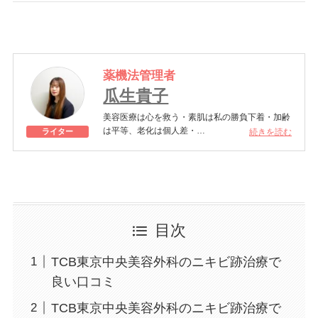
薬機法管理者
瓜生貴子
美容医療は心を救う・素肌は私の勝負下着・加齢
は平等、老化は個人差・
続きを読む
ライター
きれいはくろうの上にある！一般社団法人薬機法
医療法規格協会「薬機法医療法広告遵守個人認証
YMAA取得 認定番号104(67)」。薬機法管理者：
AL002580。日本美容医療検定3級
美容医療施術歴：二重埋没、白玉注射、プラセン
タ注射、いぼ除去、医療脱毛など
目次
TCB東京中央美容外科のニキビ跡治療で
良い口コミ
TCB東京中央美容外科のニキビ跡治療で