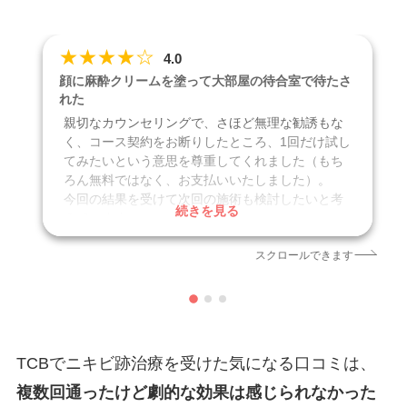
★
★
★
★
☆
4.0
顔に麻酔クリームを塗って大部屋の待合室で待たさ
れた
親切なカウンセリングで、さほど無理な勧誘もな
く、コース契約をお断りしたところ、1回だけ試し
てみたいという意思を尊重してくれました（もち
ろん無料ではなく、お支払いいたしました）。
今回の結果を受けて次回の施術も検討したいと考
続きを見る
えています。
顔に麻酔クリームを塗って、大部屋の待合室で男
スクロールできます
性と待たされるのは…かなり居心地が悪かったの
で改善いただけますと幸いです。
口コミ投稿日
2026年2月
クリニック
TCB東京中央美容外科 新宿三丁目院
TCBでニキビ跡治療を受けた気になる口コミは、
施術名
ニキビ跡
引用元
https://maps.app.goo.gl/hQj4V2M8iq6k2yQ38
複数回通ったけど劇的な効果は感じられなかった