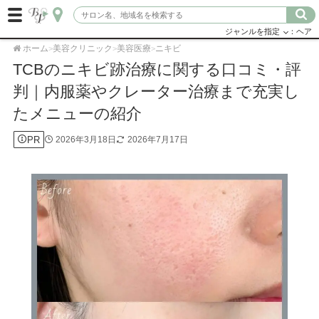
ジャンルを指定
：ヘア
ホーム
美容クリニック
美容医療
ニキビ
>
>
>
TCBのニキビ跡治療に関する口コミ・評
判｜内服薬やクレーター治療まで充実し
たメニューの紹介
PR
2026年3月18日
2026年7月17日