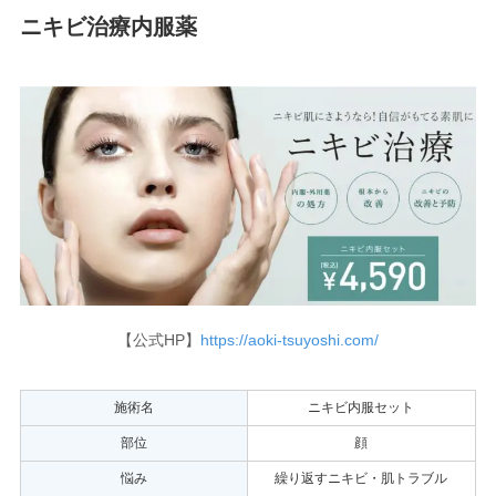
ニキビ治療内服薬
【公式HP】
https://aoki-tsuyoshi.com/
施術名
ニキビ内服セット
部位
顔
悩み
繰り返すニキビ・肌トラブル