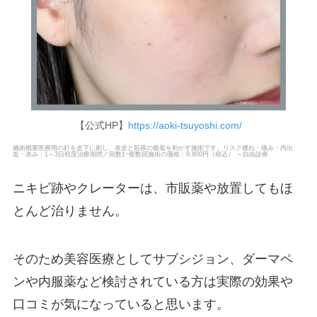
【公式HP】
https://aoki-tsuyoshi.com/
施術概要医療用の針を皮下に刺し、表皮と筋膜の癒着を剥がす施術です。リスク腫れ・痛み・内出
血・赤み：1～3日程度治療期間／回数1~複数回施術の価格：9,800円（税込） ～自由診療
ニキビ跡やクレーターは、市販薬や放置してもほ
とんど治りません。
そのため美容医療としてサブシジョン、ダーマペ
ンや内服薬など検討されている方は実際の効果や
口コミが気になっていると思います。