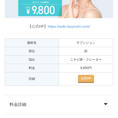
【公式HP】
https://aoki-tsuyoshi.com/
施術名
サブシジョン
部位
顔
悩み
ニキビ跡・クレーター
料金
9,800円
公式HP
詳細
料金詳細