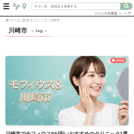
ジャンルを指定
：ヘア
ホーム
美容クリニック
川崎市
>
>
川崎市
– tag –
高周波
川崎市でモフィウス8が安いおすすめのクリニック1選