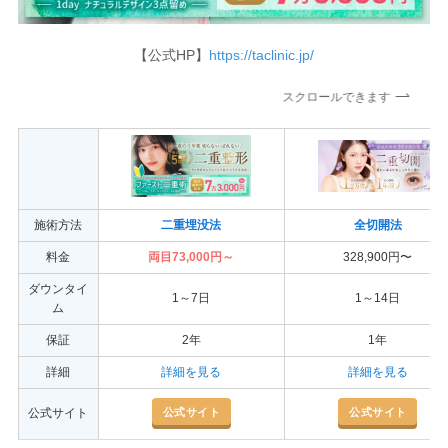
【公式HP】
https://taclinic.jp/
スクロールできます
施術方法
二重埋没法
全切開法
料金
両目73,000円～
328,900円〜
ダウンタイ
1～7日
1～14日
ム
保証
2年
1年
詳細
詳細を見る
詳細を見る
公式サイト
公式サイト
公式サイト