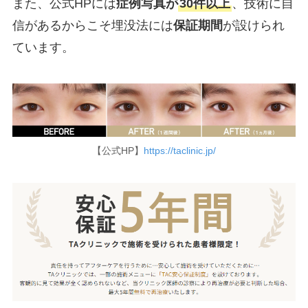
また、公式HPには
症例写真が
30件以上
、技術に自
信があるからこそ埋没法には
保証期間
が設けられ
ています。
【公式HP】
https://taclinic.jp/