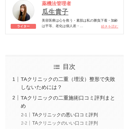
薬機法管理者
瓜生貴子
美容医療は心を救う・素肌は私の勝負下着・加齢
は平等、老化は個人差・
続きを読む
ライター
きれいはくろうの上にある！一般社団法人薬機法
医療法規格協会「薬機法医療法広告遵守個人認証
YMAA取得 認定番号104(67)」。薬機法管理者：
AL002580。日本美容医療検定3級
美容医療施術歴：二重埋没、白玉注射、プラセン
タ注射、いぼ除去、医療脱毛など
目次
TAクリニックの二重（埋没）整形で失敗
しないためには？
TAクリニックの二重施術口コミ評判まと
め
TAクリニックの悪い口コミ評判
TAクリニックのいい口コミ評判