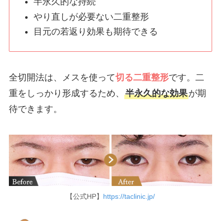
半永久的な持続
やり直しが必要ない二重整形
目元の若返り効果も期待できる
全切開法は、メスを使って
切る二重整形
です。二
重をしっかり形成するため、
半永久的な効果
が期
待できます。
【公式HP】
https://taclinic.jp/