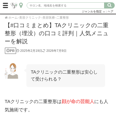
ジャンルを指定
：ヘア
ホーム
美容クリニック
美容医療
二重整形
>
>
>
【#口コミまとめ】TAクリニックの二重
整形（埋没）の口コミ評判｜人気メニュ
ーを解説
PR
2025年2月19日
2026年7月9日
TAクリニックの二重整形は安心し
て受けられる？
TAクリニックの二重整形は
顔が命の芸能人
にも人
気施術です。