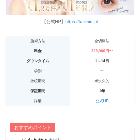
【公式HP】
https://taclinic.jp/
施術方法
全切開法
料金
328,900円〜
ダウンタイム
1～14日
学割
ー
持続期間
半永久的
保証期間
1年
詳細
公式HP
おすすめポイント