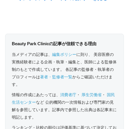
Beauty Park Clinicの記事が信頼できる理由
当メディアの記事は、
編集ポリシー
に則り、 美容医療の
実務経験者による企画・執筆・編集と、医師による監修体
制のもとで作成しています。 各記事の監修者・執筆者の
プロフィールは
著者・監修者一覧
からご確認いただけま
す。
情報の作成にあたっては、
消費者庁
・
厚生労働省
・
国民
生活センター
など 公的機関の一次情報および専門家の見
解を参照しています。記事内で参照した出典は各記事末に
明記します。
ランキング・比較の順位は評価基準に基づいて決定してお