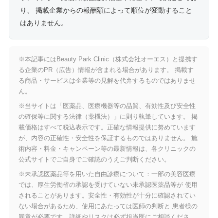
り、 掲載企業からの報酬額によって順位が変動すること
はありません。
※本記事にはBeauty Park Clinic（株式会社オーエス）と提携す
る企業のPR（広告）情報が含まれる場合があります。 掲載す
る商品・サービスは企業等の見解を代弁するものではありませ
ん。
※当サイトは「医薬品、医療機器等の品質、有効性及び安全性
の確保等に関する法律（薬機法）」に則り執筆しています。 掲
載価格はすべて税込表示です。正確な情報提供に努めています
が、内容の正確性・安全性を保証するものではありません。 施
術内容・料金・キャンペーン等の最新情報は、各クリニックの
公式サイトでご自身でご確認のうえご判断ください。
※未承認医薬品等を用いた自由診療について：一部の美容医療
では、厚生労働省の承認を受けていない未承認医薬品等が 使用
されることがあります。安全性・有効性が十分に確認されてい
ない場合があるため、使用にあたっては医師の判断と 患者様の
同意が必要です。詳細やリスクは必ず担当医にご相談くださ