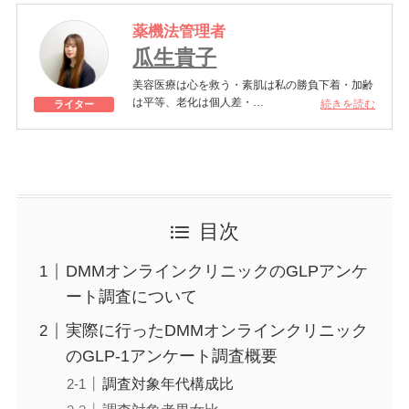
薬機法管理者
瓜生貴子
美容医療は心を救う・素肌は私の勝負下着・加齢
は平等、老化は個人差・
続きを読む
ライター
きれいはくろうの上にある！一般社団法人薬機法
医療法規格協会「薬機法医療法広告遵守個人認証
YMAA取得 認定番号104(67)」。薬機法管理者：
AL002580。日本美容医療検定3級
美容医療施術歴：二重埋没、白玉注射、プラセン
タ注射、いぼ除去、医療脱毛など
目次
DMMオンラインクリニックのGLPアンケ
ート調査について
実際に行ったDMMオンラインクリニック
のGLP-1アンケート調査概要
調査対象年代構成比