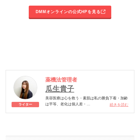
DMMオンラインの公式HPを見る
薬機法管理者
瓜生貴子
美容医療は心を救う・素肌は私の勝負下着・加齢
は平等、老化は個人差・
続きを読む
ライター
きれいはくろうの上にある！一般社団法人薬機法
医療法規格協会「薬機法医療法広告遵守個人認証
YMAA取得 認定番号104(67)」。薬機法管理者：
AL002580。日本美容医療検定3級
美容医療施術歴：二重埋没、白玉注射、プラセン