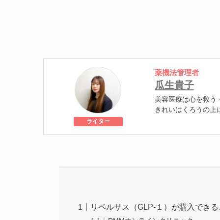
薬機法管理者
瓜生貴子
美容医療は心を救う
きれいはくろうの上
個人認証 YMAA取得
ライター
級
美容医療施術歴：二
リベルサス（GLP-１）が購入でき