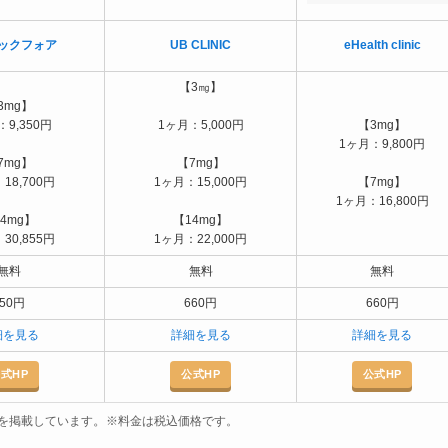
ックフォア
UB CLINIC
eHealth clinic
【3㎎】
3mg】
9,350円
1ヶ月：5,000円
【3mg】
1ヶ月：9,800円
7mg】
【7mg】
18,700円
1ヶ月：15,000円
【7mg】
1ヶ月：16,800円
4mg】
【14mg】
30,855円
1ヶ月：22,000円
無料
無料
無料
550円
660円
660円
細を見る
詳細を見る
詳細を見る
式HP
公式HP
公式HP
。
報を掲載しています
※料金は税込価格です。