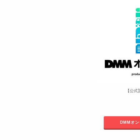
【公式
DMMオ