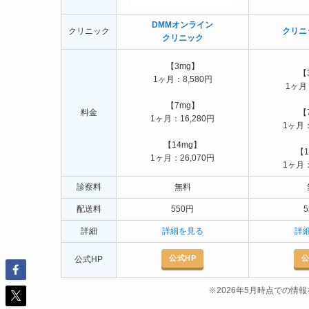
DMMオンライン
クリニック
クリニ
クリニック
【3mg】
【
1ヶ月：8,580円
1ヶ月：
【7mg】
料金
【
1ヶ月：16,280円
1ヶ月：
【14mg】
【1
1ヶ月：26,070円
1ヶ月：
診察料
無料
配送料
550円
詳細
詳細を見る
詳
公式HP
公
公式HP
※2026年5月時点での情