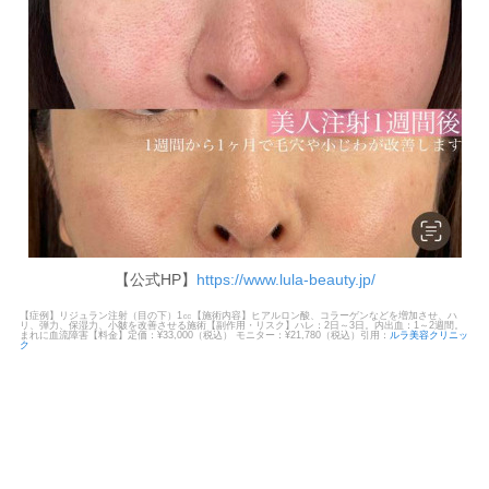
【公式HP】
https://www.lula-beauty.jp/
【症例】リジュラン注射（目の下）1㏄【施術内容】ヒアルロン酸、コラーゲンなどを増加させ、ハ
リ、弾力、保湿力、小皺を改善させる施術【副作用・リスク】ハレ：2日～3日。内出血：1～2週間。
まれに血流障害【料金】定価：¥33,000（税込） モニター：¥21,780（税込）引用：
ルラ美容クリニッ
ク