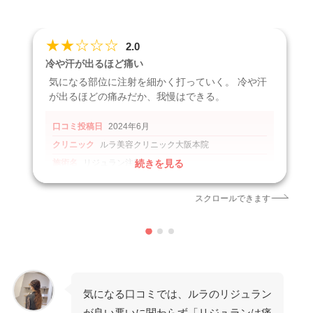
★
★
☆
☆
☆
2.0
冷や汗が出るほど痛い
気になる部位に注射を細かく打っていく。 冷や汗
が出るほどの痛みだか、我慢はできる。
口コミ投稿日
2024年6月
クリニック
ルラ美容クリニック大阪本院
施術名
リジュラン注射
続きを見る
引用元
https://tribeau.jp/diaries/140377
スクロールできます
気になる口コミでは、ルラのリジュラン
が良い悪いに関わらず「リジュランは痛