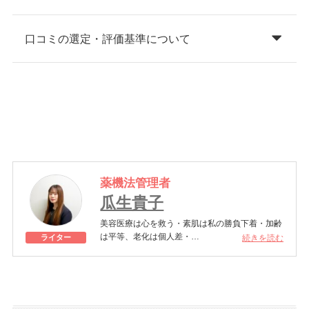
口コミの選定・評価基準について
薬機法管理者
瓜生貴子
美容医療は心を救う・素肌は私の勝負下着・加齢
は平等、老化は個人差・
続きを読む
ライター
きれいはくろうの上にある！一般社団法人薬機法
医療法規格協会「薬機法医療法広告遵守個人認証
YMAA取得 認定番号104(67)」。薬機法管理者：
AL002580。日本美容医療検定3級