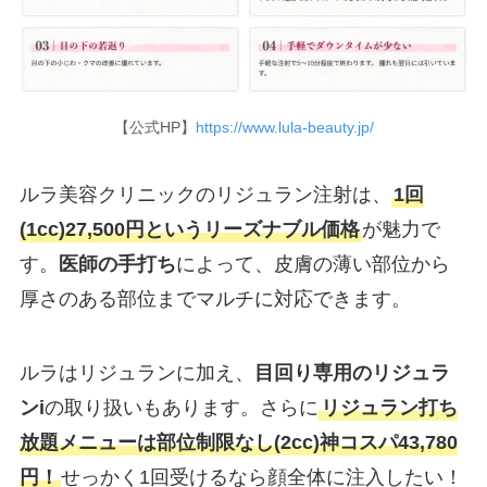
【公式HP】
https://www.lula-beauty.jp/
ルラ美容クリニックのリジュラン注射は、
1回
(1cc)27,500円というリーズナブル価格
が魅力で
す。
医師の手打ち
によって、皮膚の薄い部位から
厚さのある部位までマルチに対応できます。
ルラはリジュランに加え、
目回り専用のリジュラ
ンi
の取り扱いもあります。さらに
リジュラン打ち
放題メニューは部位制限なし(2cc)神コスパ43,780
円！
せっかく1回受けるなら顔全体に注入したい！