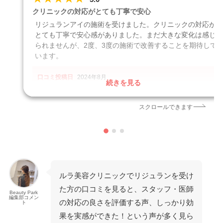
クリニックの対応がとても丁寧で安心
リジュランアイの施術を受けました。クリニックの対応が
とても丁寧で安心感がありました。まだ大きな変化は感じ
られませんが、2度、3度の施術で改善することを期待して
います。
口コミ投稿日
2024年8月
続きを見る
クリニック
ルラ美容クリニック福岡本院
施術名
リジュラン注射
スクロールできます
引用元
https://report.clinic/detail/L_3021629/activity_detail/336727
ルラ美容クリニックでリジュランを受け
た方の口コミを見ると、スタッフ・医師
Beauty Park
編集部コメン
の対応の良さを評価する声、しっかり効
ト
果を実感ができた！という声が多く見ら