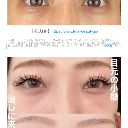
【公式HP】
https://www.lula-beauty.jp/
【症例】リジュラン注射（目の下）1㏄【施術内容】ヒアルロン酸、コラーゲンなどを増加させ、ハ
リ、弾力、保湿力、小皺を改善させる施術【副作用・リスク】ハレ：2日～3日。内出血：1～2週間。
まれに血流障害【料金】定価：¥33,000（税込） モニター：¥21,780（税込）引用：
ルラ美容クリニッ
ク