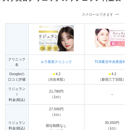
スクロールできます
クリニック
ルラ美容クリニック
TCB東京中央美容外科
名
Googleの
★
4.2
★
4.2
口コミ評価
（渋谷本院）
（新宿三丁目院）
リジュラン
21,780円
i
–
（1cc）
料金(税込)
27,500円
（1cc）
リジュラン
30,350円
部位制限なし
料金(税込)
（1cc）