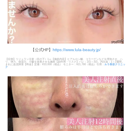
【公式HP】
https://www.lula-beauty.jp/
【症例】リジュラン注射（目の下）1㏄【施術内容】ヒアルロン酸、コラーゲンなどを増加させ、ハ
リ、弾力、保湿力、小皺を改善させる施術【副作用・リスク】ハレ：2日～3日。内出血：1～2週間。
まれに血流障害【料金】定価：¥33,000（税込） モニター：¥21,780（税込）引用：
ルラ美容クリニッ
ク