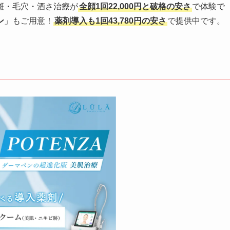
斑・毛穴・酒さ治療が
全顔1回22,000円と破格の安さ
で体験で
ン
」もご用意！
薬剤導入も1回43,780円の安さ
で提供中です。