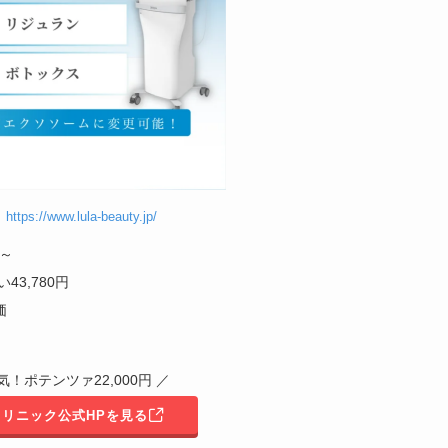
】
https://www.lula-beauty.jp/
円～
3,780円
価
気！ポテンツァ22,000円 ／
リニック公式HPを見る