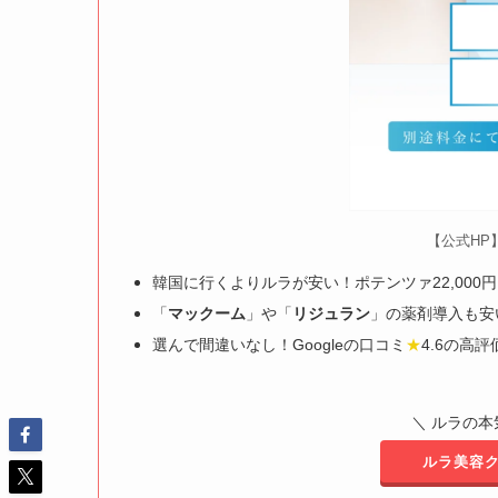
【公式HP
韓国に行くよりルラが安い！ポテンツァ22,000
「
マックーム
」や「
リジュラン
」の薬剤導入も安い4
選んで間違いなし！Googleの口コミ
★
4.6の高評
＼ ルラの本
ルラ美容ク