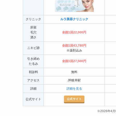
クリニック
ルラ美容クリニック
肝斑
毛穴
全顔1回22,000円
酒さ
全顔1回43,780円
ニキビ跡
※薬剤込み
引き締め
全顔1回27,500円
たるみ
初診料
無料
アクセス
JR岐阜駅
詳細
詳細を見る
公式サイト
公式サイト
※2026年