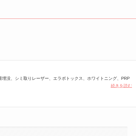
重埋没、シミ取りレーザー、エラボトックス、ホワイトニング、PRP
続きを読む
住所非公開の美容サロンを経営。エビデンスのとれた本質的な美容・
オンラインサロンも運営中。鍼灸あん摩マッサージ指圧師免許、スキ
資格を保有。