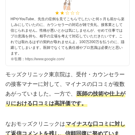
HPやYouTube、先生の症例を見てこちらでしたいと何ヶ月も前から楽
しみにしていたのに、カウンセラーの対応が雑で失礼、接客業として
信じられません。性格が悪いとかは気にしませんが、せめて仕事では
プロ意識を持ち、相手の立場を考えて対応していただきたいです。こ
れでは取れるはずの契約が取れませんよ。100万200万を払うのに、躊
躇してしまいます。医師でなくても責任感やプロ意識は必要だと思い
ます。
※引用：
https://www.google.com/
モッズクリニック東京院は、受付・カウンセラー
の接客マナーに対して、マイナスの口コミが複数
あがっていました。一方で、
医師の技術や仕上が
りにおける口コミは高評価です。
なおモッズクリニックは
マイナスな口コミに対し
て返信コメントを残し、信頼回復に努めていま