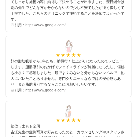
てしっかり施術内容に納得して決めることが出来ました。翌日縫合は
別の先生でどんな方か分からないので少し不安でしたが凄く優しくて
丁寧でした。こちらのクリニックで施術することを決めてよかったで
す。
※引用：
https://www.google.com/
顔の脂肪吸引から1年たち、納得行く仕上がりになったのでレビュー
します。脂肪吸引のおかげでフェイスラインが綺麗になったし、傷跡
も小さくて感動しました。鏡でよくみないと分からないレベルで、他
人にバレたことありません。専門クリニックならではの安心感もあ
り、また脂肪吸引するならここにお願いしたいです。
※引用：
https://www.google.com/
部位→太もも全周
吉江先生の症例写真が好みだったのと、カウンセリングやスタッフさ