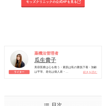
モッズクリニックの公式HPを見る
薬機法管理者
瓜生貴子
美容医療は心を救う・素肌は私の勝負下着・加齢
は平等、老化は個人差・
続きを読む
ライター
きれいはくろうの上にある！一般社団法人薬機法
医療法規格協会「薬機法医療法広告遵守個人認証
YMAA取得 認定番号104(67)」。薬機法管理者：
AL002580。日本美容医療検定3級
美容医療施術歴：二重埋没、白玉注射、プラセン
タ注射、いぼ除去、医療脱毛など
目次