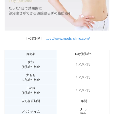
【公式HP】
https://www.mods-clinic.com/
施術名
1Day脂肪吸引
腹部
150,000円
脂肪吸引料金
太もも
150,000円
塩部吸引料金
二の腕
150,000円
脂肪吸引料金
安心保証期間
1年間
(1日)
ダウンタイム