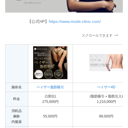
【公式HP】
https://www.mods-clinic.com/
スクロールできます
施術名
ベイザー脂肪吸引
ベイザー4D
(1部位)
(脂肪吸引＋脂肪注入)
料金
275,000円
1,210,000円
消耗品
麻酔
55,000円
88,000円
内服薬