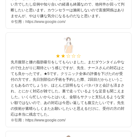
い方でしたし症例や知り合いの経過も綺麗なので、他何件か回って判
断したいと思います。カウンセラーは施術しないので直接関係はあり
ませんが、やはり嫌な気分になるものだなと思います。
※引用：
https://www.google.com/
先月腹部と腰の脂肪吸引をしてもらいました。まだダウンタイム中な
ので仕上がりに期待という感じですが、先生、ナースさんの対応はと
ても良かったです。★5です。クリニック全体の評価を下げたのが受
付の方です。先日別部位の手術を予約した際、2回目だからというこ
ともあるのでしょうか、ほとんど説明もなくバタバタと会計も済まさ
れ、とにかく対応が雑でした。裏で走っているような足音も聞こえま
した。いくら忙しいからとはいえ、金額もサクッと支払えるような安
い額ではないので、あの対応は今思い返しても腹立たしいです。先生
の技術が素晴らしくまたお願いしたいと思えるだけに、受付の方の対
応は本当に残念でした。
※引用：
https://www.google.com/