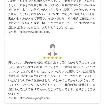
んの対応も丁寧で信頼感があったのでここで施術を受けることに決め
ました。太ももの外側が出っ張っている＋内側に隙間がないのが悩み
でしたが、太もものラインがスッキリ整って隙間もできたので、やっ
た良かったという気持ちでいっぱいです。手術して1週間くらいは内
出血やむくみがあって不安でいっぱいでした、でも相談の連絡にもす
ぐに対応していただき乗り切ることができました。この度は皆さま本
当にお世話になりました、ありがとうございました。
※引用：
https://www.google.com/
男なのに少し胸が女性っぽい感じがあって昔からかなり気になってま
した。調べたら女性化乳房って出てきて、治療法を調べてたらこのク
リニックにたどり着きました。カウンセリング対応してくれた野原先
生は乳腺に関する専門的な方だそうで、しっかりカウンセリングして
いただけたので手術を決めました。今は手術してから2ヶ月くらいで
しょうか。ダウンタイムも大分おさまって、肝心の胸も経過良好。本
当に悩んでたんで受けて良かったなって思ってます。ありがとうござ
いました。
※引用：
https://www.google.com/