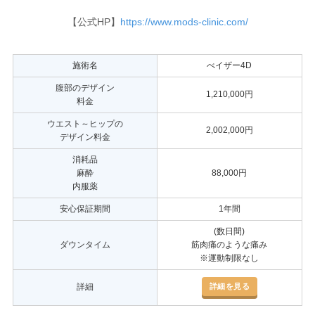
【公式HP】
https://www.mods-clinic.com/
施術名
べイザー4D
腹部のデザイン
1,210,000円
料金
ウエスト～ヒップの
2,002,000円
デザイン料金
消耗品
麻酔
88,000円
内服薬
安心保証期間
1年間
(数日間)
ダウンタイム
筋肉痛のような痛み
※運動制限なし
詳細を見る
詳細