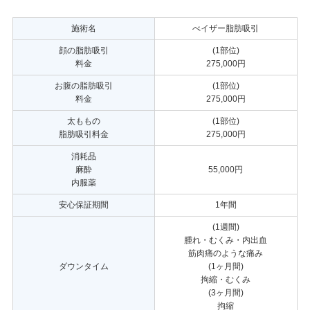
施術名
べイザー脂肪吸引
顔の脂肪吸引
(1部位)
料金
275,000円
お腹の脂肪吸引
(1部位)
料金
275,000円
太ももの
(1部位)
脂肪吸引料金
275,000円
消耗品
麻酔
55,000円
内服薬
安心保証期間
1年間
(1週間)
腫れ・むくみ・内出血
筋肉痛のような痛み
ダウンタイム
(1ヶ月間)
拘縮・むくみ
(3ヶ月間)
拘縮