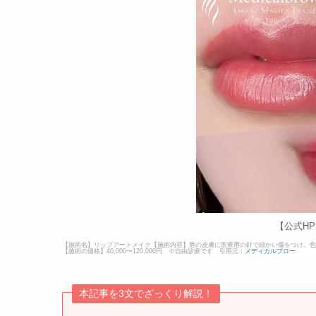
【公式H
【施術名】リップアートメイク【施術内容】唇の皮膚に医療用の針で細かい傷をつけ、色
【施術の価格】40,000〜120,000円 ※自由診療です 引用元：
メディカルブロー
本記事を3文でざっくり解説！