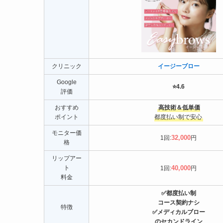
クリニック
イージーブロー
Google
⭐️4.6
評価
おすすめ
高技術＆低単価
ポイント
都度払い制で安心
モニター価
32,000
1回:
円
格
リップアー
ト
40,000
1回:
円
料金
✅都度払い制
コース契約ナシ
特徴
✅メディカルブロー
のセカンドライン